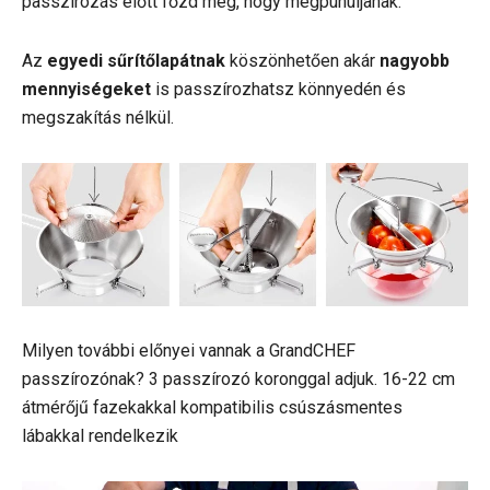
passzírozás előtt főzd meg, hogy megpuhuljanak.
Az
egyedi sűrítőlapátnak
köszönhetően akár
nagyobb
mennyiségeket
is passzírozhatsz könnyedén és
megszakítás nélkül.
Milyen további előnyei vannak a GrandCHEF
passzírozónak? 3 passzírozó koronggal adjuk. 16-22 cm
átmérőjű fazekakkal kompatibilis csúszásmentes
lábakkal rendelkezik