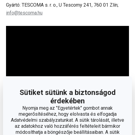
Gyártó: TESCOMA s. r. o., U Tescomy 241, 760 01 Zlín;
info@tescoma.hu
Sütiket sütünk a biztonságod
érdekében
Olvasson kevesebbet
Nyomja meg az "Egyetértek" gombot annak
megerősítéséhez, hogy elolvasta és elfogadja
Adatvédelmi szabályzatunkat. A sütik tárolását, illetve
az adatokhoz való hozzáférés feltételeit bármikor
módosíthatja a böngészője beállításaiban. A sütik