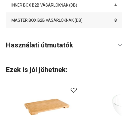
INNER BOX B2B VÁSÁRLÓKNAK (DB)
4
MASTER BOX B2B VÁSÁRLÓKNAK (DB)
8
Használati útmutatók
Használati útmutató és biztonsági információk
Ezek is jól jöhetnek:
Használati útmutató és biztonsági információk