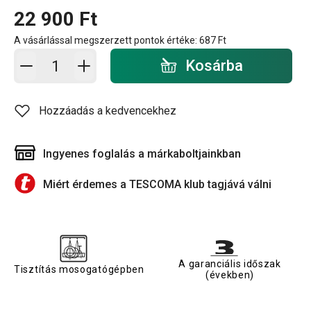
22 900 Ft
A vásárlással megszerzett pontok értéke:
687 Ft
Kosárba - mennyiség
Kosárba
Hozzáadás a kedvencekhez
Ingyenes foglalás a márkaboltjainkban
Miért érdemes a TESCOMA klub tagjává válni
A garanciális időszak
Tisztítás mosogatógépben
(években)