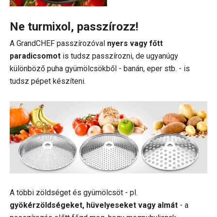
Ne turmixol, passzírozz!
A GrandCHEF passzírozóval
nyers vagy főtt
paradicsomot
is tudsz passzírozni, de ugyanúgy
különböző puha gyümölcsökből - banán, eper stb. - is
tudsz pépet készíteni.
A többi zöldséget és gyümölcsöt - pl.
gyökérzöldségeket, hüvelyeseket vagy almát
- a