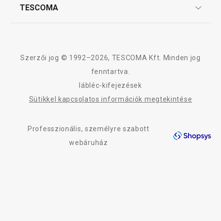
Sütés
Affiliate program
TESCOMA
Reklamáció és termékvisszaküldés
Karrier
TESCOMA garancia és szerviz
Rólunk
Italok
Design
Szerzői jog © 1992–2026, TESCOMA Kft. Minden jog
Kültéri tevékenységek
Minőség
fenntartva.
lábléc-kifejezések
Blog
Mosogatás és takarítás
Sütikkel kapcsolatos információk megtekintése
Kapcsolat
Professzionális, személyre szabott
Adatkezelési Tájékoztató
webáruház
Akadálymentességi nyilatkozat