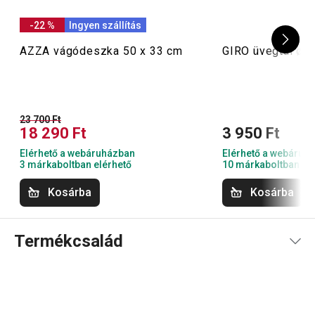
-22 %
Ingyen szállítás
AZZA vágódeszka 50 x 33 cm
GIRO üvegtál ø 
23 700 Ft
18 290 Ft
3 950 Ft
Elérhető a webáruházban
Elérhető a webáruh
3 márkaboltban elérhető
10 márkaboltban el
Kosárba
Kosárba
Termékcsalád