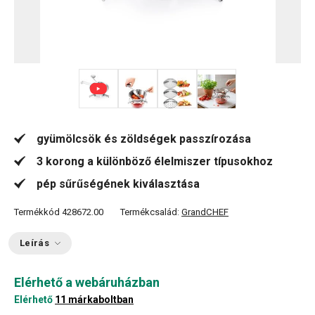
+ 2
gyümölcsök és zöldségek passzírozása
3 korong a különböző élelmiszer típusokhoz
pép sűrűségének kiválasztása
Termékkód
428672.00
Termékcsalád:
GrandCHEF
Leírás
Elérhető a webáruházban
Elérhető
11 márkaboltban