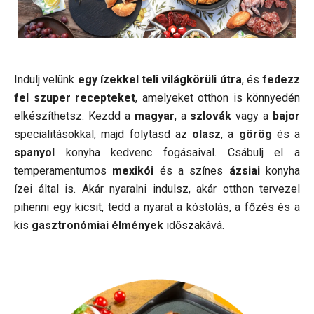
Indulj velünk
egy ízekkel teli világkörüli útra
, és
fedezz
fel szuper recepteket
, amelyeket otthon is könnyedén
elkészíthetsz. Kezdd a
magyar
, a
szlovák
vagy a
bajor
specialitásokkal, majd folytasd az
olasz
, a
görög
és a
spanyol
konyha kedvenc fogásaival. Csábulj el a
temperamentumos
mexikói
és a színes
ázsiai
konyha
ízei által is. Akár nyaralni indulsz, akár otthon tervezel
pihenni egy kicsit, tedd a nyarat a kóstolás, a főzés és a
kis
gasztronómiai élmények
időszakává.