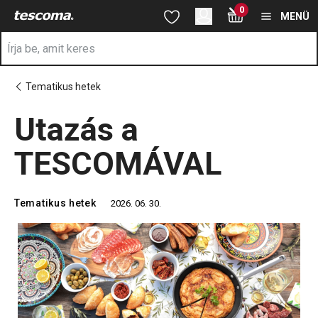
A Utazás a TESCOMÁVAL oldalon tartózkodik
0
Ugrás a fő tartalomhoz
Ugrás a navigációhoz
Ugrás a kereséshez
MENÜ
Tematikus hetek
Utazás a
TESCOMÁVAL
Tematikus hetek
2026. 06. 30.