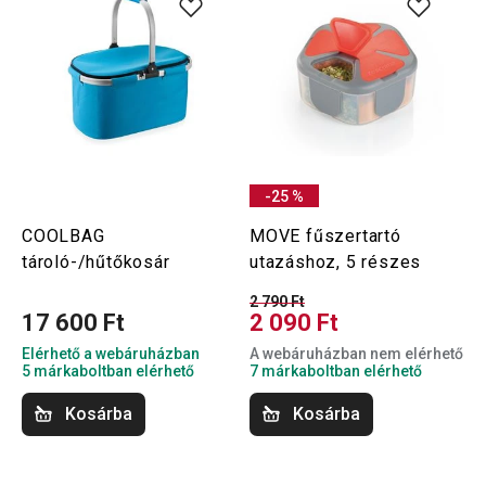
-25 %
COOLBAG
MOVE fűszertartó
tároló-/hűtőkosár
utazáshoz, 5 részes
2 790 Ft
17 600 Ft
2 090 Ft
Elérhető a webáruházban
A webáruházban nem elérhető
5 márkaboltban elérhető
7 márkaboltban elérhető
Kosárba
Kosárba