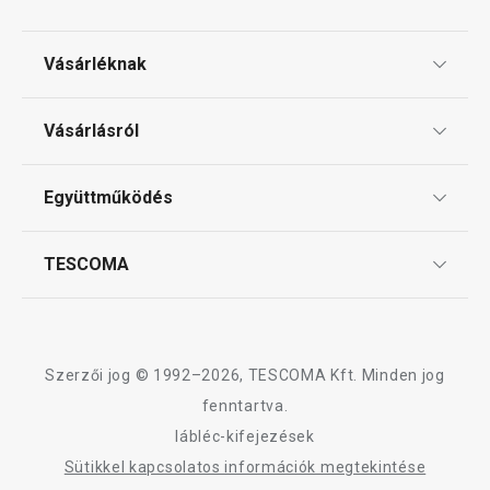
Vásárléknak
Ajándékutalványok
Vásárlásról
Tescoma klub
ÁSZF
Együttműködés
Gyakori kérdések
Szállítási díjak és fizetési módok
Affiliate program
TESCOMA
Reklamáció és termékvisszaküldés
Karrier
TESCOMA garancia és szerviz
Rólunk
Design
Szerzői jog © 1992–2026, TESCOMA Kft. Minden jog
Minőség
fenntartva.
lábléc-kifejezések
Blog
Sütikkel kapcsolatos információk megtekintése