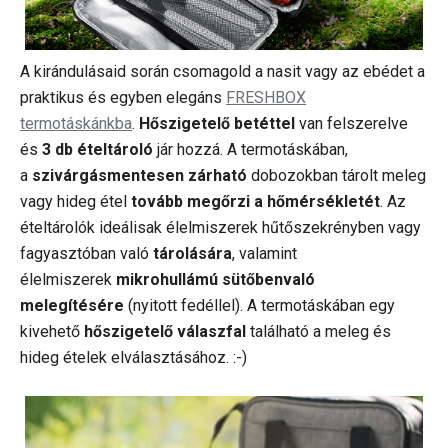
A kirándulásaid során csomagold a nasit vagy az ebédet a
praktikus és egyben elegáns
FRESHBOX
termotáskánkba
.
Hőszigetelő betéttel
van felszerelve
és
3 db ételtároló
jár hozzá. A termotáskában,
a
szivárgásmentesen zárható
dobozokban tárolt meleg
vagy hideg étel
tovább megőrzi a hőmérsékletét
. Az
ételtárolók ideálisak élelmiszerek hűtőszekrényben vagy
fagyasztóban való
tárolására
, valamint
élelmiszerek
mikrohullámú sütőbenvaló
melegítésére
(nyitott fedéllel). A termotáskában egy
kivehető
hőszigetelő válaszfal
található a meleg és
hideg ételek elválasztásához. :-)