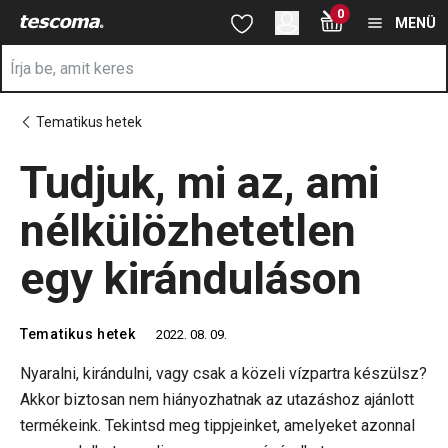
A Tudjuk, mi az, ami nélkülözhetetlen egy kiránduláson oldalon t
0
Ugrás a fő tartalomhoz
Ugrás a navigációhoz
Ugrás a kereséshez
MENÜ
Tematikus hetek
Tudjuk, mi az, ami
nélkülözhetetlen
egy kiránduláson
Tematikus hetek
2022. 08. 09.
Nyaralni, kirándulni, vagy csak a közeli vízpartra készülsz?
Akkor biztosan nem hiányozhatnak az utazáshoz ajánlott
termékeink. Tekintsd meg tippjeinket, amelyeket azonnal