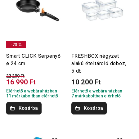
-23 %
Smart CLICK Serpenyő
FRESHBOX négyzet
ø 24 cm
alakú ételtároló doboz,
5 db
22 200 Ft
16 990 Ft
10 200 Ft
Elérhető a webáruházban
Elérhető a webáruházban
11 márkaboltban elérhető
7 márkaboltban elérhető
Kosárba
Kosárba