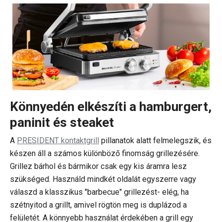
Könnyedén elkészíti a hamburgert,
paninit és steaket
A
PRESIDENT kontaktgrill
pillanatok alatt felmelegszik, és
készen áll a számos különböző finomság grillezésére.
Grillez bárhol és bármikor csak egy kis áramra lesz
szükséged. Használd mindkét oldalát egyszerre vagy
válaszd a klasszikus "barbecue" grillezést- elég, ha
szétnyitod a grillt, amivel rögtön meg is duplázod a
felületét. A könnyebb használat érdekében a grill egy