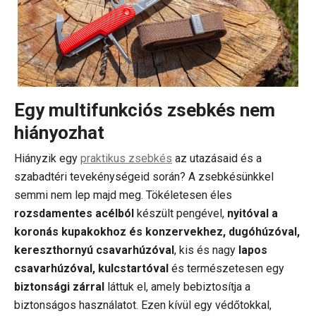
Egy multifunkciós zsebkés nem
hiányozhat
Hiányzik egy
praktikus zsebkés
az utazásaid és a
szabadtéri tevekénységeid során? A zsebkésünkkel
semmi nem lep majd meg. Tökéletesen éles
rozsdamentes acélból
készült pengével,
nyitóval a
koronás kupakokhoz és konzervekhez, dugóhúzóval,
kereszthornyú csavarhúzóval
, kis és nagy
lapos
csavarhúzóval, kulcstartóval
és természetesen egy
biztonsági zárral
láttuk el, amely bebiztosítja a
biztonságos használatot. Ezen kívül egy védőtokkal,