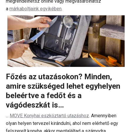
megrendelhetsz online vagy megvásárolhatsz
a
márkaboltjaink egyikében
.
Főzés az utazásokon? Minden,
amire szükséged lehet egyhelyen
beleértve a fedőt és a
vágódeszkát is…
...
MOVE Konyhai eszköztartó utazáshoz
. Amennyiben
olyan helyen tervezel kirándulni, ahol nem elérhető egy
felszerelt konyha, akkor megtaláltad a számodra