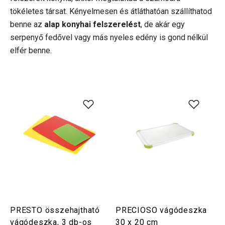
tökéletes társat. Kényelmesen és átláthatóan szállíthatod
benne az
alap konyhai felszerelést
, de akár egy
serpenyő fedővel vagy más nyeles edény is gond nélkül
elfér benne.
PRESTO összehajtható
PRECIOSO vágódeszka
vágódeszka, 3 db-os
30 x 20 cm