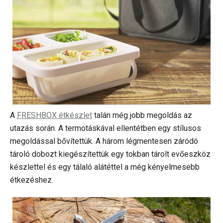
A
FRESHBOX étkészlet
talán még jobb megoldás az
utazás során. A termotáskával ellentétben egy stílusos
megoldással bővítettük. A három légmentesen záródó
tároló dobozt kiegészítettük egy tokban tárolt evőeszköz
készlettel és egy tálaló alátéttel a még kényelmesebb
étkezéshez.