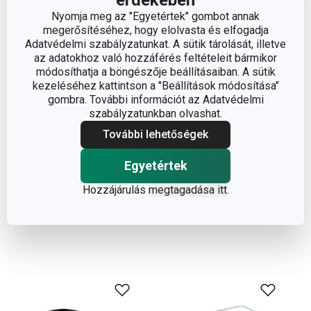
Élvezed az ízletes kávé ízét, még akkor is, ha távol vagy a
Nyomja meg az "Egyetértek" gombot annak
civilizációtól! Csak egy gáztűzhelyre lesz szükséged és
megerősítéséhez, hogy elolvasta és elfogadja
Adatvédelmi szabályzatunkat. A sütik tárolását, illetve
bárhol elkészítheted. A
PALOMA kávéfőzővel 2 csésze
az adatokhoz való hozzáférés feltételeit bármikor
eszpresszó kávé készíthető. Két részből áll, amelyeket
módosíthatja a böngészője beállításaiban. A sütik
egy kávétartály köt össze. Csavarással válaszd el
kezeléséhez kattintson a "Beállítások módosítása"
egymástól a két részét, töltsd fel az alsó részt hideg
gombra. További információt az Adatvédelmi
szabályzatunkban olvashat.
vízzel úgy, hogy a szintje a biztonsági szelep alsó széle
További lehetőségek
alatt legyen. Helyezd be a kávétartályt, töltsd meg őrölt
kávéval, és a kávét simítsd el a tartály felső szélével egy
Egyetértek
vonalban. A kávéfőző alsó részére csavard rá a felső
részt majd húzd be, helyezd a tűzhelyre, és három perc
Hozzájárulás
megtagadása itt
.
múlva már meg is ízlelheted a kiváló kávé ízét.