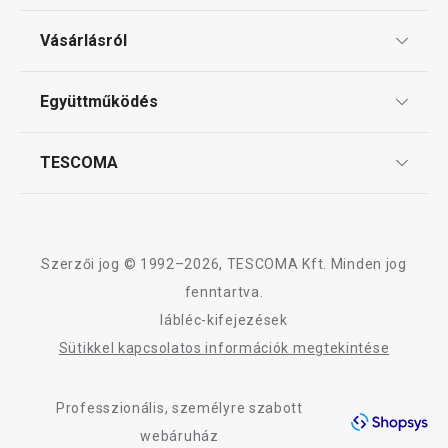
Ajándékutalványok
Vásárlásról
Tescoma klub
ÁSZF
Együttműködés
Gyakori kérdések
Szállítási díjak és fizetési módok
Affiliate program
TESCOMA
Reklamáció és termékvisszaküldés
Karrier
TESCOMA garancia és szerviz
Rólunk
Design
Szerzői jog © 1992–2026, TESCOMA Kft. Minden jog
Minőség
fenntartva.
lábléc-kifejezések
Blog
Sütikkel kapcsolatos információk megtekintése
Kapcsolat
Professzionális, személyre szabott
Adatkezelési Tájékoztató
webáruház