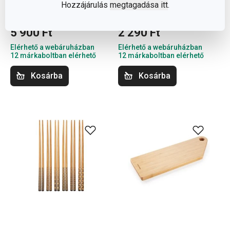
Hozzájárulás
megtagadása itt
.
GrandCHEF tál ø 18 cm,
FRESCO mélytányér
vízfürdőhöz
ø 21 cm, Mikado
5 900 Ft
2 290 Ft
Elérhető a webáruházban
Elérhető a webáruházban
12 márkaboltban elérhető
12 márkaboltban elérhető
Kosárba
Kosárba