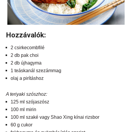
Hozzávalók:
2 csirkecombfilé
2 db pak choi
2 db újhagyma
1 teáskanál szezámmag
olaj a pirításhoz
A teriyaki szószhoz:
125 ml szójaszósz
100 ml mirin
100 ml szaké vagy Shao Xing kínai rizsbor
60 g cukor