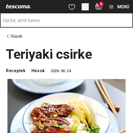
A Teriyaki csirke oldalon tartózkodik
0
Ugrás a fő tartalomhoz
Ugrás a navigációhoz
Ugrás a kereséshez
MENÜ
Húsok
Teriyaki csirke
Receptek
Húsok
2026. 06. 24.