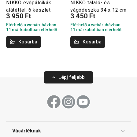
NIKKO evőpálcikák
NIKKO tálaló- és
alátéttel, 6 készlet
vágódeszka 34 x 12 cm
3 950 Ft
3 450 Ft
Elérhető a webáruházban
Elérhető a webáruházban
11 márkaboltban elérhető
11 márkaboltban elérhető
Kosárba
Kosárba
Lépj feljebb
Vásárléknak