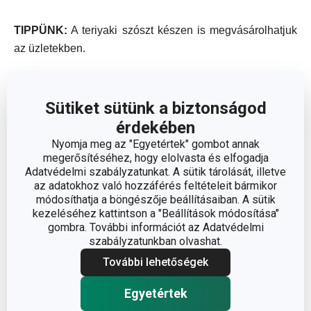
TIPPÜNK:
A teriyaki szószt készen is megvásárolhatjuk
az üzletekben.
A recept elkészítésében ezek
segítenek:
Sütiket sütünk a biztonságod
érdekében
Nyomja meg az "Egyetértek" gombot annak
megerősítéséhez, hogy elolvasta és elfogadja
Adatvédelmi szabályzatunkat. A sütik tárolását, illetve
az adatokhoz való hozzáférés feltételeit bármikor
módosíthatja a böngészője beállításaiban. A sütik
kezeléséhez kattintson a "Beállítások módosítása"
gombra. További információt az Adatvédelmi
szabályzatunkban olvashat.
További lehetőségek
Egyetértek
Újdonság