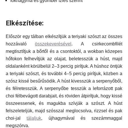
fokhagyma és gyömbér ízlés szerint
Elkészítése:
Először egy tálban elkészítjük a teriyaki szószt az összes
hozzávaló
összekeverésével
. A csirkecombfilét
megtisztítjuk a bőrtől és a csontoktól, a wokban közepes
hőfokon felhevítjük az olajat, beletesszük a húst, majd
oldalanként körülbelül 2–3 percig pirítjuk. A húshoz öntjük
a teriyaki szószt, és további 4–5 percig pirítjuk, közben a
szósz kissé besűrűsödik. A húst kivesszük a serpenyőből,
és félretesszük. A serpenyőbe tesszük a leforrázott pak
choi félbevágott darabjait, és röviden átpirítjuk, hogy kissé
összeessenek, és magukba szívják a szószt. A húst
felszeleteljük, majd szósszal meglocsolva, rizzsel és pak
choi-jal
tálaljuk
, újhagymával és szezámmaggal
megszórva.