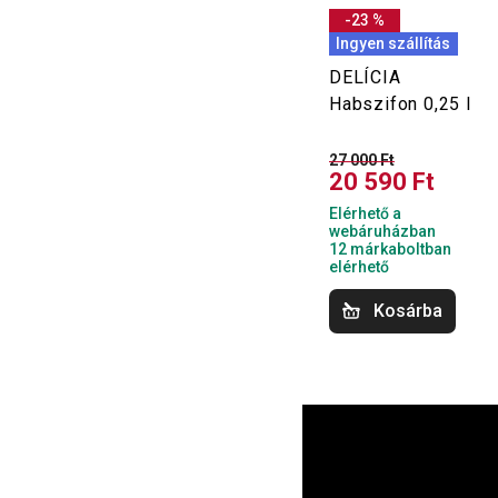
-23 %
Ingyen szállítás
DELÍCIA
Habszifon 0,25 l
27 000 Ft
20 590 Ft
Elérhető a
webáruházban
12 márkaboltban
elérhető
Kosárba