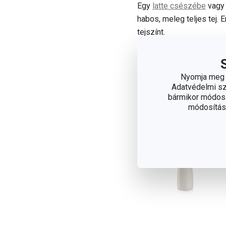
Egy
latte csészébe
vag
habos, meleg teljes tej. 
tejszínt.
A l
Nyomja meg a
Adatvédelmi sza
bármikor módosít
módosítása