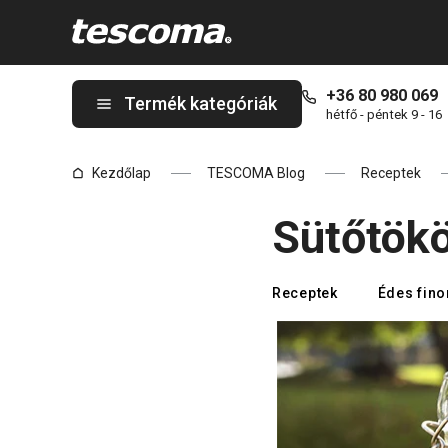
A Sütőtökös latte (Pumpkin Spice Latte) oldalon tartózkodik
+36 80 980 069
Termék kategóriák
hétfő - péntek 9 - 16
Kezdőlap
TESCOMA Blog
Receptek
Sütőtökö
Receptek
Édes fin