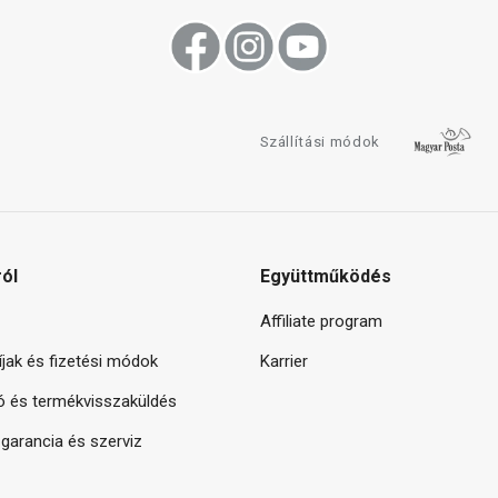
Szállítási módok
ról
Együttműködés
Affiliate program
díjak és fizetési módok
Karrier
ó és termékvisszaküldés
arancia és szerviz