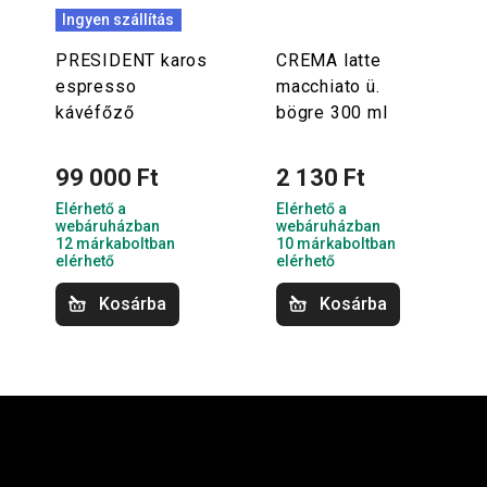
Ingyen szállítás
PRESIDENT karos
CREMA latte
espresso
macchiato ü.
kávéfőző
bögre 300 ml
99 000 Ft
2 130 Ft
Elérhető a
Elérhető a
webáruházban
webáruházban
12 márkaboltban
10 márkaboltban
elérhető
elérhető
Kosárba
Kosárba