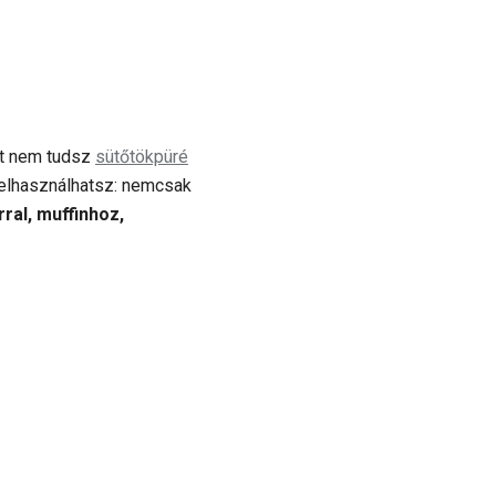
nt nem tudsz
sütőtökpüré
felhasználhatsz: nemcsak
ral, muffinhoz,