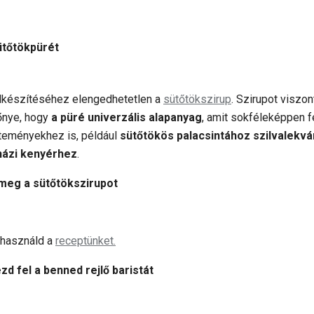
sütőtökpürét
lkészítéséhez elengedhetetlen a
sütőtökszirup
. Szirupot viszo
lőnye, hogy
a püré univerzális alapanyag
, amit sokféleképpen 
teményekhez is, például
sütőtökös palacsintához szilvalekvár
házi kenyérhez
.
meg a sütőtökszirupot
 használd a
receptünket.
d fel a benned rejlő baristát