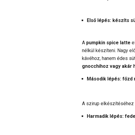
Első lépés: készíts 
A
pumpkin spice latte
e
nélkül készíteni. Nagy e
kávéhoz, hanem édes sü
gnocchihoz vagy akár 
Második lépés: főzd 
A szirup elkészítéséhez
Harmadik lépés: fedez