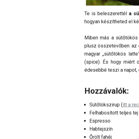
Te is beleszerettél
a sü
hogyan készítheted el k
Miben más a sütőtökös 
plusz összetevőben: az
magyar „sütőtökös latte
(spice). És hogy miért 
édesebbé teszi a napot,
Hozzávalók:
Sütőtökszirup (
itt a re
Felhabosított teljes tej
Espresso
Habtejszín
Őrölt fahéj