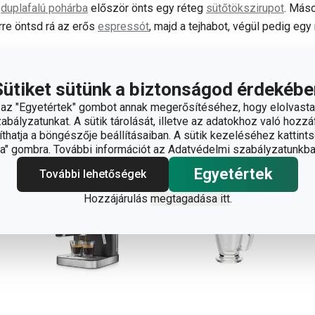
y
duplafalú pohárba
először önts egy réteg
sütőtökszirupot
. Máso
Erre öntsd rá az erős
espressót
, majd a tejhabot, végül pedig egy
egfinomabb sütőtökös lattéhoz jól jön
Sütiket sütünk a biztonságod érdekébe
z "Egyetértek" gombot annak megerősítéséhez, hogy elolvasta
bályzatunkat. A sütik tárolását, illetve az adatokhoz való hozzáf
hatja a böngészője beállításaiban. A sütik kezeléséhez kattints
" gombra. További információt az Adatvédelmi szabályzatunkba
Egyetértek
További lehetőségek
Hozzájárulás
megtagadása itt
.