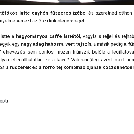
tőtökös latte enyhén fűszeres ízébe
, és szeretnéd otthon 
ényelmesen ezt az őszi különlegességet.
latte a
hagyományos caffè lattétól
, vagyis a tejjel és tejh
 egyik egy
nagy adag habosra vert tejszín
, a másik pedig
a fű
” elnevezés sem pontos, hiszen hiányzik belőle a legillatos
olyan ellenállhatatlan ez a kávé? Valószínűleg azért, mert n
 és
a fűszerek és a forró tej kombinációjának köszönhetően
cept
)