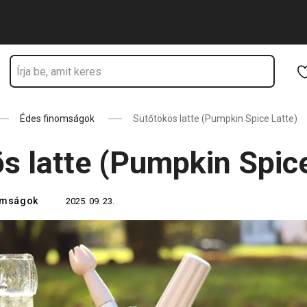
Ugrás a fő tartalomhoz
Ugrás a navigációhoz
Ugrás a kereséshez
Édes finomságok
Sütőtökös latte (Pumpkin Spice Latte)
s latte (Pumpkin Spice
omságok
2025. 09. 23.