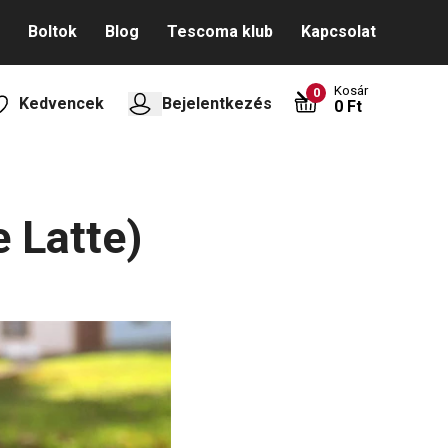
Boltok
Blog
Tescoma klub
Kapcsolat
Kosár
0
Kedvencek
Bejelentkezés
0 Ft
 Latte)