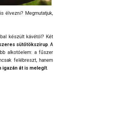
is élvezni? Megmutatjuk,
abbal készült kávétól? Két
szeres sütőtökszirup
. A
abb alkotóelem: a fűszer
emcsak felébreszt, hanem
 igazán át is melegít
.