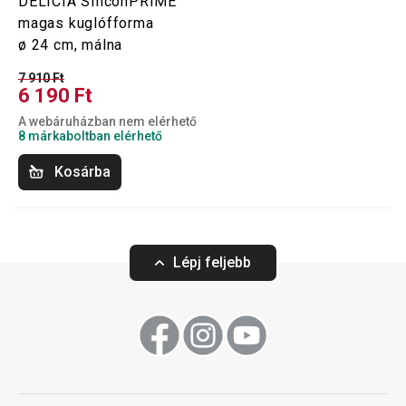
DELÍCIA SiliconPRIME
magas kuglófforma
ø 24 cm, málna
7 910 Ft
6 190 Ft
A webáruházban nem elérhető
8 márkaboltban elérhető
Kosárba
Lépj feljebb