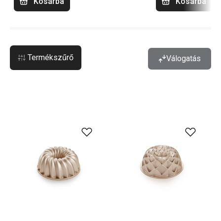
Kosárba
Kosárba
Termékszűrő
Válogatás