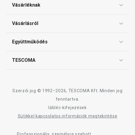
Vásárléknak
Ajándékutalványok
Vásárlásról
Tescoma klub
ÁSZF
Együttműködés
Gyakori kérdések
Szállítási díjak és fizetési módok
Affiliate program
TESCOMA
Reklamáció és termékvisszaküldés
Karrier
TESCOMA garancia és szerviz
Rólunk
Design
Szerzői jog © 1992–2026, TESCOMA Kft. Minden jog
Minőség
fenntartva.
lábléc-kifejezések
Blog
Sütikkel kapcsolatos információk megtekintése
Kapcsolat
Professzionális, személyre szabott