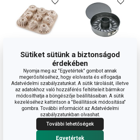
Sütiket sütünk a biztonságod
-22 %
érdekében
DELÍCIA 9 minikuglóf
DELÍCIA kapcsos torta-
Nyomja meg az "Egyetértek" gombot annak
sütőforma
és kuglófsütő forma
megerősítéséhez, hogy elolvasta és elfogadja
ø 20 cm
Adatvédelmi szabályzatunkat. A sütik tárolását, illetve
17 100 Ft
az adatokhoz való hozzáférés feltételeit bármikor
13 190 Ft
8 740 Ft
módosíthatja a böngészője beállításaiban. A sütik
kezeléséhez kattintson a "Beállítások módosítása"
Elérhető a webáruházban
Elérhető a webáruházban
11 márkaboltban elérhető
Elérhető a 1 boltban
gombra. További információt az Adatvédelmi
szabályzatunkban olvashat.
Kosárba
Kosárba
További lehetőségek
Egyetértek