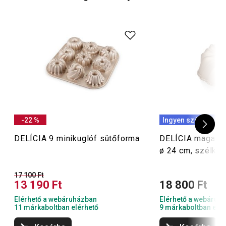
kuglóf sütéséhez is kiválaszthatod a tökéletes formát.
Kínálatunkban csatos, kombinált kuglófsütő formát is
találsz, amelyben akár tortalapokat is süthetsz.
Tippünk: Szeretsz cukrászkodni? Nézd meg más
cukrászkellékeinket
is, köztük például a
karácsonyi
sütikiszúrókat
vagy a muffinformákat.
-22 %
Ingyen szállítás
DELÍCIA 9 minikuglóf sütőforma
DELÍCIA magas k
ø 24 cm, szélker
17 100 Ft
13 190 Ft
18 800 Ft
Elérhető a webáruházban
Elérhető a webáruh
11 márkaboltban elérhető
9 márkaboltban elér