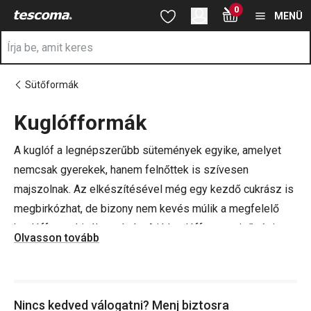
A Kuglóf sütőformák oldalon tartózkodik
0
Ugrás a fő tartalomhoz
Ugrás a navigációhoz
Ugrás a kereséshez
MENÜ
Sütőformák
Kuglófformák
a
A kuglóf a legnépszerűbb sütemények egyike, amelyet
nemcsak gyerekek, hanem felnőttek is szívesen
majszolnak. Az elkészítésével még egy kezdő cukrász is
megbirkózhat, de bizony nem kevés múlik a megfelelő
kuglófforma kiválasztásán. A jó kuglófforma minőségi,
Olvasson tovább
tapadásmentes anyagból készül.
Mi első osztályú fém és szilikon
kuglófformákat
árulunk,
Nincs kedved válogatni? Menj biztosra
többféle kivitelben. Nálunk alacsonyabb és magasabb