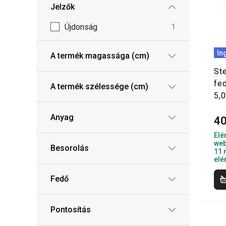
Jelzők
Újdonság
1
In
A termék magassága (cm)
St
fe
A termék szélessége (cm)
5,0
Anyag
40
Elé
web
Besorolás
11 
elé
Fedő
Pontosítás