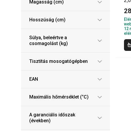
2,0
Magasság (cm)
28
Hosszúság (cm)
Elé
web
12 
elé
Súlya, beleértve a
csomagolást (kg)
Tisztítás mosogatógépben
EAN
Maximális hőmérséklet (°C)
A garanciális időszak
(években)