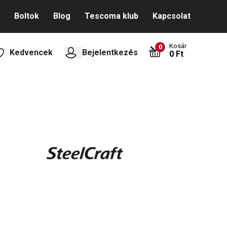
Boltok
Blog
Tescoma klub
Kapcsolat
Kosár
0
Kedvencek
Bejelentkezés
0 Ft