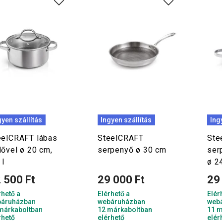
gyen szállítás
Ingyen szállítás
Ing
eelCRAFT lábas
SteelCRAFT
Ste
dővel ø 20 cm,
serpenyő ø 30 cm
ser
 l
ø 2
 500 Ft
29 000 Ft
29
rhető a
Elérhető a
Elér
áruházban
webáruházban
web
márkaboltban
12 márkaboltban
11 m
rhető
elérhető
elér