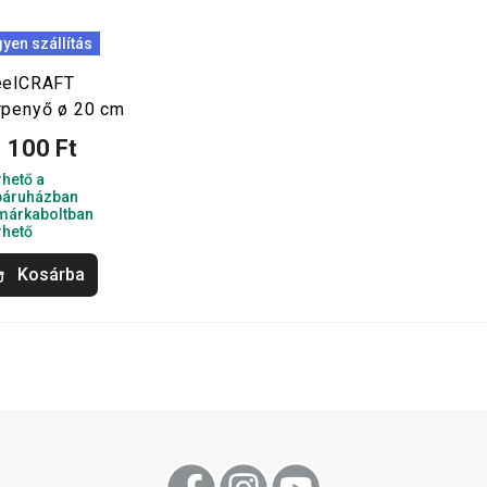
gyen szállítás
eelCRAFT
rpenyő ø 20 cm
 100 Ft
rhető a
áruházban
márkaboltban
rhető
Kosárba