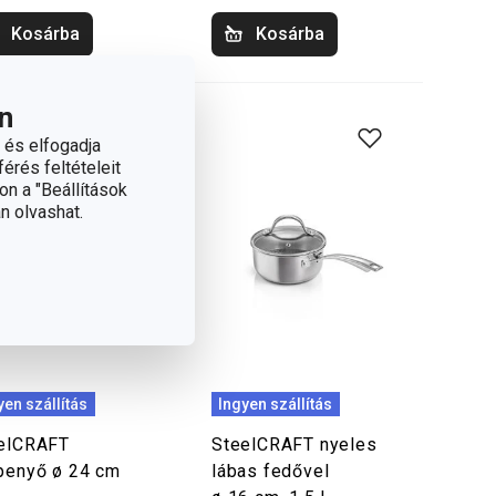
Kosárba
Kosárba
n
 és elfogadja
érés feltételeit
on a "Beállítások
n olvashat.
yen szállítás
Ingyen szállítás
elCRAFT
SteelCRAFT nyeles
penyő ø 24 cm
lábas fedővel