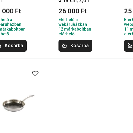
 l
ø 18 cm, 2,0 l
 000 Ft
26 000 Ft
25
rhető a
Elérhető a
Elér
áruházban
webáruházban
web
márkaboltban
12 márkaboltban
11 m
rhető
elérhető
elér
Kosárba
Kosárba