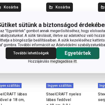
Kosárba
Kosárba
Sütiket sütünk a biztonságod érdekébe
z "Egyetértek" gombot annak megerősítéséhez, hogy elolvasta
bályzatunkat. A sütik tárolását, illetve az adatokhoz való hozzáf
hatja a böngészője beállításaiban. A sütik kezeléséhez kattints
" gombra. További információt az Adatvédelmi szabályzatunkba
Egyetértek
További lehetőségek
Hozzájárulás
megtagadása itt
.
gyen szállítás
Ingyen szállítás
Ing
eelCRAFT lábas
SteelCRAFT nyeles
Ste
dővel ø 18 cm,
lábas fedővel
ser