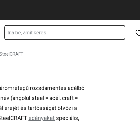
Ugrás a fő tartalomhoz
Ugrás a navigációhoz
Ugrás a kereséshez
SteelCRAFT
áromrétegű rozsdamentes acélból
név (angolul steel = acél, craft =
erejét és tartósságát ötvözi a
A SteelCRAFT
edényeket
speciális,
 lehetővé teszi az intenzív és egyenletes
daégne
. Sütőben is használható, és