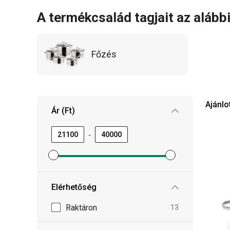
felülete ellenáll a fém konyhai eszközöknek.
A termékcsalád tagjait az alább
Főzés
Ajánlo
Ár (Ft)
-
Minimum ár szűrő beállítása
Maximum ár szűrő beállítása
Elérhetőség
Raktáron
13