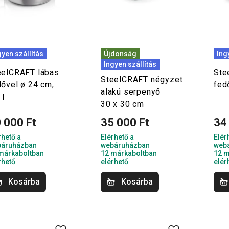
gyen szállítás
Újdonság
Ing
Ingyen szállítás
eelCRAFT lábas
Ste
SteelCRAFT négyzet
dővel ø 24 cm,
fed
alakú serpenyő
 l
30 x 30 cm
 000 Ft
35 000 Ft
34
rhető a
Elérhető a
Elér
áruházban
webáruházban
web
márkaboltban
12 márkaboltban
12 m
rhető
elérhető
elér
Kosárba
Kosárba