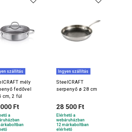
yen szállítás
Ingyen szállítás
elCRAFT mély
SteelCRAFT
penyő fedővel
serpenyő ø 28 cm
4 cm, 2 fül
 000 Ft
28 500 Ft
hető a
Elérhető a
áruházban
webáruházban
árkaboltban
12 márkaboltban
hető
elérhető