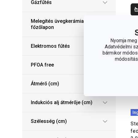
Gázfűtés
Melegítés üvegkerámia
főzőlapon
Nyomja meg a
Elektromos fűtés
Adatvédelmi sza
bármikor módosít
módosítása
PFOA free
Átmérő (cm)
Indukciós alj átmérője (cm)
In
Szélesség (cm)
St
fe