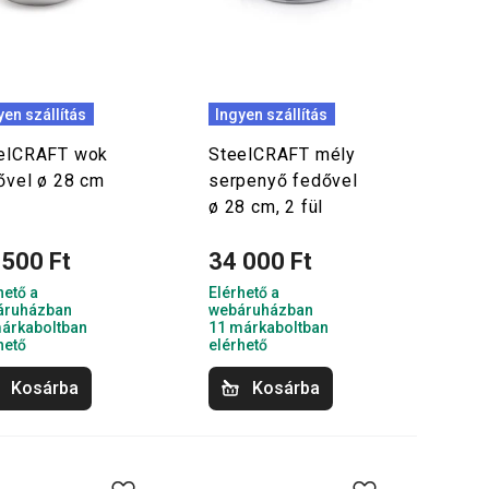
yen szállítás
Ingyen szállítás
elCRAFT wok
SteelCRAFT mély
ővel ø 28 cm
serpenyő fedővel
ø 28 cm, 2 fül
 500 Ft
34 000 Ft
hető a
Elérhető a
áruházban
webáruházban
árkaboltban
11 márkaboltban
hető
elérhető
Kosárba
Kosárba