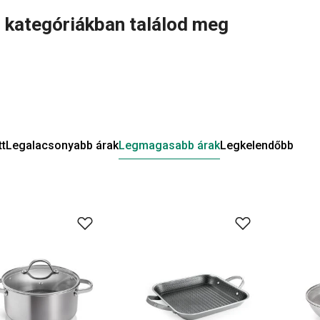
i kategóriákban találod meg
tt
Legalacsonyabb árak
Legmagasabb árak
Legkelendőbb