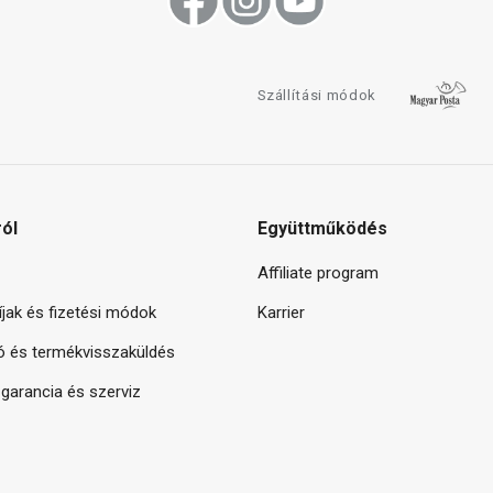
Szállítási módok
ról
Együttműködés
Affiliate program
díjak és fizetési módok
Karrier
ó és termékvisszaküldés
arancia és szerviz