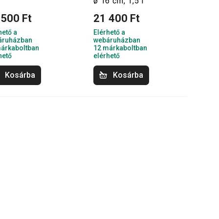
ø 16 cm, 1,5 l
 500 Ft
21 400 Ft
hető a
Elérhető a
áruházban
webáruházban
árkaboltban
12 márkaboltban
hető
elérhető
Kosárba
Kosárba