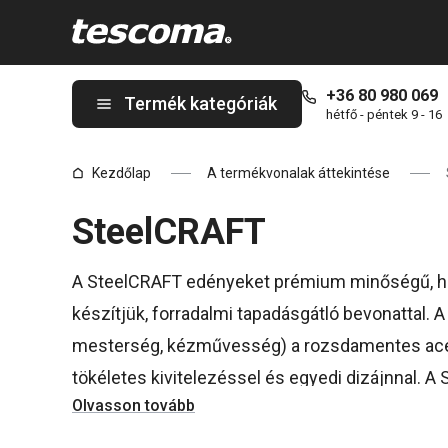
A SteelCRAFT oldalon tartózkodik
+36 80 980 069
Termék kategóriák
hétfő - péntek 9 - 16
Kezdőlap
A termékvonalak áttekintése
SteelCRAFT
A SteelCRAFT edényeket prémium minőségű, h
készítjük, forradalmi tapadásgátló bevonattal. A 
mesterség, kézművesség) a rozsdamentes acél 
tökéletes kivitelezéssel és egyedi dizájnnal. 
Olvasson tovább
megemelt acélrácsos felülettel láttuk el, amely
főzést, sütést és pirítást anélkül, hogy az étel
o