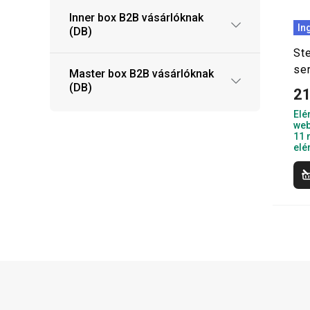
Inner box B2B vásárlóknak
In
(DB)
St
se
Master box B2B vásárlóknak
(DB)
21
Elé
web
11 
elé