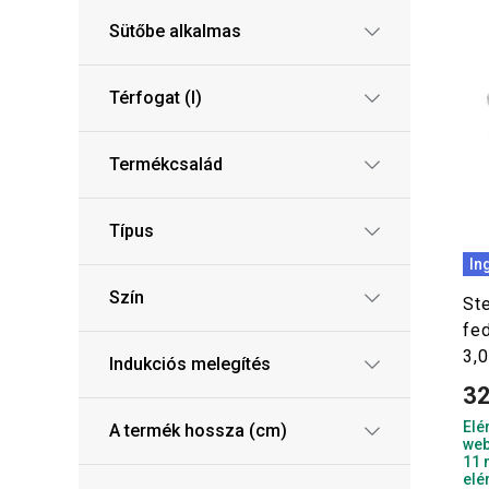
Sütőbe alkalmas
Térfogat (l)
Termékcsalád
Típus
In
Szín
St
fe
3,0
Indukciós melegítés
32
Elé
A termék hossza (cm)
web
11 
elé