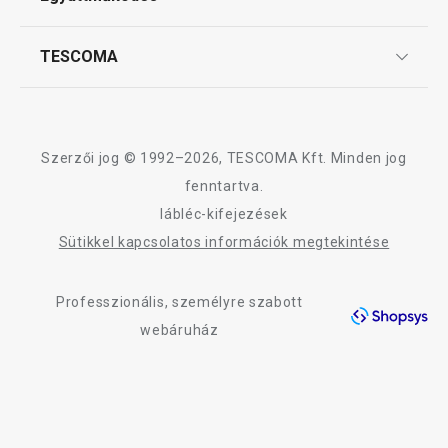
Gyakori kérdések
Kosárba
Kosárba
Szállítási díjak és fizetési módok
Affiliate program
TESCOMA
Reklamáció és termékvisszaküldés
Karrier
TESCOMA garancia és szerviz
Rólunk
A SteelCRAFT termékcsalád összes terméke
Design
Szerzői jog © 1992–2026, TESCOMA Kft. Minden jog
Minőség
fenntartva.
lábléc-kifejezések
Blog
Sütikkel kapcsolatos információk megtekintése
Kapcsolat
Professzionális, személyre szabott
Adatkezelési Tájékoztató
webáruház
Akadálymentességi nyilatkozat