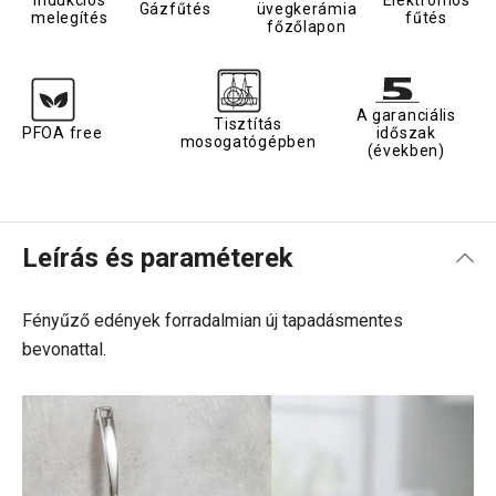
Indukciós
Elektromos
Gázfűtés
üvegkerámia
melegítés
fűtés
főzőlapon
A garanciális
Tisztítás
PFOA free
időszak
mosogatógépben
(években)
Leírás és paraméterek
Fényűző edények forradalmian új tapadásmentes
bevonattal.