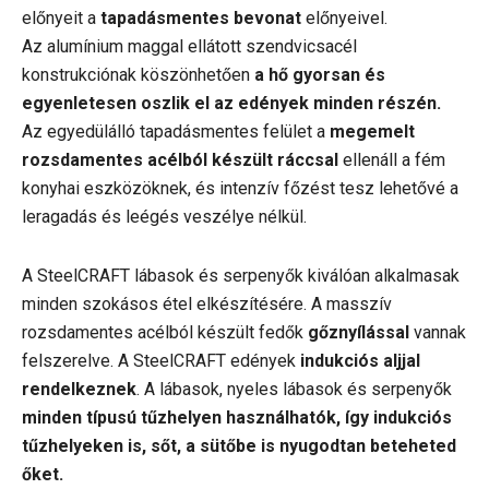
előnyeit a
tapadásmentes bevonat
előnyeivel.
Az alumínium maggal ellátott szendvicsacél
konstrukciónak köszönhetően
a hő gyorsan és
egyenletesen oszlik el az edények minden részén.
Az egyedülálló tapadásmentes felület a
megemelt
rozsdamentes acélból készült ráccsal
ellenáll a fém
konyhai eszközöknek, és intenzív főzést tesz lehetővé a
leragadás és leégés veszélye nélkül.
A SteelCRAFT lábasok és serpenyők kiválóan alkalmasak
minden szokásos étel elkészítésére. A masszív
rozsdamentes acélból készült fedők
gőznyílással
vannak
felszerelve. A SteelCRAFT edények
indukciós aljjal
rendelkeznek
. A lábasok, nyeles lábasok és serpenyők
minden típusú tűzhelyen használhatók, így indukciós
tűzhelyeken is, sőt, a sütőbe is nyugodtan beteheted
őket.