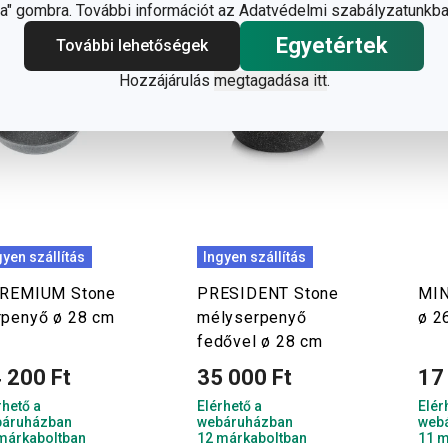
" gombra. További információt az Adatvédelmi szabályzatunkba
Egyetértek
További lehetőségek
Hozzájárulás
megtagadása itt
.
gyen szállítás
Ingyen szállítás
PREMIUM Stone
PRESIDENT Stone
MIN
rpenyő ø 28 cm
mélyserpenyő
ø 2
fedővel ø 28 cm
 200 Ft
35 000 Ft
17
rhető a
Elérhető a
Elér
áruházban
webáruházban
web
márkaboltban
12 márkaboltban
11 m