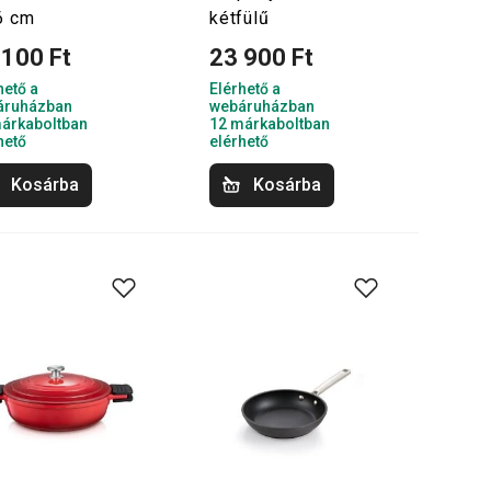
6 cm
kétfülű
 100 Ft
23 900 Ft
hető a
Elérhető a
áruházban
webáruházban
árkaboltban
12 márkaboltban
hető
elérhető
Kosárba
Kosárba