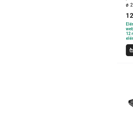
ø 
12
Elé
web
12 
elé