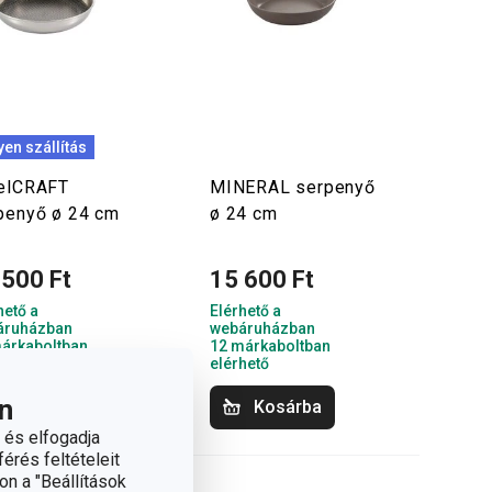
yen szállítás
elCRAFT
MINERAL serpenyő
penyő ø 24 cm
ø 24 cm
 500 Ft
15 600 Ft
hető a
Elérhető a
áruházban
webáruházban
árkaboltban
12 márkaboltban
hető
elérhető
n
Kosárba
Kosárba
 és elfogadja
érés feltételeit
on a "Beállítások