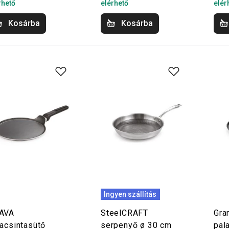
rhető
elérhető
elér
Kosárba
Kosárba
Ingyen szállítás
AVA
SteelCRAFT
Gra
lacsintasütő
serpenyő ø 30 cm
pal