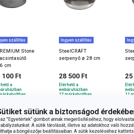
gyen szállítás
Ingyen szállítás
Ing
PREMIUM Stone
SteelCRAFT
Ste
lacsintasütő
serpenyő ø 28 cm
ser
26 cm
 100 Ft
28 500 Ft
25
rhető a
Elérhető a
Elér
áruházban
webáruházban
web
márkaboltban
12 márkaboltban
11 m
rhető
elérhető
elér
Sütiket sütünk a biztonságod érdekébe
Kosárba
Kosárba
z "Egyetértek" gombot annak megerősítéséhez, hogy elolvasta
bályzatunkat. A sütik tárolását, illetve az adatokhoz való hozzáf
hatja a böngészője beállításaiban. A sütik kezeléséhez kattints