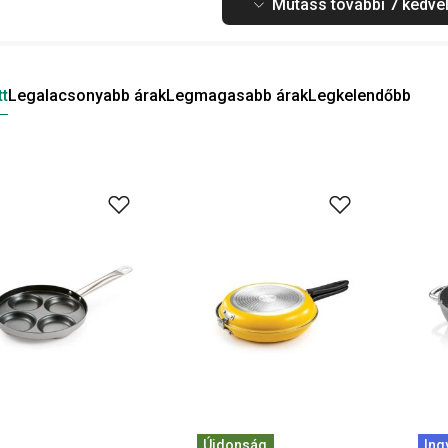
Mutass további 7 kedvel
tt
Legalacsonyabb árak
Legmagasabb árak
Legkelendőbb
Újdonság
Ing