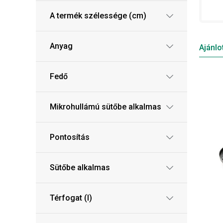
A termék szélessége (cm)
Anyag
Ajánlo
Fedő
Mikrohullámú sütőbe alkalmas
Pontosítás
Sütőbe alkalmas
Térfogat (l)