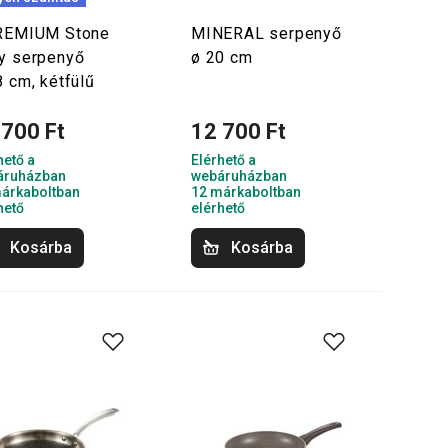
REMIUM Stone
MINERAL serpenyő
y serpenyő
ø 20 cm
8 cm, kétfülű
 700 Ft
12 700 Ft
hető a
Elérhető a
áruházban
webáruházban
árkaboltban
12 márkaboltban
hető
elérhető
Kosárba
Kosárba