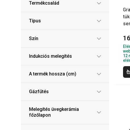
Termékcsalád
Gr
tük
Típus
se
16
Szín
Elé
web
Indukciós melegítés
12 
elé
A termék hossza (cm)
Gázfűtés
Melegítés üvegkerámia
főzőlapon