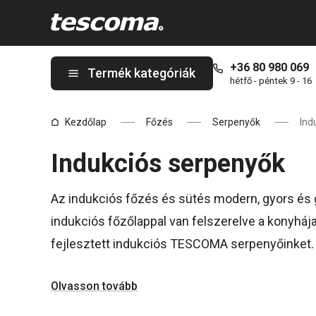
A Indukciós serpenyők oldalon tartózkodik
+36 80 980 069
Termék kategóriák
hétfő - péntek 9 - 16
Kezdőlap
Főzés
Serpenyők
Ind
Indukciós serpenyők
Az indukciós főzés és sütés modern, gyors é
indukciós főzőlappal van felszerelve a konyhá
fejlesztett indukciós TESCOMA serpenyőinket.
Olvasson tovább
TIPP: Ajánljuk figyelmébe a TESCOMA indukciós