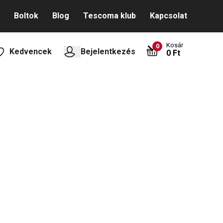
Boltok
Blog
Tescoma klub
Kapcsolat
Kosár
0
Kedvencek
Bejelentkezés
0 Ft