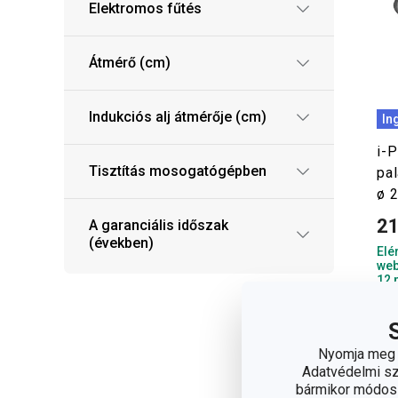
Elektromos fűtés
Átmérő (cm)
Indukciós alj átmérője (cm)
In
i-
Tisztítás mosogatógépben
pa
ø 
21
A garanciális időszak
(években)
Elé
web
12 
elé
Nyomja meg a
Adatvédelmi sza
bármikor módosít