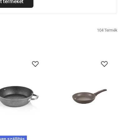
t terméket
104
Termék
yen szállítás