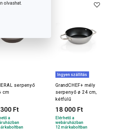
n olvashat.
Ingyen szállítás
ERAL serpenyő
GrandCHEF+ mély
6 cm
serpenyő ø 24 cm,
kétfülű
 300 Ft
18 000 Ft
hető a
Elérhető a
áruházban
webáruházban
árkaboltban
12 márkaboltban