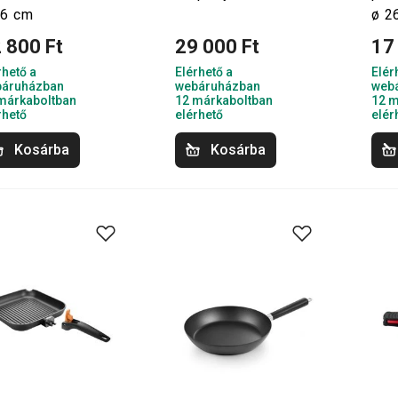
26 cm
ø 2
 800 Ft
29 000 Ft
17
rhető a
Elérhető a
Elér
áruházban
webáruházban
web
márkaboltban
12 márkaboltban
12 m
rhető
elérhető
elér
Kosárba
Kosárba