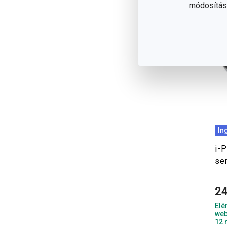
módosítása
In
i-
se
24
Elé
web
12 