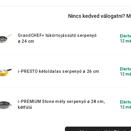
Nincs kedved válogatni? M
GrandCHEF+ tükörtojássütő serpenyő
Elérh
12 má
ø 24 cm
Elérh
i-PRESTO kétoldalas serpenyő ø 26 cm
12 má
i-PREMIUM Stone mély serpenyő ø 28 cm,
Elérh
12 má
kétfülű