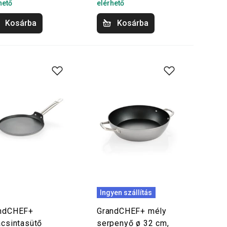
hető
elérhető
Kosárba
Kosárba
Ingyen szállítás
ndCHEF+
GrandCHEF+ mély
acsintasütő
serpenyő ø 32 cm,