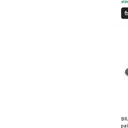
elé
BR
pa