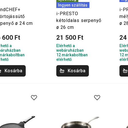
Ingyen szállítás
andCHEF+
i-P
i-PRESTO
örtojássütő
mél
kétoldalas serpenyő
rpenyő ø 24 cm
ø 2
ø 26 cm
 600 Ft
21 500 Ft
24
rhető a
Elérhető a
Elér
áruházban
webáruházban
web
márkaboltban
12 márkaboltban
12 m
rhető
elérhető
elér
Kosárba
Kosárba