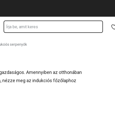
Ugrás a fő tartalomhoz
Ugrás a navigációhoz
Ugrás a kereséshez
ukciós serpenyők
s gazdaságos. Amennyiben az otthonában
ja, nézze meg az indukciós főzőlaphoz
 lábasokat és fazekakat.