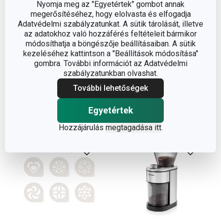
Nyomja meg az "Egyetértek" gombot annak
megerősítéséhez, hogy elolvasta és elfogadja
Adatvédelmi szabályzatunkat. A sütik tárolását, illetve
GrandCHEF kávéadagoló
PRESIDENT tejhabosító
az adatokhoz való hozzáférés feltételeit bármikor
csipesszel
módosíthatja a böngészője beállításaiban. A sütik
kezeléséhez kattintson a "Beállítások módosítása"
2 290 Ft
7 090 Ft
gombra. További információt az Adatvédelmi
Elérhető a webáruházban
Elérhető a webáruházban
szabályzatunkban olvashat.
12 márkaboltban elérhető
12 márkaboltban elérhető
További lehetőségek
Kosárba
Kosárba
Egyetértek
Hozzájárulás
megtagadása itt
.