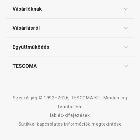
Vásárléknak
Ajándékutalványok
Vásárlásról
Tescoma klub
ÁSZF
Együttműködés
Gyakori kérdések
Szállítási díjak és fizetési módok
Affiliate program
TESCOMA
Reklamáció és termékvisszaküldés
Karrier
TESCOMA garancia és szerviz
Rólunk
Design
Szerzői jog © 1992–2026, TESCOMA Kft. Minden jog
Minőség
fenntartva.
lábléc-kifejezések
Blog
Sütikkel kapcsolatos információk megtekintése
Kapcsolat