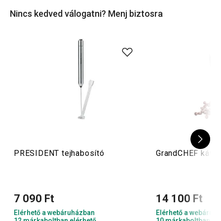
Nincs kedved válogatni? Menj biztosra
Tipp
: Otthon a
teakészítéshez
is jó hasznát veheted
néhány hasznos kiegészítőnek. Kínálatunkban
teaszűrőket
és más
kütyüket
is megtalálsz.
PRESIDENT tejhabosító
GrandCHEF kávéd
7 090 Ft
14 100 Ft
Elérhető a webáruházban
Elérhető a webáruh
12 márkaboltban elérhető
10 márkaboltban el