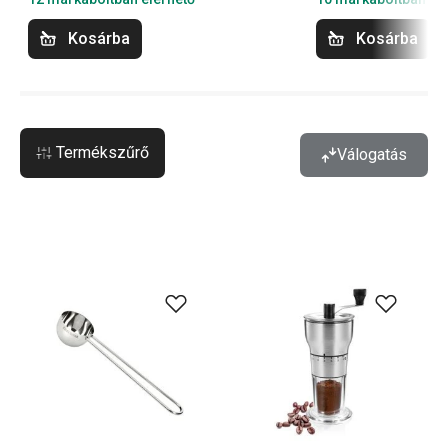
Kosárba
Kosárba
Termékszűrő
Válogatás