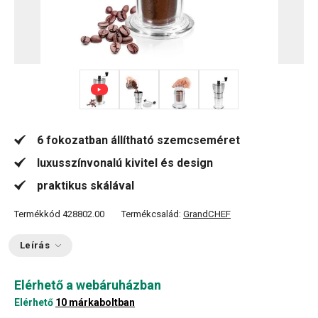
+ 2
6 fokozatban állítható szemcseméret
luxusszínvonalú kivitel és design
praktikus skálával
Termékkód
428802.00
Termékcsalád:
GrandCHEF
Leírás
Elérhető a webáruházban
Elérhető
10 márkaboltban