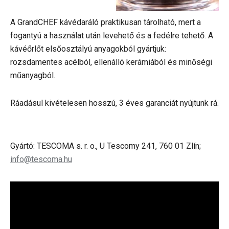
A GrandCHEF kávédaráló praktikusan tárolható, mert a
fogantyú a használat után levehető és a fedélre tehető. A
kávéőrlőt elsőosztályú anyagokból gyártjuk:
rozsdamentes acélból, ellenálló kerámiából és minőségi
műanyagból.
Ráadásul kivételesen hosszú, 3 éves garanciát nyújtunk rá.
Gyártó: TESCOMA s. r. o., U Tescomy 241, 760 01 Zlín;
info@tescoma.hu