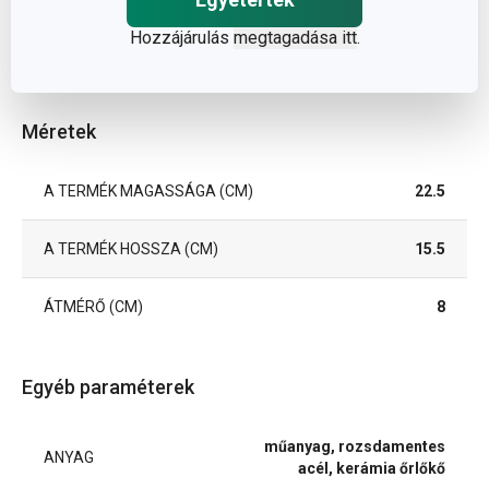
Hozzájárulás
megtagadása itt
.
Méretek
A TERMÉK MAGASSÁGA (CM)
22.5
A TERMÉK HOSSZA (CM)
15.5
ÁTMÉRŐ (CM)
8
Egyéb paraméterek
műanyag, rozsdamentes
ANYAG
acél, kerámia őrlőkő