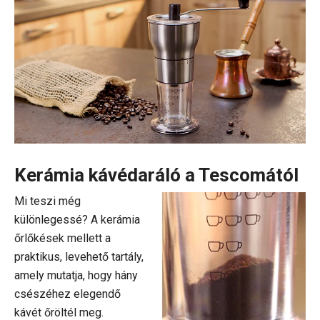
Kerámia kávédaráló a Tescomától
Mi teszi még
különlegessé? A kerámia
őrlőkések mellett a
praktikus, levehető tartály,
amely mutatja, hogy hány
csészéhez elegendő
kávét őröltél meg.