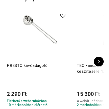
PRESTO kávéadagoló
TEO kancsó hide
készítésére 1,0 l
2 290 Ft
15 300 Ft
Elérhető a webáruházban
A webáruházban nem
10 márkaboltban elérhető
2 márkaboltban elér