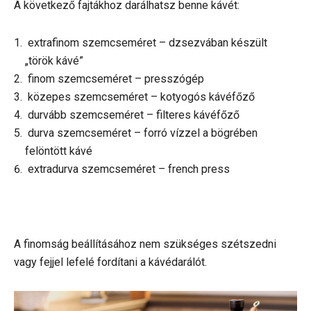
A következő fajtákhoz darálhatsz benne kávét:
extrafinom szemcseméret – dzsezvában készült
„török kávé”
finom szemcseméret – presszógép
közepes szemcseméret – kotyogós kávéfőző
durvább szemcseméret – filteres kávéfőző
durva szemcseméret – forró vízzel a bögrében
felöntött kávé
extradurva szemcseméret – french press
A finomság beállításához nem szükséges szétszedni
vagy fejjel lefelé fordítani a kávédarálót.