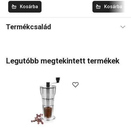
Kosárba
Kosárba
Termékcsalád
Legutóbb megtekintett termékek
A GrandCHEF
konyhai eszközök
és
elektromos
készülékek
széles választéka tökéletesen illeszkedik
mind a hagyományos, mind a modern konyhák stílusához.
Ezt a termékcsaládot az egységes dizájn és a teljesen
rozsdamentes vagy fémszerkezet jellemzi, minimális
műanyag felhasználásával. Az edények között nemcsak
kiváló minőségű
serpenyők
,
lábasok
és
nyeles lábasok
találhatók, hanem megbízható
kukták
is, amelyek