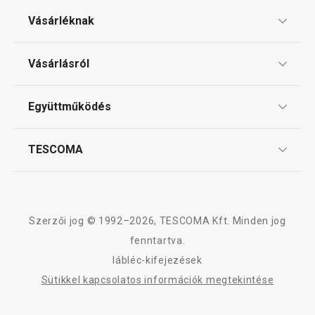
Háztartás
Vásárléknak
Tálalás
Ajándékutalványok
Vásárlásról
Tescoma klub
Szeletelés
ÁSZF
Együttműködés
Gyakori kérdések
Szállítási díjak és fizetési módok
Sütés
Affiliate program
TESCOMA
Reklamáció és termékvisszaküldés
Karrier
TESCOMA garancia és szerviz
Rólunk
Italok
Design
Szerzői jog © 1992–2026, TESCOMA Kft. Minden jog
Kültéri tevékenységek
Minőség
fenntartva.
lábléc-kifejezések
Blog
Mosogatás és takarítás
Sütikkel kapcsolatos információk megtekintése
Kapcsolat