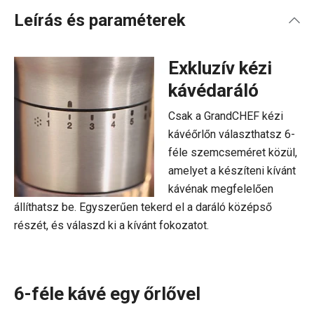
Leírás és paraméterek
Exkluzív kézi
kávédaráló
Csak a GrandCHEF kézi
kávéőrlőn választhatsz 6-
féle szemcseméret közül,
amelyet a készíteni kívánt
kávénak megfelelően
állíthatsz be. Egyszerűen tekerd el a daráló középső
részét, és válaszd ki a kívánt fokozatot.
6-féle kávé egy őrlővel