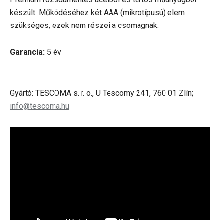
készült. Működéséhez két AAA (mikrotípusú) elem
szükséges, ezek nem részei a csomagnak.
Garancia:
5 év
Gyártó: TESCOMA s. r. o., U Tescomy 241, 760 01 Zlín;
info@tescoma.hu