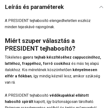
Leírás és paraméterek
A PRESIDENT tejhabosító elengedhetetlen eszköz
minden tejeskávé-rajongónak.
Miért szuper választás a
PRESIDENT tejhabosító?
Tökéletes
gyors tejhab készítéséhez cappuccinóhoz,
lattéhoz, frappéhoz, forró csokihoz
és más tej alapú
italokhoz. Kis méretének köszönhetően
kényelmesen
elfér a fiókban
, így mindig kéznél lesz, amikor szükség
van rá.
A PRESIDENT tejhabosító
védőkupakkal ellátott
habosító spirált
kapott, így biztonságosan tárolható.
Prémium rozsdamentes acélból és tartós műanyagból