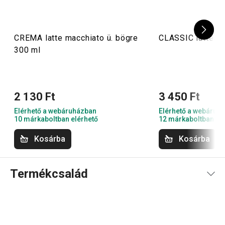
CREMA latte macchiato ü. bögre
CLASSIC lattés k
300 ml
2 130 Ft
3 450 Ft
Elérhető a webáruházban
Elérhető a webáruh
10 márkaboltban elérhető
12 márkaboltban el
Kosárba
Kosárba
Termékcsalád