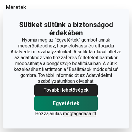
Méretek
Sütiket sütünk a biztonságod
A TERMÉK HOSSZA (CM)
25.5
érdekében
Nyomja meg az "Egyetértek" gombot annak
Egyéb paraméterek
megerősítéséhez, hogy elolvasta és elfogadja
Adatvédelmi szabályzatunkat. A sütik tárolását, illetve
az adatokhoz való hozzáférés feltételeit bármikor
műanyag,
módosíthatja a böngészője beállításaiban. A sütik
ANYAG
rozsdamentes acél
kezeléséhez kattintson a "Beállítások módosítása"
gombra. További információt az Adatvédelmi
szabályzatunkban olvashat.
tea és kávé
BESOROLÁS
fogyasztás
További lehetőségek
Egyetértek
TERMÉKCSALÁD
PRESIDENT
Hozzájárulás
megtagadása itt
.
TÍPUS
tejhabosító