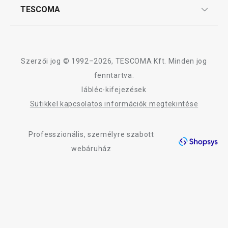
Tálalás
Affiliate program
TESCOMA
Reklamáció és termékvisszaküldés
Karrier
TESCOMA garancia és szerviz
Rólunk
Kültéri tevékenységek
Design
Szerzői jog © 1992–2026, TESCOMA Kft. Minden jog
Háztartás
Minőség
fenntartva.
lábléc-kifejezések
Blog
Mosogatás és takarítás
Sütikkel kapcsolatos információk megtekintése
Kapcsolat
Professzionális, személyre szabott
Adatkezelési Tájékoztató
webáruház
Akadálymentességi nyilatkozat