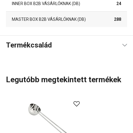
INNER BOX B2B VÁSÁRLÓKNAK (DB)
24
MASTER BOX B2B VÁSÁRLÓKNAK (DB)
288
Termékcsalád
Legutóbb megtekintett termékek
A rendkívül sok tagot számláló PRESTO termékcsaládba
olyan alapvető, praktikus
konyhai eszközök
tartoznak,
amelyeket minőségi anyagokból készítünk és mégis
megfizethetők. A PRESTO eszközök közt
hámozókat
,
palacknyitókat
,
merőkanalakat
,
szűrőket
,
késeket
és sok