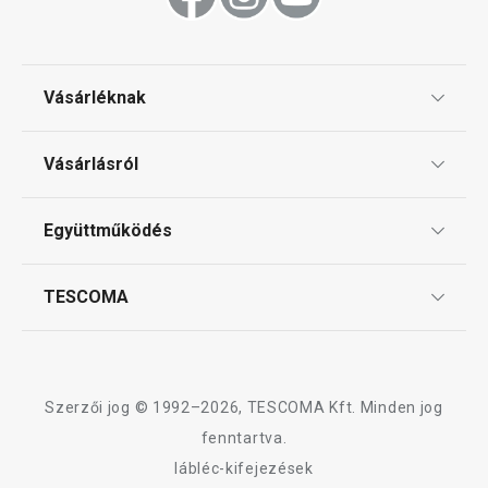
Tálalás
Sütés
Vásárléknak
Ajándékutalványok
Mosogatás és takarítás
Vásárlásról
Tescoma klub
ÁSZF
Együttműködés
Gyakori kérdések
Szállítási díjak és fizetési módok
Affiliate program
TESCOMA
Reklamáció és termékvisszaküldés
Karrier
TESCOMA garancia és szerviz
Rólunk
Design
Szerzői jog © 1992–2026, TESCOMA Kft. Minden jog
Minőség
fenntartva.
Újdonság
Ingyen 
lábléc-kifejezések
Blog