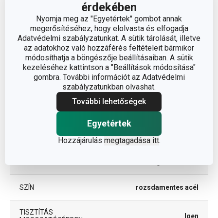
A TERMÉK HOSSZA (CM)
15
érdekében
Nyomja meg az "Egyetértek" gombot annak
megerősítéséhez, hogy elolvasta és elfogadja
Egyéb paraméterek
Adatvédelmi szabályzatunkat. A sütik tárolását, illetve
az adatokhoz való hozzáférés feltételeit bármikor
módosíthatja a böngészője beállításaiban. A sütik
ANYAG
rozsdamentes acél
kezeléséhez kattintson a "Beállítások módosítása"
gombra. További információt az Adatvédelmi
szabályzatunkban olvashat.
tea és kávé
BESOROLÁS
fogyasztás
További lehetőségek
Egyetértek
TERMÉKCSALÁD
PRESTO
Hozzájárulás
megtagadása itt
.
kávékészítés
TÍPUS
segédeszközei
SZÍN
rozsdamentes acél
TISZTÍTÁS
Igen