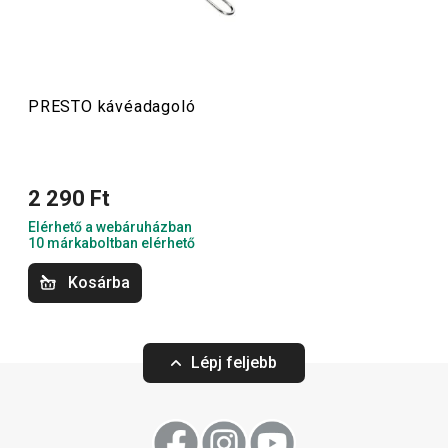
más konyhai felszerelést találsz. A PRESTO konyhai
eszközök megkönnyítik a munkát a tapasztalt és a kezdő
szakácsoknak is.
PRESTO kávéadagoló
Konyhai eszközök
2 290 Ft
Főzés
Elérhető a webáruházban
10 márkaboltban elérhető
Italok
Kosárba
Háztartás
Lépj feljebb
Szeletelés