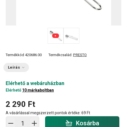
Termékkód
420686.00
Termékcsalád:
PRESTO
Leírás
Elérhető a webáruházban
Elérhető
10 márkaboltban
2 290 Ft
A vásárlással megszerzett pontok értéke:
69 Ft
Kosárba - mennyiség
Kosárba