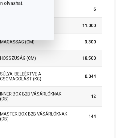
n olvashat.
DARAB / KÉSZLET
6
SZÉLESSÉG (CM)
11.000
MAGASSÁG (CM)
3.300
HOSSZÚSÁG (CM)
18.500
SÚLYA, BELEÉRTVE A
0.044
CSOMAGOLÁST (KG)
INNER BOX B2B VÁSÁRLÓKNAK
12
(DB)
MASTER BOX B2B VÁSÁRLÓKNAK
144
(DB)