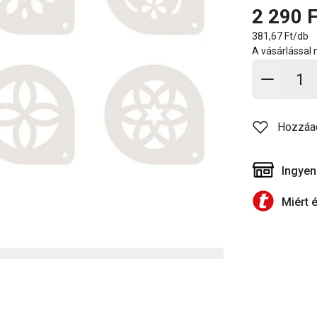
2 290 F
381,67 Ft/db
A vásárlással
Kosárb
Hozzáa
Ingyen
Miért 