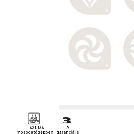
Tisztítás
A
mosogatógépben
garanciális