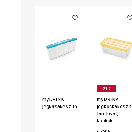
-21 %
myDRINK
myDRINK
jégkásakészítő
jégkockakészít
tárolóval,
kockák
6 760 Ft