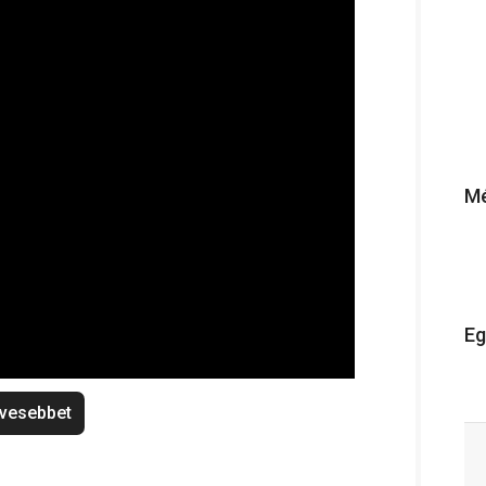
Mé
Eg
vesebbet