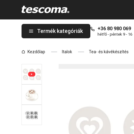
A myDRINK cappuccino díszítősablonok, 6 db oldalon tartózkod
+36 80 980 069
Termék kategóriák
hétfő - péntek 9 - 16
Kezdőlap
Italok
Tea- és kávékészítés