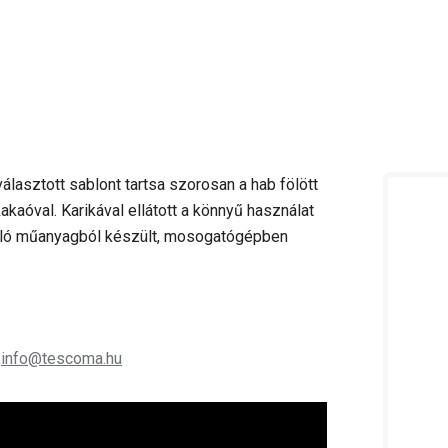
álasztott sablont tartsa szorosan a hab fölött
akaóval. Karikával ellátott a könnyű használat
álló műanyagból készült, mosogatógépben
;
info@tescoma.hu