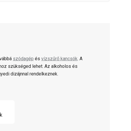
ovábbá
szódagép
és
vízszűrő kancsók
. A
hoz szükséged lehet. Az alkoholos és
yedi dizájnnal rendelkeznek.
k