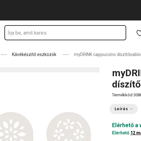
ik
Ugrás a fő tartalomhoz
Ugrás a navigációhoz
Ugrás a kereséshez
Kávékészítő eszközök
myDRINK cappuccino díszítősablo
myDRI
díszít
Termékkód
308
Leírás
Elérhető a
Elérhető
12 m