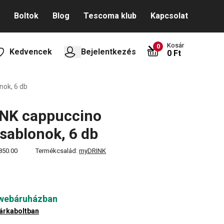
Boltok
Blog
Tescoma klub
Kapcsolat
Kosár
0
Kedvencek
Bejelentkezés
0 Ft
nok, 6 db
NK cappuccino
ősablonok, 6 db
850.00
Termékcsalád:
myDRINK
 webáruházban
árkaboltban