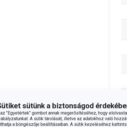
Sütiket sütünk a biztonságod érdekébe
z "Egyetértek" gombot annak megerősítéséhez, hogy elolvasta
bályzatunkat. A sütik tárolását, illetve az adatokhoz való hozzáf
C
hatja a böngészője beállításaiban. A sütik kezeléséhez kattints