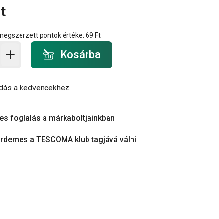
t
 megszerzett pontok értéke:
69 Ft
a - mennyiség
Kosárba
dás a kedvencekhez
es foglalás a márkaboltjainkban
érdemes a TESCOMA klub tagjává válni