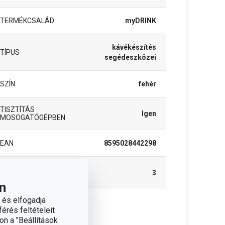
TERMÉKCSALÁD
myDRINK
kávékészítés
TÍPUS
segédeszközei
SZÍN
fehér
TISZTÍTÁS
Igen
MOSOGATÓGÉPBEN
EAN
8595028442298
A GARANCIÁLIS
3
IDŐSZAK (ÉVEKBEN)
n
 és elfogadja
érés feltételeit
somag
on a "Beállítások