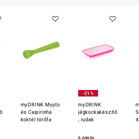
-21 %
myDRINK Mojito
myDRINK
m
ő
és Caipirinha
jégkockakészítő
S
koktél törőfa
, rudak
4
5 100 Ft