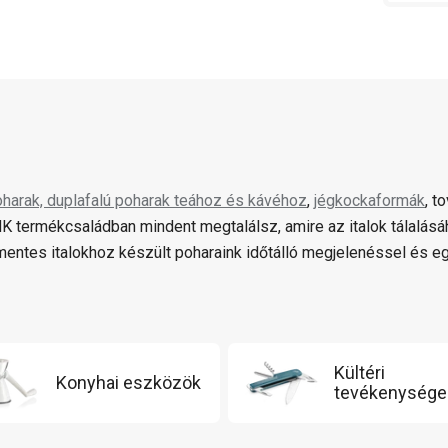
harak, duplafalú poharak teához és kávéhoz
,
jégkockaformák
, t
 termékcsaládban mindent megtalálsz, amire az italok tálalásá
mentes italokhoz készült poharaink időtálló megjelenéssel és eg
Kültéri
Konyhai eszközök
tevékenysége