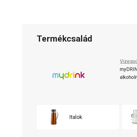
Termékcsalád
Vizespo
myDRINK
alkohol
Italok