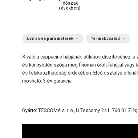
időszak
(években)
Leírás és paraméterek
Termékcsalád
Kiváló a cappucino habjának stílusos díszítéséhez, a v
és könnyedén szórja meg finoman őrölt fahéjjal vagy k
és felakaszthatóság érdekében. Első osztályú ellen
mosható. 3 év garancia.
Gyártó: TESCOMA s. r. o., U Tescomy 241, 760 01 Zlín