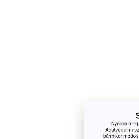
Nyomja meg a
Adatvédelmi sza
bármikor módosít