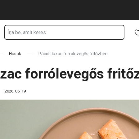
Ugrás a fő tartalomhoz
Ugrás a navigációhoz
Ugrás a kereséshez
Húsok
Pácolt lazac forrólevegős fritőzben
azac forrólevegős fritő
2026. 05. 19.