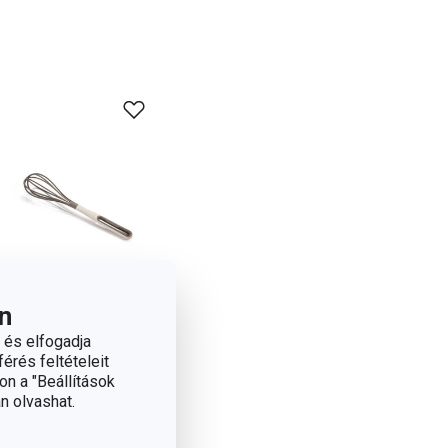
n
 és elfogadja
érés feltételeit
on a "Beállítások
SILICON PRIME
n olvashat.
habverő