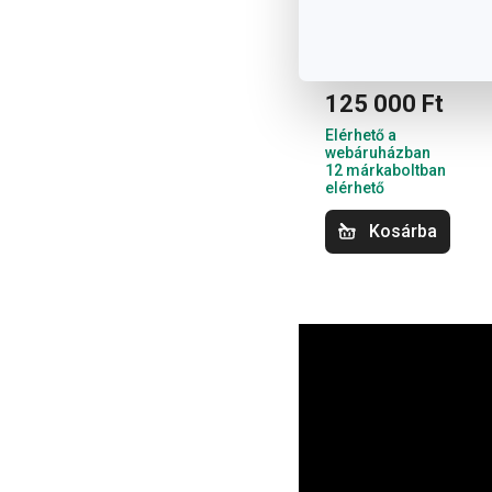
airfryer
125 000 Ft
Elérhető a
webáruházban
12 márkaboltban
elérhető
Kosárba