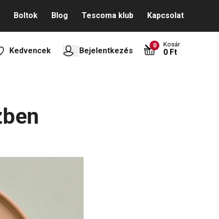
Boltok
Blog
Tescoma klub
Kapcsolat
Kosár
0
Kedvencek
Bejelentkezés
0 Ft
zben