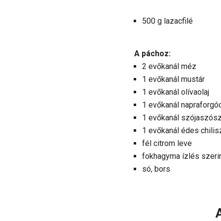
500 g lazacfilé
A páchoz:
2 evőkanál méz
1 evőkanál mustár
1 evőkanál olívaolaj
1 evőkanál napraforgóo
1 evőkanál szójaszós
1 evőkanál édes chili
fél citrom leve
fokhagyma ízlés szeri
só, bors