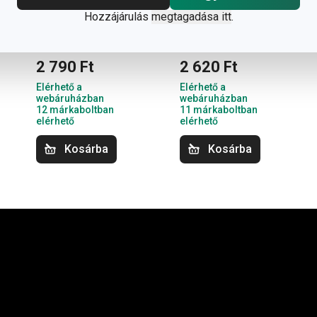
forrólevegős
Hozzájárulás
megtagadása itt
.
sütőhöz
23 x 23 cm, 50 db
2 790 Ft
2 620 Ft
Elérhető a
Elérhető a
webáruházban
webáruházban
12 márkaboltban
11 márkaboltban
elérhető
elérhető
Kosárba
Kosárba