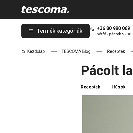
A Pácolt lazac forrólevegős fritőzben oldalon tartózkodik
+36 80 980 069
Termék kategóriák
hétfő - péntek 9 - 16
Kezdőlap
TESCOMA Blog
Receptek
Pácolt l
Receptek
Húsok