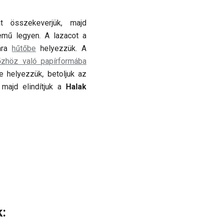
t összekeverjük, majd
emű legyen. A lazacot a
ára
hűtőbe
helyezzük. A
tőzhöz való papírformába
e helyezzük, betoljuk az
t, majd elindítjuk a
Halak
: