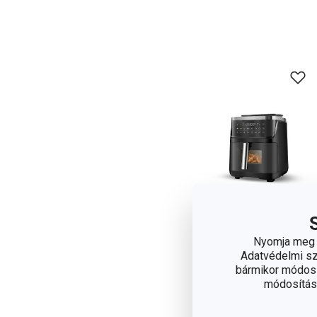
Nyomja meg a
Újdonság
Adatvédelmi sza
Ingyen szállítás
bármikor módosít
PRESIDENT
módosítása
gőzfunkciós