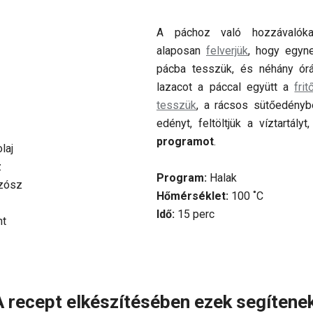
A páchoz való hozzávalóka
alaposan
felverjük
, hogy egyn
pácba tesszük, és néhány ór
lazacot a páccal együtt a
fri
tesszük
, a rácsos sütőedényb
edényt, feltöltjük a víztartály
programot
.
laj
z
Program:
Halak
szósz
Hőmérséklet:
100 ˚C
Idő:
15 perc
nt
A recept elkészítésében ezek segítenek