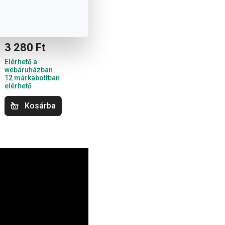
3 280 Ft
Elérhető a
webáruházban
12 márkaboltban
elérhető
Kosárba