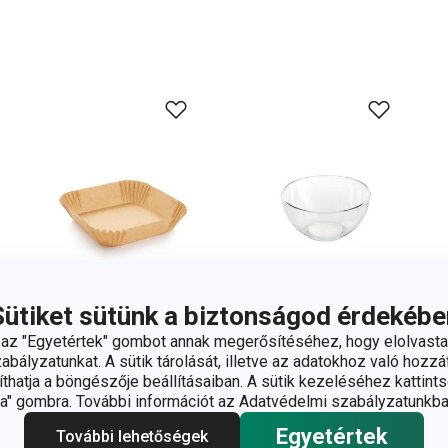
Sütiket sütünk a biztonságod érdekébe
z "Egyetértek" gombot annak megerősítéséhez, hogy elolvasta
bályzatunkat. A sütik tárolását, illetve az adatokhoz való hozzáf
hatja a böngészője beállításaiban. A sütik kezeléséhez kattints
DELÍCIA
GIRO üvegtál
" gombra. További információt az Adatvédelmi szabályzatunkba
négyszögletes
ø 16 cm
Egyetértek
papírtányér
További lehetőségek