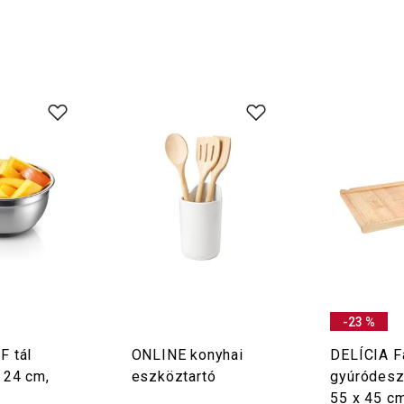
-23 %
F tál
ONLINE konyhai
DELÍCIA F
 24 cm,
eszköztartó
gyúródesz
55 x 45 c