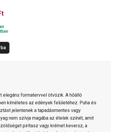
Ft
an
tban
rba
elegáns formatervvel ötvözik. A hőálló
ben kíméletes az edények felületéhez. Puha és
ztást jelentenek a tapadásmentes vagy
yag nem szívja magába az ételek színét, amit
, zöldséget pirítasz vagy krémet keversz, a