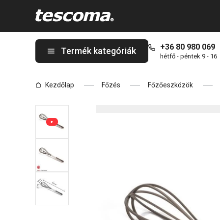
A SILICON PRIME habverő oldalon tartózkodik
+36 80 980 069
Termék kategóriák
hétfő - péntek 9 - 16
Kezdőlap
Főzés
Főzőeszközök