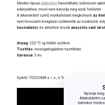
Minden típusú
edényhez
használható, különösen ajánl
edényekhez, mivel nem karcolja meg azok felületét.
A lekerekített szélű munkafelület megkönnyíti
az éte
nyél hosszanti kivágásai csökkentik az eszközök súly
használatot
, és lehetővé teszik
akasztón való táro
Anyag:
220 °C-ig hőálló szilikon
Tisztítás:
mosogatógépben tisztítható
Garancia:
3 év
Gyártó: TESCOMA s. r. o., U Tescomy 241, 760 01 Zlín
Nyomja meg a
Adatvédelmi sza
bármikor módosít