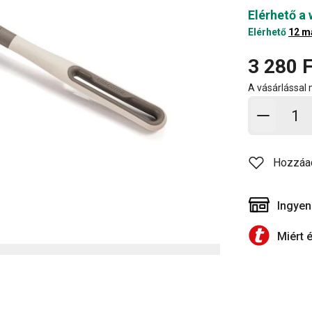
Elérhető a
Elérhető
12 m
3 280 F
A vásárlással
Kosárb
Hozzáa
Ingyen
Miért 