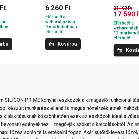
Ft
6 260 Ft
23 100 Ft
17 590 
Elérhető a
ban
webáruházban
Elérhető a
tban
9 márkaboltban
webáruházb
elérhető
12 márkabol
elérhető
árba
Kosárba
Kosá
n SILICON PRIME konyhai eszközök a kimagasló funkcionalitást 
nból készült munkarész ellenáll a magas hőmérsékletnek, miköz
s kialakításuknak köszönhetően ezek az eszközök ideális válas
 bevonatú edényekhez – megóvják azokat a karcolásoktól. Az an
napi főzés során te is értékelni fogsz. Akár sütőtöklevest főzöl