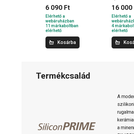
6 090 Ft
16 000 
Elérhető a
Elérhető a
webáruházban
webáruház
11 márkaboltban
4 márkabol
elérhető
elérhető
Kosárba
Kos
Termékcsalád
A moder
sziliko
rugalma
kerámia
a minen