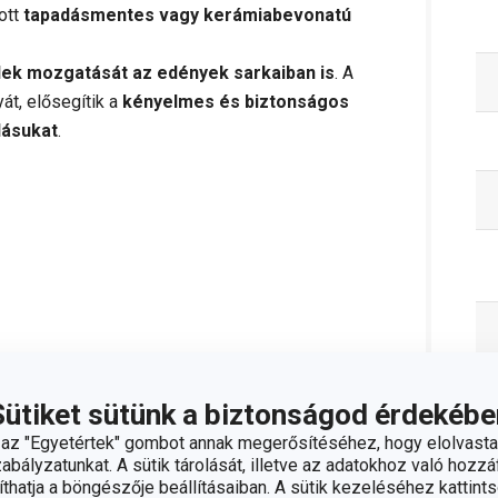
ott
tapadásmentes vagy kerámiabevonatú
lek mozgatását az edények sarkaiban is
. A
át, elősegítik a
kényelmes és biztonságos
lásukat
.
;
info@tescoma.hu
Sütiket sütünk a biztonságod érdekébe
z "Egyetértek" gombot annak megerősítéséhez, hogy elolvasta
bályzatunkat. A sütik tárolását, illetve az adatokhoz való hozzáf
C
hatja a böngészője beállításaiban. A sütik kezeléséhez kattints