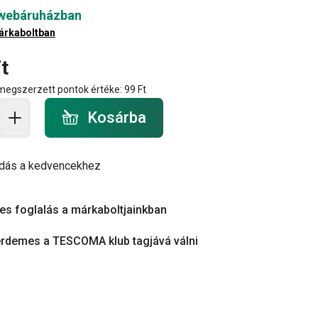
 webáruházban
árkaboltban
t
 megszerzett pontok értéke:
99 Ft
a - mennyiség
Kosárba
dás a kedvencekhez
es foglalás a márkaboltjainkban
érdemes a TESCOMA klub tagjává válni