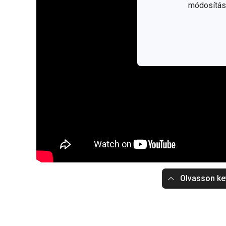
módosítása
Olvasson ke