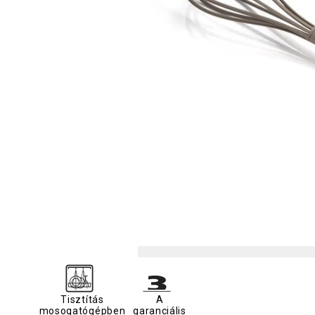
Tisztítás
A
mosogatógépben
garanciális