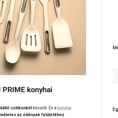
Mé
N PRIME konyhai
őálló szilikonból
készült. Ez a
konyhai
Eg
íméletes az edények felületéhez
.