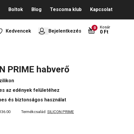
Boltok
Blog
Tescoma klub
Kapcsolat
Kosár
0
Kedvencek
Bejelentkezés
0 Ft
ON PRIME habverő
zilikon
es az edények felületéhez
es és biztonságos használat
136.00
Termékcsalád:
SILICON PRIME