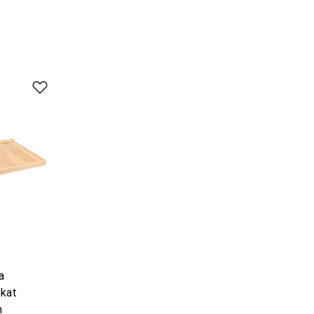
a
kat
m