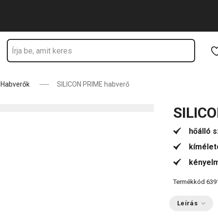
Ugrás a fő tartalomhoz
Ugrás a navigációhoz
Ugrás a kereséshez
Habverők
SILICON PRIME habverő
SILIC
hőálló s
kímélet
kényelm
Termékkód
639
Leírás