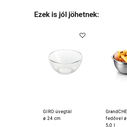
Ezek is jól jöhetnek:
GIRO üvegtál
GrandCHE
ø 24 cm
fedővel ø
5,0 l