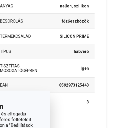
ANYAG
nejlon, szilikon
BESOROLÁS
főzőeszközök
TERMÉKCSALÁD
SILICON PRIME
TÍPUS
habverő
TISZTÍTÁS
Igen
MOSOGATÓGÉPBEN
EAN
8592973125443
A GARANCIÁLIS IDŐSZAK
3
(ÉVEKBEN)
n
 és elfogadja
érés feltételeit
somag
on a "Beállítások