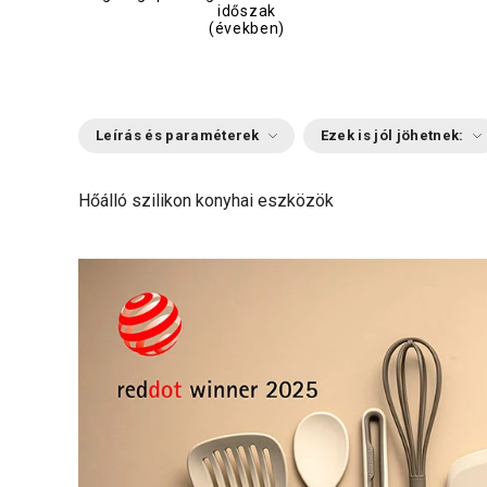
időszak
(években)
Leírás és paraméterek
Ezek is jól jöhetnek:
Hőálló szilikon konyhai eszközök