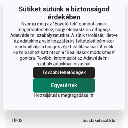
Sütiket sütünk a biztonságod
TÉRFOGAT (L)
1.5
érdekében
Nyomja meg az "Egyetértek" gombot annak
ÁTMÉRŐ (CM)
18
megerősítéséhez, hogy elolvasta és elfogadja
Adatvédelmi szabályzatunkat. A sütik tárolását, illetve
az adatokhoz való hozzáférés feltételeit bármikor
módosíthatja a böngészője beállításaiban. A sütik
Egyéb paraméterek
kezeléséhez kattintson a "Beállítások módosítása"
gombra. További információt az Adatvédelmi
szabályzatunkban olvashat.
műanyag, rozsdamentes
ANYAG
acél
További lehetőségek
tészta előkészítése és
Egyetértek
BESOROLÁS
feldolgozása
Hozzájárulás
megtagadása itt
.
TERMÉKCSALÁD
GrandCHEF
TÍPUS
tésztakelesztő tál