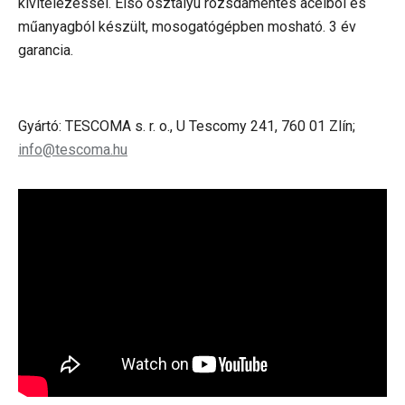
kivitelezéssel. Első osztályú rozsdamentes acélból és
műanyagból készült, mosogatógépben mosható. 3 év
garancia.
Gyártó: TESCOMA s. r. o., U Tescomy 241, 760 01 Zlín;
info@tescoma.hu