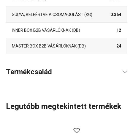
SÚLYA, BELEÉRTVE A CSOMAGOLÁST (KG)
0.364
INNER BOX B2B VÁSÁRLÓKNAK (DB)
12
MASTER BOX B2B VÁSÁRLÓKNAK (DB)
24
Termékcsalád
Legutóbb megtekintett termékek
A GrandCHEF
konyhai eszközök
és
elektromos
készülékek
széles választéka tökéletesen illeszkedik