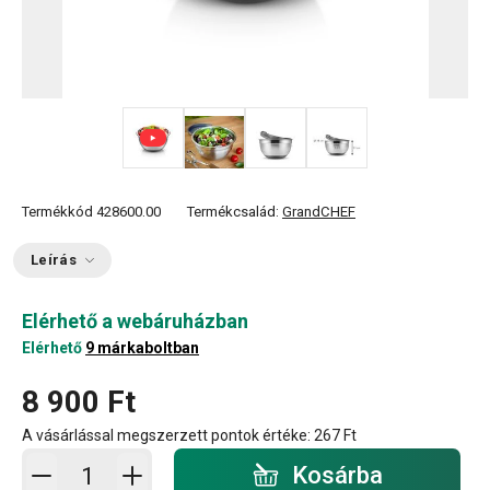
+ 1
Termékkód
428600.00
Termékcsalád:
GrandCHEF
Leírás
Elérhető a webáruházban
Elérhető
9 márkaboltban
8 900 Ft
A vásárlással megszerzett pontok értéke:
267 Ft
Kosárba - mennyiség
Kosárba