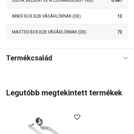
SÚLYA, BELEÉRTVE A CSOMAGOLÁST (KG)
0.081
INNER BOX B2B VÁSÁRLÓKNAK (DB)
12
MASTER BOX B2B VÁSÁRLÓKNAK (DB)
72
Termékcsalád
Legutóbb megtekintett termékek
A rendkívül sok tagot számláló PRESTO termékcsaládba
olyan alapvető, praktikus
konyhai eszközök
tartoznak,
amelyeket minőségi anyagokból készítünk és mégis
megfizethetők. A PRESTO eszközök közt
hámozókat
,