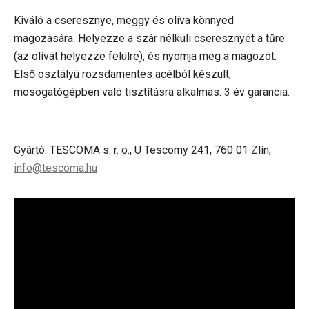
Kiváló a cseresznye, meggy és olíva könnyed
magozására. Helyezze a szár nélküli cseresznyét a tűre
(az olívát helyezze felülre), és nyomja meg a magozót.
Első osztályú rozsdamentes acélból készült,
mosogatógépben való tisztításra alkalmas. 3 év garancia.
Gyártó: TESCOMA s. r. o., U Tescomy 241, 760 01 Zlín;
info@tescoma.hu