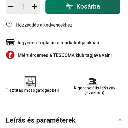
Kosárba - mennyiség
Kosárba
Hozzáadás a kedvencekhez
Ingyenes foglalás a márkaboltjainkban
Miért érdemes a TESCOMA klub tagjává válni
A garanciális időszak
Tisztítás mosogatógépben
(években)
Leírás és paraméterek