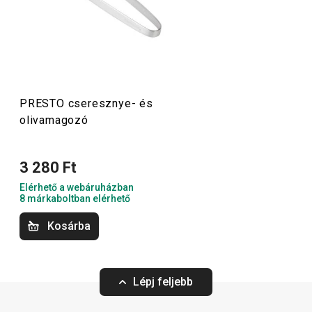
palacknyitókat
,
merőkanalakat
,
szűrőket
,
késeket
és sok
más konyhai felszerelést találsz. A PRESTO konyhai
eszközök megkönnyítik a munkát a tapasztalt és a kezdő
szakácsoknak is.
PRESTO cseresznye- és
olivamagozó
Konyhai eszközök
3 280 Ft
Italok
Elérhető a webáruházban
8 márkaboltban elérhető
Főzés
Kosárba
Háztartás
Lépj feljebb
Tálalás