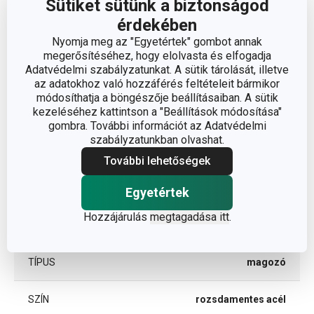
Sütiket sütünk a biztonságod
Méretek
érdekében
Nyomja meg az "Egyetértek" gombot annak
A TERMÉK HOSSZA (CM)
16
megerősítéséhez, hogy elolvasta és elfogadja
Adatvédelmi szabályzatunkat. A sütik tárolását, illetve
az adatokhoz való hozzáférés feltételeit bármikor
Egyéb paraméterek
módosíthatja a böngészője beállításaiban. A sütik
kezeléséhez kattintson a "Beállítások módosítása"
gombra. További információt az Adatvédelmi
ANYAG
rozsdamentes acél
szabályzatunkban olvashat.
További lehetőségek
gyümölcs- és zöldség
BESOROLÁS
feldolgozás
Egyetértek
Hozzájárulás
megtagadása itt
.
TERMÉKCSALÁD
PRESTO
TÍPUS
magozó
SZÍN
rozsdamentes acél