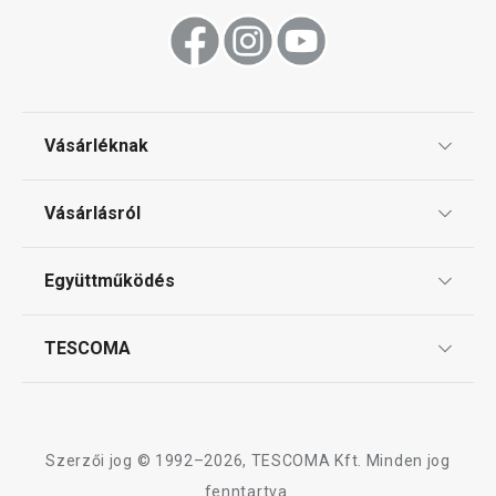
Szeletelés
Sütés
Vásárléknak
Ajándékutalványok
Mosogatás és takarítás
Vásárlásról
Tescoma klub
ÁSZF
Együttműködés
Gyakori kérdések
Szállítási díjak és fizetési módok
Affiliate program
TESCOMA
Reklamáció és termékvisszaküldés
Karrier
TESCOMA garancia és szerviz
Rólunk
Design
Szerzői jog © 1992–2026, TESCOMA Kft. Minden jog
Minőség
fenntartva.