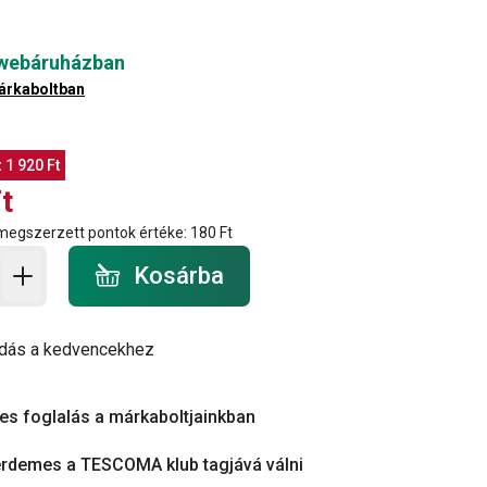
 webáruházban
árkaboltban
z
1 920 Ft
t
 megszerzett pontok értéke:
180 Ft
a - mennyiség
Kosárba
dás a kedvencekhez
es foglalás a márkaboltjainkban
érdemes a TESCOMA klub tagjává válni