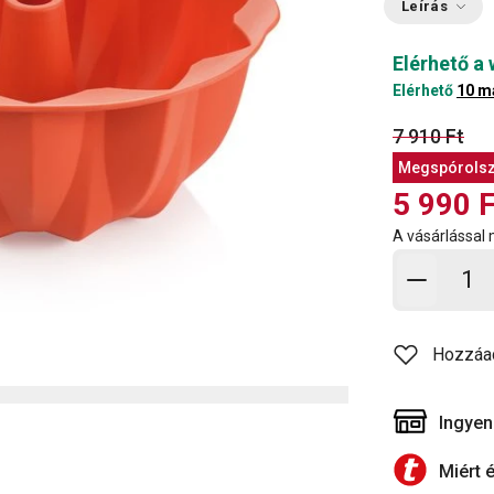
Leírás
Elérhető a
Elérhető
10 m
7 910 Ft
Megspórols
5 990 F
A vásárlással
Kosárb
Hozzáa
Ingyen
Miért 