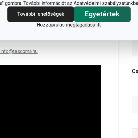
n is használható, mosogatógépben tisztítható
" gombra. További információt az Adatvédelmi szabályzatunkba
Egyetértek
További lehetőségek
Hozzájárulás
megtagadása itt
.
;
info@tescoma.hu
C