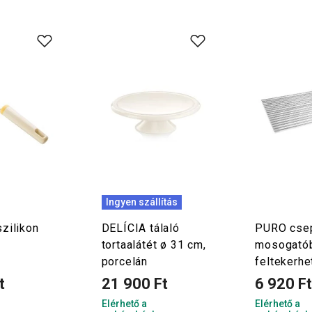
Ingyen szállítás
zilikon
DELÍCIA tálaló
PURO cse
tortaalátét ø 31 cm,
mosogató
porcelán
feltekerhe
t
21 900 Ft
6 920 F
Elérhető a
Elérhető a