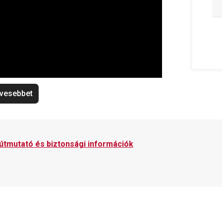
vesebbet
 útmutató és biztonsági információk