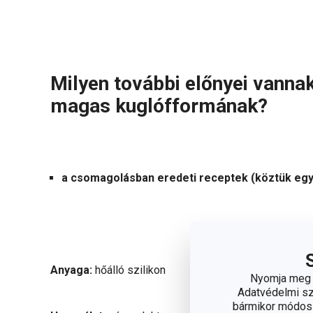
Milyen további előnyei vanna
magas kuglófformának?
a csomagolásban eredeti receptek (köztük egy
Anyaga:
hőálló szilikon
Nyomja meg a
Adatvédelmi sza
bármikor módosít