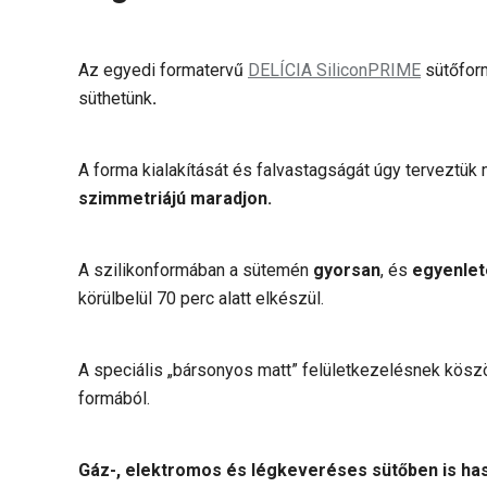
Az egyedi formatervű
DELÍCIA SiliconPRIME
sütőform
süthetünk
.
A forma kialakítását és falvastagságát úgy terveztük
szimmetriájú maradjon.
A szilikonformában a sütemén
gyorsan
, és
egyenlete
körülbelül 70 perc alatt elkészül.
A speciális „bársonyos matt” felületkezelésnek kösz
formából.
Gáz-, elektromos és légkeveréses sütőben is has