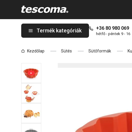
A DELÍCIA SiliconPRIME magas kuglófforma ø 24 cm, rozetta ol
+36 80 980 069
Termék kategóriák
hétfő - péntek 9 - 16
Kezdőlap
Sütés
Sütőformák
Ku