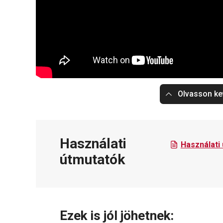
Olvasson ke
Használati
Használati
útmutatók
Ezek is jól jöhetnek: