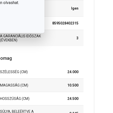
n olvashat.
TISZTÍTÁS
Igen
MOSOGATÓGÉPBEN
EAN
8595028402315
A GARANCIÁLIS IDŐSZAK
3
(ÉVEKBEN)
somag
SZÉLESSÉG (CM)
24.000
MAGASSÁG (CM)
10.500
HOSSZÚSÁG (CM)
24.500
SÚLYA, BELEÉRTVE A