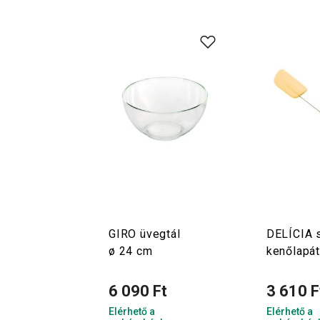
GIRO üvegtál
DELÍCIA s
ø 24 cm
kenőlapát
6 090 Ft
3 610 F
Elérhető a
Elérhető a