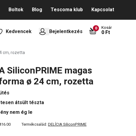
Boltok
Blog
Tescoma klub
Kapcsolat
Kosár
0
Kedvencek
Bejelentkezés
0 Ft
4 cm, rozetta
A SiliconPRIME magas
forma ø 24 cm, rozetta
ütés
tesen átsült tészta
ény nem ég le
416.00
Termékcsalád:
DELÍCIA SiliconPRIME