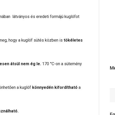
ában látványos és eredeti formájú kuglófot
 meg, hogy a kuglóf sütés közben is
tökéletes
sen átsül nem ég le.
170 °C-on a sütemény
Mé
önhetően a kuglóf
könnyedén kifordítható
a
ználható.
Eg