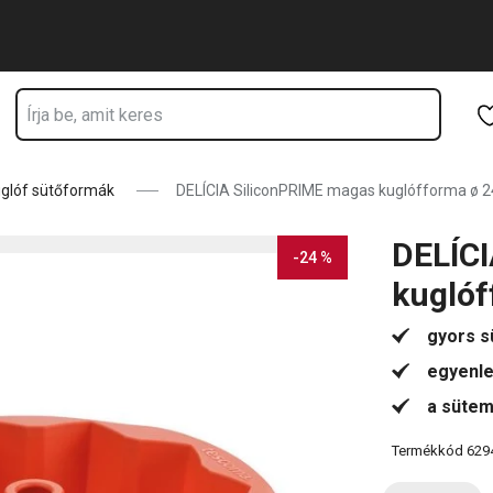
dalon tartózkodik
Ugrás a fő tartalomhoz
Ugrás a navigációhoz
Ugrás a kereséshez
glóf sütőformák
DELÍCIA SiliconPRIME magas kuglófforma ø 2
DELÍCI
-24 %
kuglóf
gyors s
egyenle
a sütem
Termékkód
629