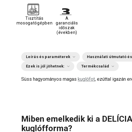
Tisztítás
A
mosogatógépben
garanciális
időszak
(években)
Leírás és paraméterek
Használati útmutató és
Ezek is jól jöhetnek:
Termékcsalád
Süss hagyományos magas
kuglófot
, ezúttal igazán e
Miben emelkedik ki a DELÍCI
kuglófforma?