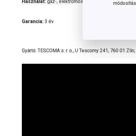
Használat:
gáz-, elektromos és légkeveréses sütőbe
módosítása
Garancia:
3 év
Gyártó: TESCOMA s. r. o., U Tescomy 241, 760 01 Zlín