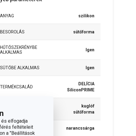
ANYAG
szilikon
BESOROLÁS
sütőforma
HŰTŐSZEKRÉNYBE
Igen
ALKALMAS
SÜTŐBE ALKALMAS
Igen
DELÍCIA
TERMÉKCSALÁD
SiliconPRIME
kuglóf
TÍPUS
n
sütőforma
 és elfogadja
érés feltételeit
SZÍN
narancssárga
on a "Beállítások