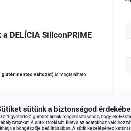
k a DELÍCIA SiliconPRIME
 gluténmentes változat)
is megtalálható
Sütiket sütünk a biztonságod érdekébe
z "Egyetértek" gombot annak megerősítéséhez, hogy elolvasta
bályzatunkat. A sütik tárolását, illetve az adatokhoz való hozzáf
hatja a böngészője beállításaiban. A sütik kezeléséhez kattints