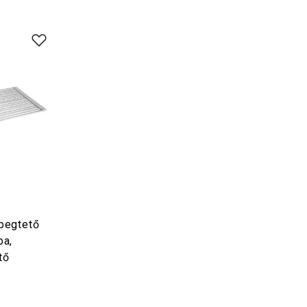
pegtető
ba,
tő
t