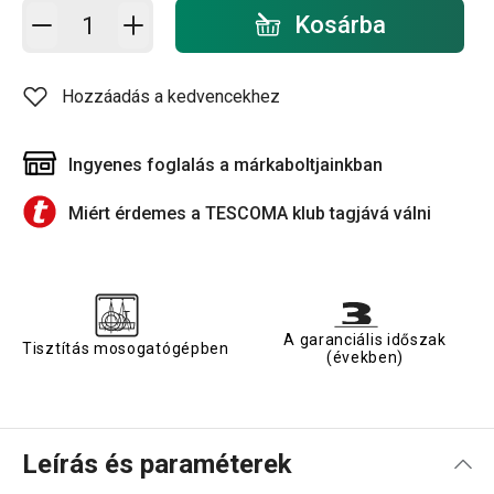
Kosárba - mennyiség
Kosárba
Hozzáadás a kedvencekhez
Ingyenes foglalás a márkaboltjainkban
Miért érdemes a TESCOMA klub tagjává válni
A garanciális időszak
Tisztítás mosogatógépben
(években)
Leírás és paraméterek