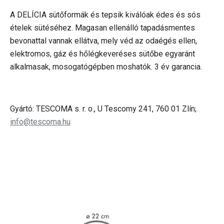
A DELÍCIA sütőformák és tepsik kiválóak édes és sós
ételek sütéséhez. Magasan ellenálló tapadásmentes
bevonattal vannak ellátva, mely véd az odaégés ellen,
elektromos, gáz és hőlégkeveréses sütőbe egyaránt
alkalmasak, mosogatógépben moshatók. 3 év garancia.
Gyártó: TESCOMA s. r. o., U Tescomy 241, 760 01 Zlín;
info@tescoma.hu