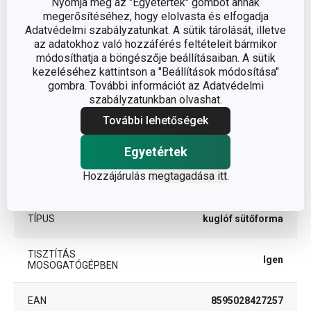
Nyomja meg az "Egyetértek" gombot annak
acél, tapadásmentes
megerősítéséhez, hogy elolvasta és elfogadja
ANYAG
felület
Adatvédelmi szabályzatunkat. A sütik tárolását, illetve
az adatokhoz való hozzáférés feltételeit bármikor
módosíthatja a böngészője beállításaiban. A sütik
BESOROLÁS
sütőforma
kezeléséhez kattintson a "Beállítások módosítása"
gombra. További információt az Adatvédelmi
MIKROHULLÁMÚ SÜTŐBE
szabályzatunkban olvashat.
Nem
ALKALMAS
További lehetőségek
SÜTŐBE ALKALMAS
Igen
Egyetértek
Hozzájárulás
megtagadása itt
.
TERMÉKCSALÁD
DELÍCIA
TÍPUS
kuglóf sütőforma
TISZTÍTÁS
Igen
MOSOGATÓGÉPBEN
EAN
8595028427257