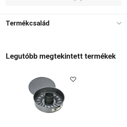
Termékcsalád
Legutóbb megtekintett termékek
Konyhai eszközök, amelyek minden nap megkönnyítik a
munkád? A DELÍCIA termékcsaládban minden sütni
szerető számára tartogatunk valamit: különböző méretű
tepsik, mindenféle alakú, méretű és anyagú
sütőformák
.
Tortaformák
,
kuglófsütő
és
kenyérsütő formák
, valamint
számos praktikus
sütési kellék
. Profik számára
cukrászeszközök
széles választékát kínáljuk, míg a
kezdőknek olyan okos megoldásokat alkottunk,