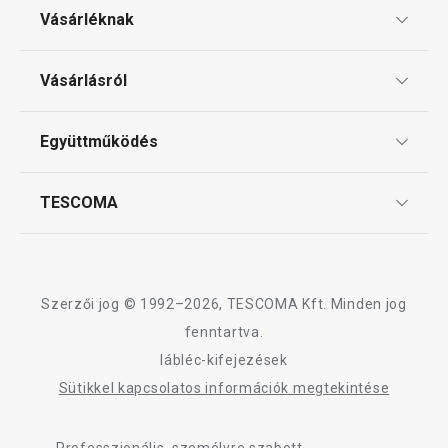
Vásárléknak
Háztartási gépek
Ajándékutalványok
Vásárlásról
Tescoma klub
Háztartás
ÁSZF
Együttműködés
Gyakori kérdések
Szállítási díjak és fizetési módok
Affiliate program
TESCOMA
Reklamáció és termékvisszaküldés
Karrier
TESCOMA garancia és szerviz
Rólunk
Design
Szerzői jog © 1992–2026, TESCOMA Kft. Minden jog
Minőség
fenntartva.
lábléc-kifejezések
Blog
Újdonság
-22 %
Sütikkel kapcsolatos információk megtekintése
Kapcsolat
DELÍCIA készlet félig mártott
DELÍCIA pizzaol