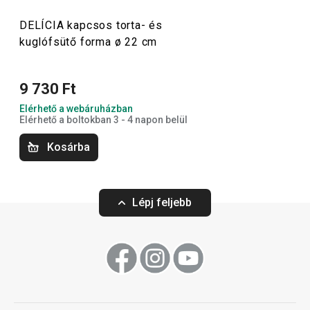
amelyekkel a sütés gyerekjáték lesz. Fedezd fel DELÍCIA
termékcsalád a folyamatosan bővülő kínálatát, és válaszd
DELÍCIA kapcsos torta- és
kuglófsütő forma ø 22 cm
ki a számodra legmegfelelőbb segédeszközöket! Ne
felejts el kipróbálni néhány
új receptet a blogunkról
!
9 730 Ft
Elérhető a webáruházban
Sütés
Elérhető a boltokban 3 - 4 napon belül
Kosárba
Szeletelés
Lépj feljebb
Konyhai eszközök
Tálalás
Főzés