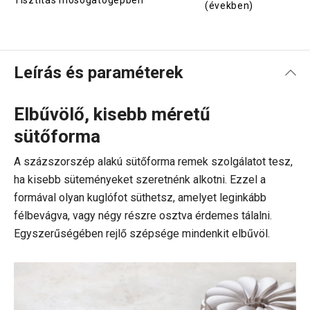
Tisztítás mosogatógépben
(években)
Leírás és paraméterek
Elbűvölő, kisebb méretű
sütőforma
A százszorszép alakú sütőforma remek szolgálatot tesz,
ha kisebb süteményeket szeretnénk alkotni. Ezzel a
formával olyan kuglófot süthetsz, amelyet leginkább
félbevágva, vagy négy részre osztva érdemes tálalni.
Egyszerűségében rejlő szépsége mindenkit elbűvöl.