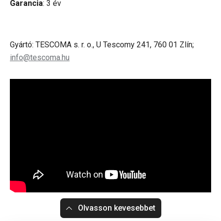
Garancia
: 3 év
Gyártó: TESCOMA s. r. o., U Tescomy 241, 760 01 Zlín;
info@tescoma.hu
Olvasson kevesebbet