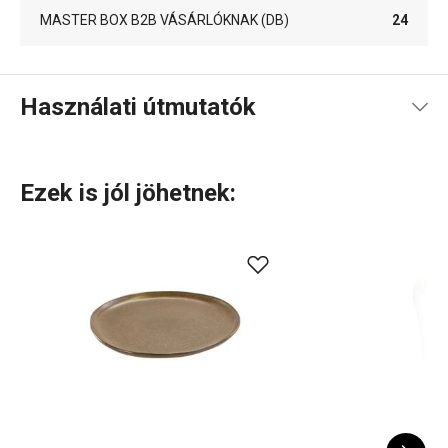
MASTER BOX B2B VÁSÁRLÓKNAK (DB)
24
Használati útmutatók
Kézikönyv recepttel
Ezek is jól jöhetnek:
Használati útmutató és biztonsági információk