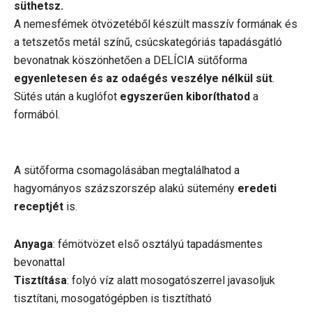
süthetsz.
A nemesfémek ötvözetéből készült masszív formának és
a tetszetős metál színű, csúcskategóriás tapadásgátló
bevonatnak köszönhetően a DELÍCIA sütőforma
egyenletesen és az odaégés veszélye nélkül süt
.
Sütés után a kuglófot
egyszerűen kiboríthatod
a
formából.
A sütőforma csomagolásában megtalálhatod a
hagyományos százszorszép alakú sütemény
eredeti
receptjét
is.
Anyaga
: fémötvözet első osztályú tapadásmentes
bevonattal
Tisztítása
: folyó víz alatt mosogatószerrel javasoljuk
tisztítani, mosogatógépben is tisztítható