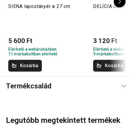
SIENA lapostányér ø 27 cm
DELÍCIA cukortar
5 600 Ft
3 120 Ft
Elérhető a webáruházban
Elérhető a webáruh
11 márkaboltban elérhető
9 márkaboltban elér
Kosárba
Kosárba
Termékcsalád
Legutóbb megtekintett termékek