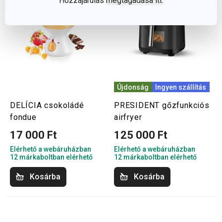
Hozzájárulás
megtagadása itt
.
Újdonság
Ingyen szállítás
DELÍCIA csokoládé
PRESIDENT gőzfunkciós
fondue
airfryer
17 000 Ft
125 000 Ft
Elérhető a webáruházban
Elérhető a webáruházban
12 márkaboltban elérhető
12 márkaboltban elérhető
Kosárba
Kosárba