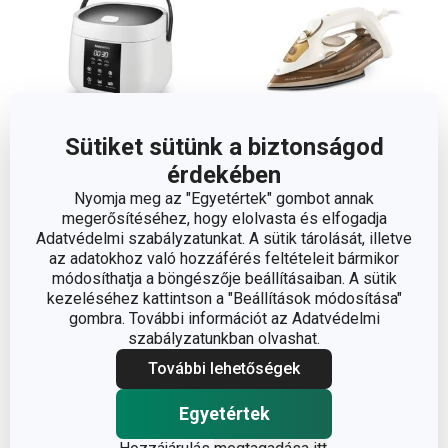
Sütiket sütünk a biztonságod
Újdonság
Ingyen szállítás
Ingyen szállítás
érdekében
Nyomja meg az "Egyetértek" gombot annak
GrandCHEF digitális
FANCY HOME gőzölős
megerősítéséhez, hogy elolvasta és elfogadja
rizsfőző
vasaló
Adatvédelmi szabályzatunkat. A sütik tárolását, illetve
42 000 Ft
25 500 Ft
az adatokhoz való hozzáférés feltételeit bármikor
módosíthatja a böngészője beállításaiban. A sütik
Elérhető a webáruházban
Elérhető a webáruházban
kezeléséhez kattintson a "Beállítások módosítása"
12 márkaboltban elérhető
12 márkaboltban elérhető
gombra. További információt az Adatvédelmi
szabályzatunkban olvashat.
Kosárba
Kosárba
További lehetőségek
Egyetértek