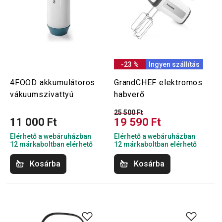
-23 %
Ingyen szállítás
4FOOD akkumulátoros
GrandCHEF elektromos
vákuumszivattyú
habverő
25 500 Ft
11 000 Ft
19 590 Ft
Elérhető a webáruházban
Elérhető a webáruházban
12 márkaboltban elérhető
12 márkaboltban elérhető
Kosárba
Kosárba