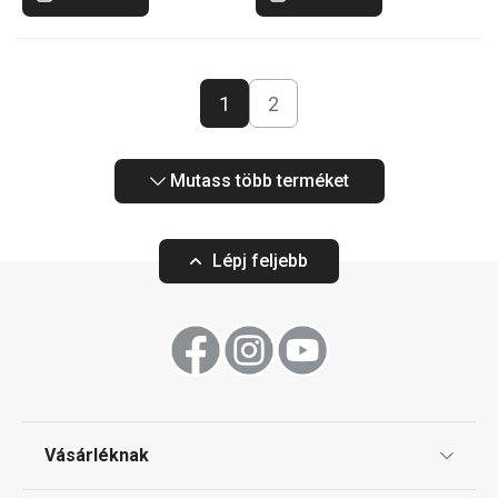
1
2
Mutass több terméket
Lépj feljebb
Vásárléknak