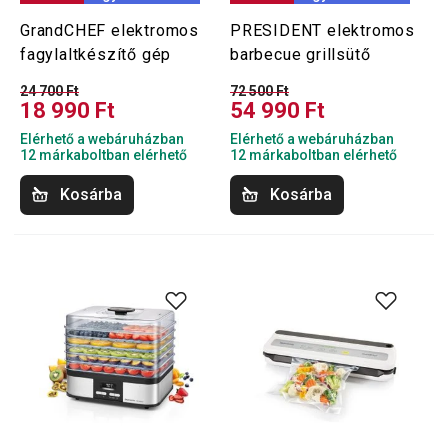
GrandCHEF elektromos
PRESIDENT elektromos
fagylaltkészítő gép
barbecue grillsütő
24 700 Ft
72 500 Ft
18 990 Ft
54 990 Ft
Elérhető a webáruházban
Elérhető a webáruházban
12 márkaboltban elérhető
12 márkaboltban elérhető
Kosárba
Kosárba