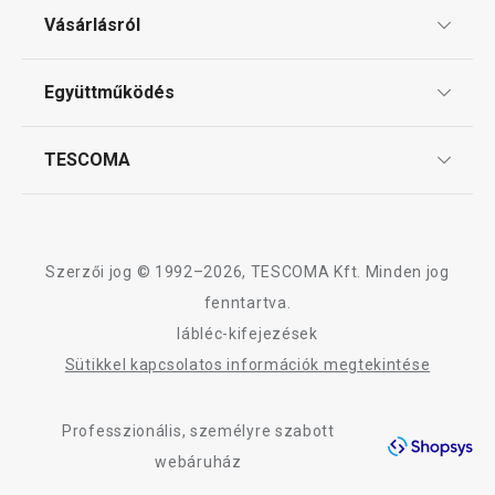
Ajándékutalványok
Vásárlásról
Tescoma klub
ÁSZF
Együttműködés
Gyakori kérdések
Szállítási díjak és fizetési módok
Affiliate program
TESCOMA
Reklamáció és termékvisszaküldés
Karrier
TESCOMA garancia és szerviz
Rólunk
Design
Szerzői jog © 1992–2026, TESCOMA Kft. Minden jog
Minőség
fenntartva.
lábléc-kifejezések
Blog
Sütikkel kapcsolatos információk megtekintése
Kapcsolat
Professzionális, személyre szabott
Adatkezelési Tájékoztató
webáruház
Akadálymentességi nyilatkozat