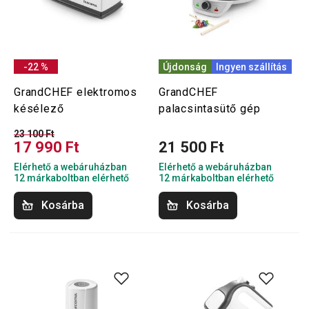
-22 %
Újdonság
Ingyen szállítás
GrandCHEF elektromos
GrandCHEF
késélező
palacsintasütő gép
23 100 Ft
17 990 Ft
21 500 Ft
Elérhető a webáruházban
Elérhető a webáruházban
12 márkaboltban elérhető
12 márkaboltban elérhető
Kosárba
Kosárba