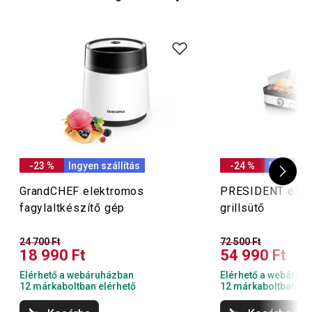
-23 %
Ingyen szállítás
-24 %
Ingyen sz
GrandCHEF elektromos
PRESIDENT elek
fagylaltkészítő gép
grillsütő
24 700 Ft
72 500 Ft
18 990 Ft
54 990 Ft
Elérhető a webáruházban
Elérhető a webáruh
12 márkaboltban elérhető
12 márkaboltban el