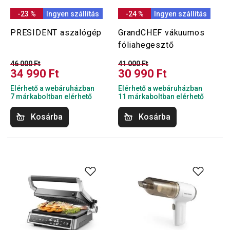
-23 %
Ingyen szállítás
-24 %
Ingyen szállítás
PRESIDENT aszalógép
GrandCHEF vákuumos
fóliahegesztő
46 000 Ft
41 000 Ft
34 990 Ft
30 990 Ft
Elérhető a webáruházban
Elérhető a webáruházban
7 márkaboltban elérhető
11 márkaboltban elérhető
Kosárba
Kosárba