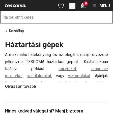
A Háztartási gépek oldalon tartózkodik
0
Ugrás a fő tartalomhoz
Ugrás a navigációhoz
Ugrás a kereséshez
MENÜ
Kezdőlap
Háztartási gépek
a
A maximális hatékonyság és az elegáns dizájn ötvözete
jellemzi a TESCOMA háztartási gépeit. Kínálatunkban
találsz például
mixereket
,
smoothie
mixereket,
ventilátorokat
, vagy
vízforralókat
. Ajánljuk
figyelmedbe az
élelmiszerszárítónkat
,
kontakt grillünket
,
Olvasson tovább
szendvicssütőnket
, vagy
kenyérpirítónkat
.
Tedd te is egyszerűbbé mindennapjaid az elsőosztályú
Nincs kedved válogatni? Menj biztosra
cseh márkájú háztartási gépek segítségével.