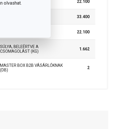
SZÉLESSÉG (CM)
22.100
n olvashat.
MAGASSÁG (CM)
33.400
HOSSZÚSÁG (CM)
22.100
SÚLYA, BELEÉRTVE A
1.662
CSOMAGOLÁST (KG)
MASTER BOX B2B VÁSÁRLÓKNAK
2
(DB)