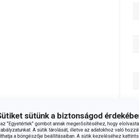
Sütiket sütünk a biztonságod érdekébe
C
z "Egyetértek" gombot annak megerősítéséhez, hogy elolvasta
bályzatunkat. A sütik tárolását, illetve az adatokhoz való hozzáf
hatja a böngészője beállításaiban. A sütik kezeléséhez kattints