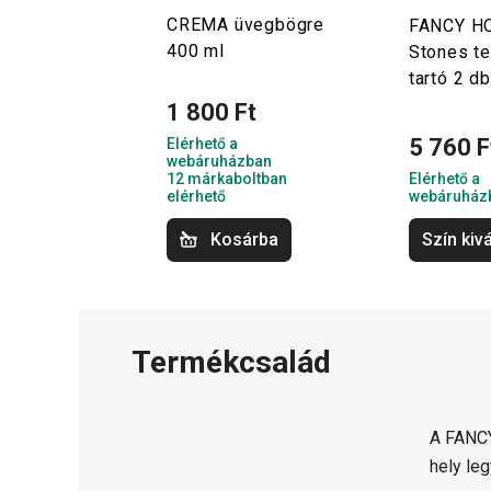
CREMA üvegbögre
FANCY H
400 ml
Stones t
tartó 2 db
1 800 Ft
5 760 F
Elérhető a
webáruházban
12 márkaboltban
Elérhető a
elérhető
webáruház
Kosárba
Szín kiv
Termékcsalád
A FANCY
hely le