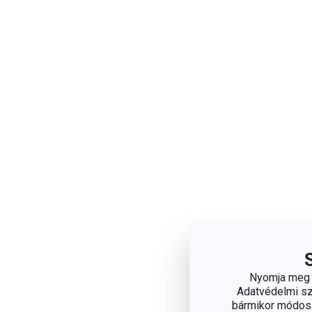
Nyomja meg a
Adatvédelmi sza
bármikor módosít