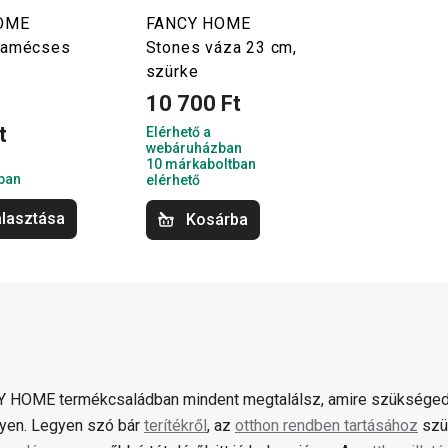
OME
FANCY HOME
eamécses
Stones váza 23 cm,
szürke
10 700 Ft
t
Elérhető a
webáruházban
10 márkaboltban
ban
elérhető
álasztása
Kosárba
 HOME termékcsaládban mindent megtalálsz, amire szükséged
gyen. Legyen szó bár
terítékről
, az
otthon rendben tartásához
szü