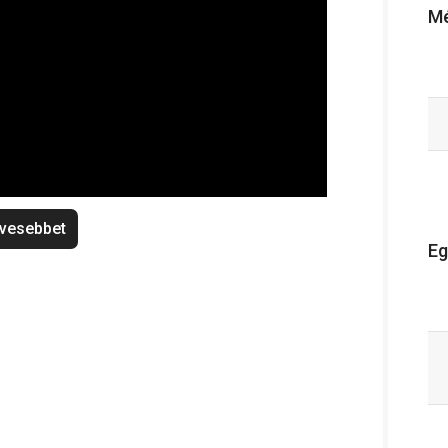
Mé
vesebbet
Eg