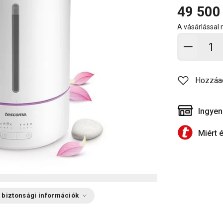
49 500
A vásárlással
Kosárb
Hozzáa
Ingyen
Miért 
 biztonsági információk