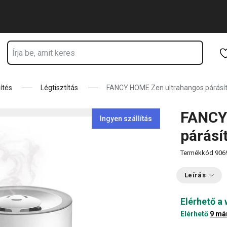
ik
Ugrás a fő tartalomhoz
Ugrás a navigációhoz
Ugrás a kereséshez
sítés
Légtisztítás
FANCY HOME Zen ultrahangos párásító
FANCY
Ingyen szállítás
párásít
Termékkód
906
Leírás
Elérhető a
Elérhető
9 má