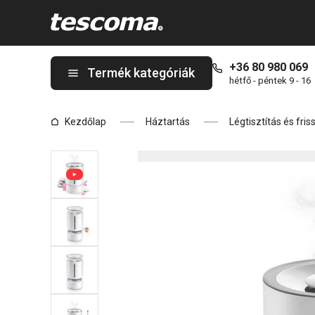
A FANCY HOME Zen ultrahangos párásító 4,6 l oldalon tartózkod
+36 80 980 069
Termék kategóriák
hétfő - péntek 9 - 16
Kezdőlap
Háztartás
Légtisztítás és fris