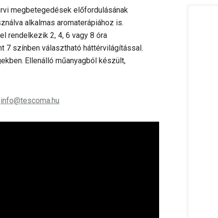
szervi megbetegedések előfordulásának
asználva alkalmas aromaterápiához is.
el rendelkezik 2, 4, 6 vagy 8 óra
7 színben választható háttérvilágítással.
gekben.
Ellenálló műanyagból készült,
;
info@tescoma.hu