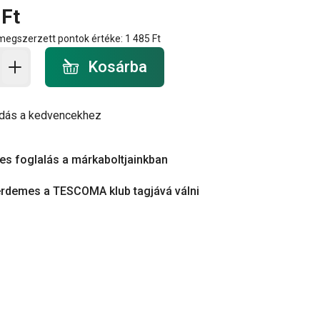
 Ft
 megszerzett pontok értéke:
1 485 Ft
a - mennyiség
Kosárba
dás a kedvencekhez
es foglalás a márkaboltjainkban
érdemes a TESCOMA klub tagjává válni