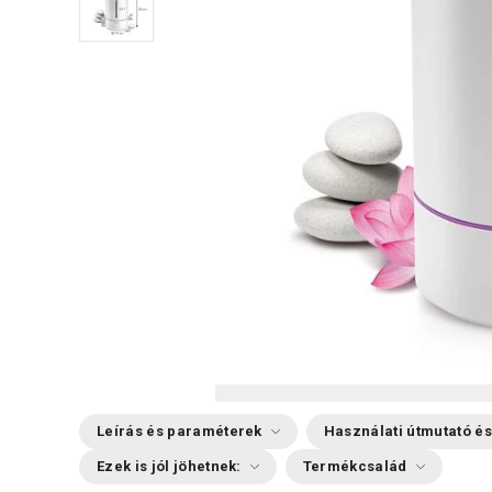
Leírás és paraméterek
Használati útmutató és
Ezek is jól jöhetnek:
Termékcsalád