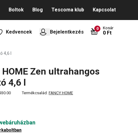
Boltok
Blog
Tescoma klub
Kapcsolat
Kosár
0
Kedvencek
Bejelentkezés
0 Ft
 4,6 l
 HOME Zen ultrahangos
ó 4,6 l
930.00
Termékcsalád:
FANCY HOME
 webáruházban
rkaboltban