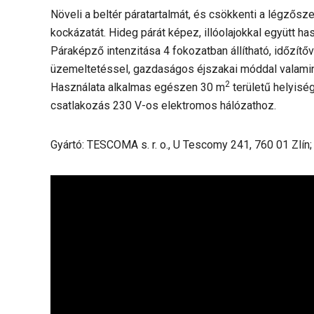
Növeli a beltér páratartalmát, és csökkenti a légző
kockázatát. Hideg párát képez, illóolajokkal együtt h
Páraképző intenzitása 4 fokozatban állítható, időzítőv
üzemeltetéssel, gazdaságos éjszakai móddal valamint 
2
Használata alkalmas egészen 30 m
területű helyisé
csatlakozás 230 V-os elektromos hálózathoz.
Gyártó: TESCOMA s. r. o., U Tescomy 241, 760 01 Zlín