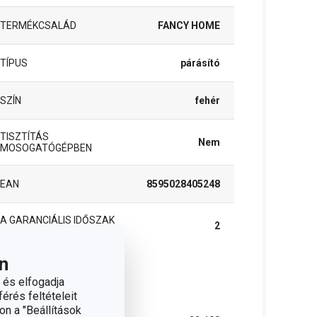
TERMÉKCSALÁD
FANCY HOME
TÍPUS
párásító
SZÍN
fehér
TISZTÍTÁS
Nem
MOSOGATÓGÉPBEN
EAN
8595028405248
A GARANCIÁLIS IDŐSZAK
2
(ÉVEKBEN)
n
somag
 és elfogadja
érés feltételeit
on a "Beállítások