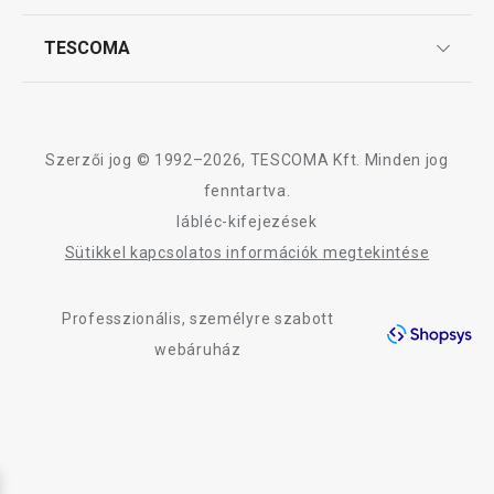
Szállítási díjak és fizetési módok
Affiliate program
TESCOMA
Reklamáció és termékvisszaküldés
Karrier
TESCOMA garancia és szerviz
Rólunk
Design
Szerzői jog © 1992–2026, TESCOMA Kft. Minden jog
Minőség
fenntartva.
lábléc-kifejezések
Blog
Sütikkel kapcsolatos információk megtekintése
Kapcsolat
Professzionális, személyre szabott
Adatkezelési Tájékoztató
webáruház
Akadálymentességi nyilatkozat