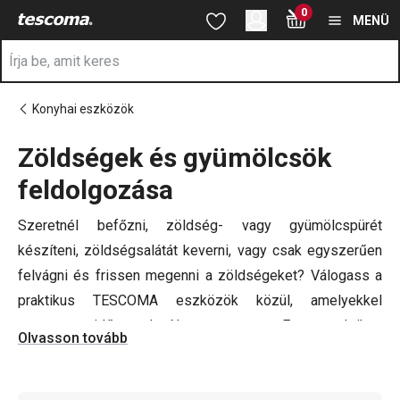
A Gyümölcs- és zöldségfeldolgozás oldalon tartózkodik
0
Ugrás a fő tartalomhoz
Ugrás a navigációhoz
Ugrás a kereséshez
MENÜ
Konyhai eszközök
Zöldségek és gyümölcsök
a
feldolgozása
Szeretnél befőzni, zöldség- vagy gyümölcspürét
készíteni, zöldségsalátát keverni, vagy csak egyszerűen
felvágni és frissen megenni a zöldségeket? Válogass a
praktikus TESCOMA eszközök közül, amelyekkel
rengeteg időt takaríthatsz meg. Egy praktikus
Olvasson tovább
zöldségaprító
, hámozó,
gyümölcs- vagy zöldségfacsaró
,
diótörő
soha nem hagy cserben a konyhában. Ezekkel az