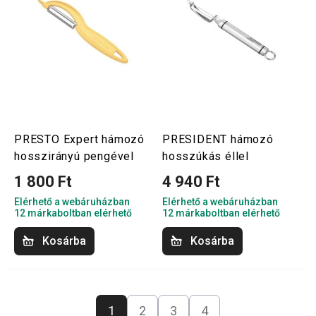
PRESTO Expert hámozó
PRESIDENT hámozó
hosszirányú pengével
hosszúkás éllel
1 800 Ft
4 940 Ft
Elérhető a webáruházban
Elérhető a webáruházban
12 márkaboltban elérhető
12 márkaboltban elérhető
Kosárba
Kosárba
1
2
3
4