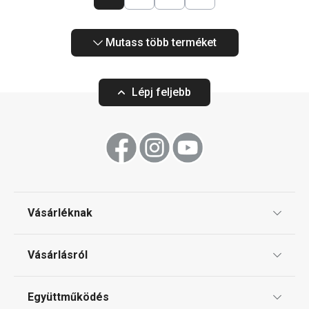
Mutass több terméket
Lépj feljebb
Vásárléknak
Ajándékutalványok
Vásárlásról
Tescoma klub
ÁSZF
Együttműködés
Gyakori kérdések