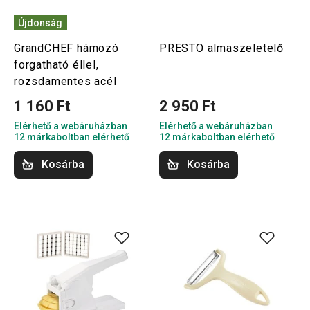
Újdonság
GrandCHEF hámozó
PRESTO almaszeletelő
forgatható éllel,
rozsdamentes acél
1 160 Ft
2 950 Ft
Elérhető a webáruházban
Elérhető a webáruházban
12 márkaboltban elérhető
12 márkaboltban elérhető
Kosárba
Kosárba