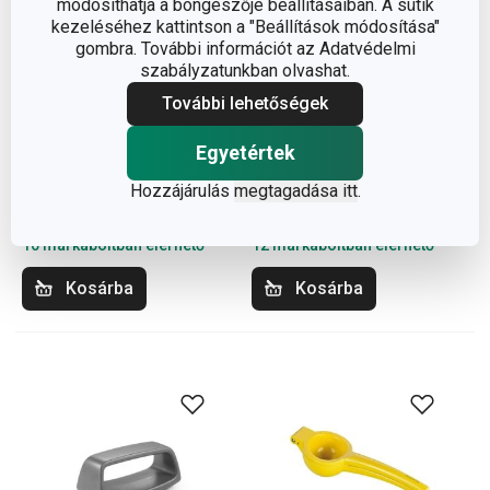
módosíthatja a böngészője beállításaiban. A sütik
kezeléséhez kattintson a "Beállítások módosítása"
gombra. További információt az Adatvédelmi
szabályzatunkban olvashat.
További lehetőségek
GrandCHEF hámozó
GrandCHEF hagymafogó
Egyetértek
oldalsó pengével
Hozzájárulás
megtagadása itt
.
2 950 Ft
1 500 Ft
Elérhető a webáruházban
Elérhető a webáruházban
10 márkaboltban elérhető
12 márkaboltban elérhető
Kosárba
Kosárba