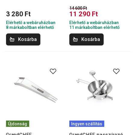
14 600 Ft
3 280 Ft
11 290 Ft
Elérhető a webáruházban
Elérhető a webáruházban
8 márkaboltban elérhető
11 márkaboltban elérhető
Kosárba
Kosárba
Újdonság
Ingyen szállítás
GrandCHEF
GrandCHEF passzírozó