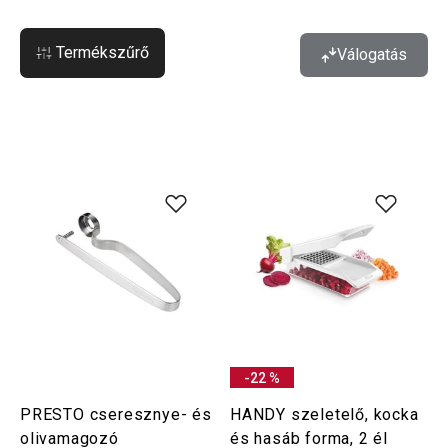
Termékszűrő
Válogatás
-22 %
PRESTO cseresznye- és
HANDY szeletelő, kocka
olivamagozó
és hasáb forma, 2 él