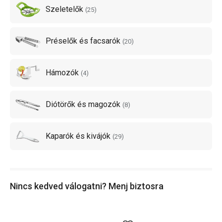
eszközökkel valóban villámgyorsan készítheted elő a
Szeletelők
(
25
)
zöldségeket és gyümölcsöket!
Préselők és facsarók
(
20
)
Hámozók
(
4
)
Diótörők és magozók
(
8
)
Kaparók és kivájók
(
29
)
Nincs kedved válogatni? Menj biztosra