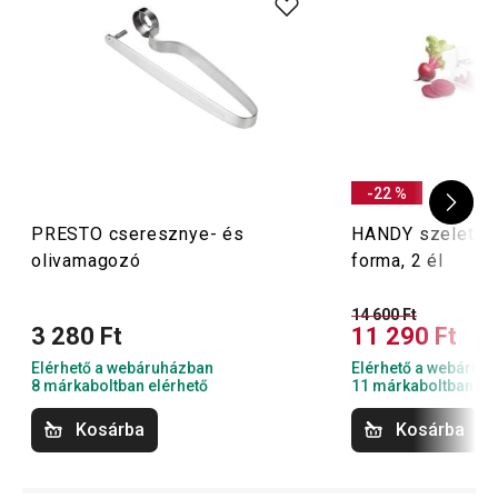
-22 %
PRESTO cseresznye- és
HANDY szeletelő
olivamagozó
forma, 2 él
14 600 Ft
3 280 Ft
11 290 Ft
Elérhető a webáruházban
Elérhető a webáruh
8 márkaboltban elérhető
11 márkaboltban el
Kosárba
Kosárba