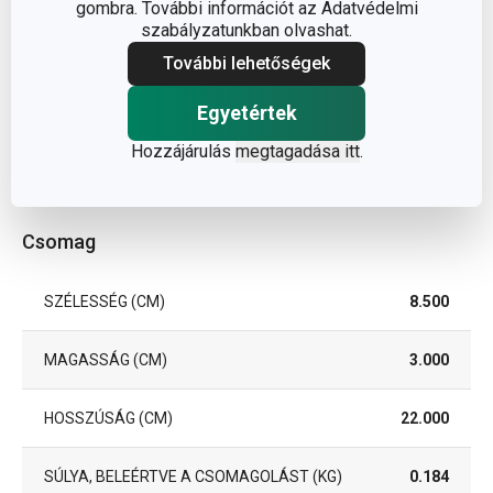
gombra. További információt az Adatvédelmi
TISZTÍTÁS
Igen
szabályzatunkban olvashat.
MOSOGATÓGÉPBEN
További lehetőségek
EAN
8595028425284
Egyetértek
A GARANCIÁLIS IDŐSZAK
Hozzájárulás
megtagadása itt
.
3
(ÉVEKBEN)
Csomag
SZÉLESSÉG (CM)
8.500
MAGASSÁG (CM)
3.000
HOSSZÚSÁG (CM)
22.000
SÚLYA, BELEÉRTVE A CSOMAGOLÁST (KG)
0.184