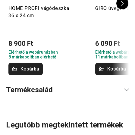
HOME PROFI vágódeszka
GIRO üvegtál ø 
36 x 24 cm
8 900 Ft
6 090 Ft
Elérhető a webáruházban
Elérhető a webáruh
8 márkaboltban elérhető
11 márkaboltban el
Kosárba
Kosárba
Termékcsalád
Legutóbb megtekintett termékek