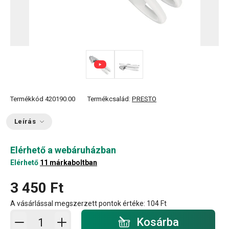
Termékkód
420190.00
Termékcsalád:
PRESTO
Leírás
Elérhető a webáruházban
Elérhető
11 márkaboltban
3 450 Ft
A vásárlással megszerzett pontok értéke:
104 Ft
Kosárba - mennyiség
Kosárba