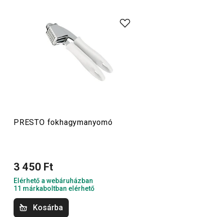
A rendkívül sok tagot számláló PRESTO termékcsaládba
olyan alapvető, praktikus
konyhai eszközök
tartoznak,
amelyeket minőségi anyagokból készítünk és mégis
megfizethetők. A PRESTO eszközök közt
hámozókat
,
palacknyitókat
,
merőkanalakat
,
szűrőket
,
késeket
és sok
más konyhai felszerelést találsz. A PRESTO konyhai
eszközök megkönnyítik a munkát a tapasztalt és a kezdő
szakácsoknak is.
PRESTO fokhagymanyomó
Konyhai eszközök
3 450 Ft
Főzés
Elérhető a webáruházban
11 márkaboltban elérhető
Italok
Kosárba