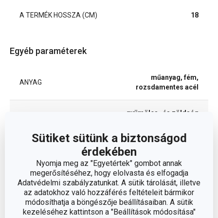
A TERMÉK HOSSZA (CM)
18
Egyéb paraméterek
műanyag, fém,
ANYAG
rozsdamentes acél
gyümölcs- és zöldség
BESOROLÁS
feldolgozás
Sütiket sütünk a biztonságod
TERMÉKCSALÁD
PRESTO
érdekében
Nyomja meg az "Egyetértek" gombot annak
megerősítéséhez, hogy elolvasta és elfogadja
TÍPUS
prés
Adatvédelmi szabályzatunkat. A sütik tárolását, illetve
az adatokhoz való hozzáférés feltételeit bármikor
SZÍN
fehér
módosíthatja a böngészője beállításaiban. A sütik
kezeléséhez kattintson a "Beállítások módosítása"