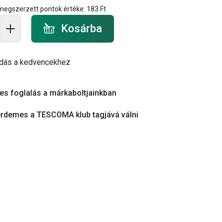
 megszerzett pontok értéke:
183 Ft
a - mennyiség
Kosárba
dás a kedvencekhez
es foglalás a márkaboltjainkban
érdemes a TESCOMA klub tagjává válni