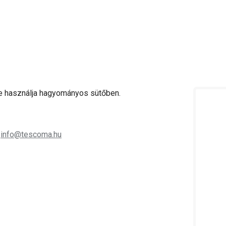
Ne használja hagyományos sütőben.
;
info@tescoma.hu