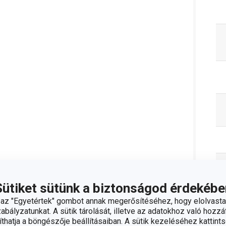
Sütiket sütünk a biztonságod érdekébe
z "Egyetértek" gombot annak megerősítéséhez, hogy elolvasta
bályzatunkat. A sütik tárolását, illetve az adatokhoz való hozzáf
hatja a böngészője beállításaiban. A sütik kezeléséhez kattints