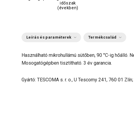
időszak
(években)
Leírás és paraméterek
Termékcsalád
Használható mikrohullámú sütőben, 90 °C-ig hőálló. 
Mosogatógépben tisztítható. 3 év garancia.
Gyártó: TESCOMA s. r. o., U Tescomy 241, 760 01 Zlín