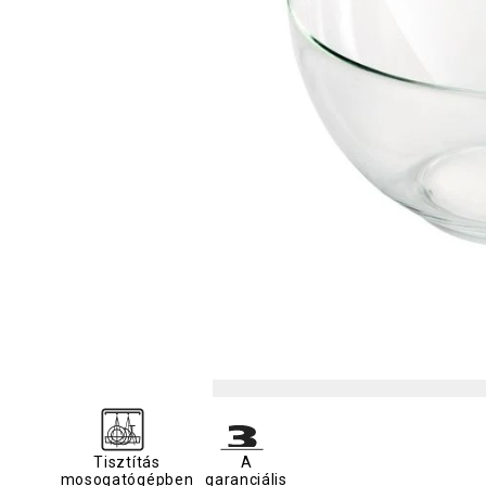
Tisztítás
A
mosogatógépben
garanciális