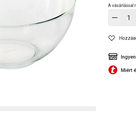
A vásárlással
Kosárb
Hozzáa
Ingyen
Miért 