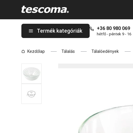
A GIRO üvegtál ø 24 cm oldalon tartózkodik
+36 80 980 069
Termék kategóriák
hétfő - péntek 9 - 16
Kezdőlap
Tálalás
Tálalóedények