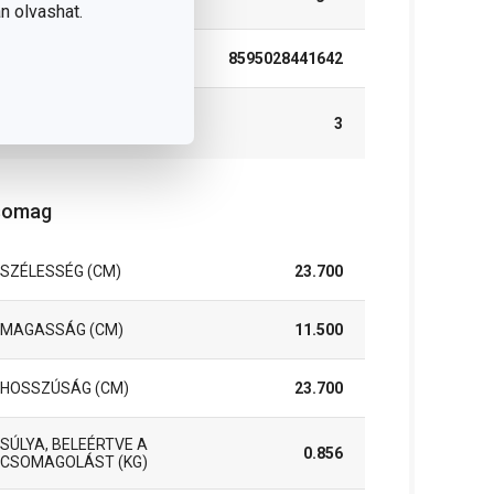
MOSOGATÓGÉPBEN
n olvashat.
EAN
8595028441642
A GARANCIÁLIS IDŐSZAK
3
(ÉVEKBEN)
somag
SZÉLESSÉG (CM)
23.700
MAGASSÁG (CM)
11.500
HOSSZÚSÁG (CM)
23.700
SÚLYA, BELEÉRTVE A
0.856
CSOMAGOLÁST (KG)