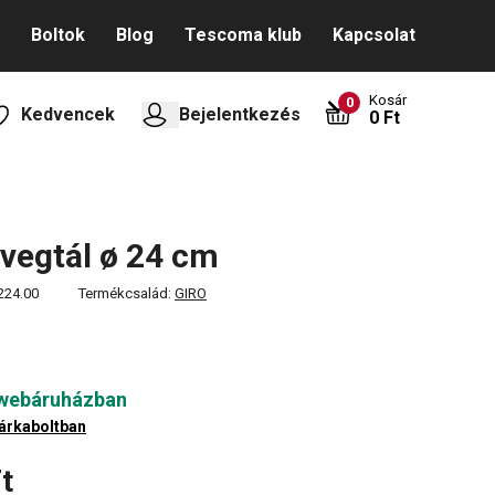
Boltok
Blog
Tescoma klub
Kapcsolat
Kosár
0
Kedvencek
Bejelentkezés
0 Ft
vegtál ø 24 cm
224.00
Termékcsalád:
GIRO
 webáruházban
árkaboltban
t