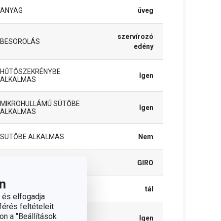
ANYAG
üveg
szervírozó
BESOROLÁS
edény
HŰTŐSZEKRÉNYBE
Igen
ALKALMAS
MIKROHULLÁMÚ SÜTŐBE
Igen
ALKALMAS
SÜTŐBE ALKALMAS
Nem
TERMÉKCSALÁD
GIRO
n
TÍPUS
tál
 és elfogadja
érés feltételeit
TISZTÍTÁS
on a "Beállítások
Igen