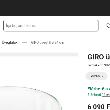
Ugrás a fő tartalomhoz
Ugrás a navigációhoz
Ugrás a kereséshez
Üvegtálak
GIRO üvegtál ø 24 cm
GIRO ü
Termékkód
389
Leírás
Elérhető a
Elérhető
11 m
6 090 F