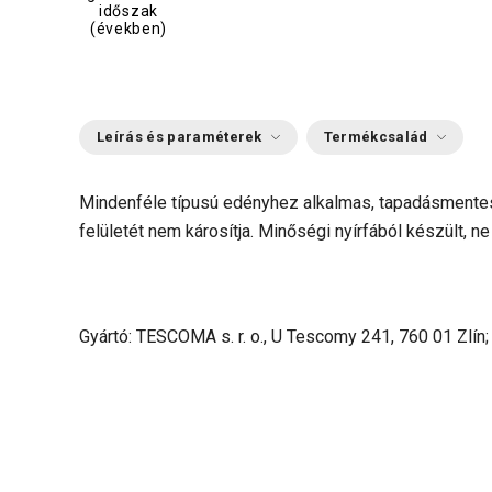
időszak
(években)
Leírás és paraméterek
Termékcsalád
Mindenféle típusú edényhez alkalmas, tapadásmente
felületét nem károsítja. Minőségi nyírfából készült, n
Gyártó: TESCOMA s. r. o., U Tescomy 241, 760 01 Zlín