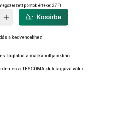
 megszerzett pontok értéke:
27 Ft
a - mennyiség
Kosárba
dás a kedvencekhez
es foglalás a márkaboltjainkban
érdemes a TESCOMA klub tagjává válni