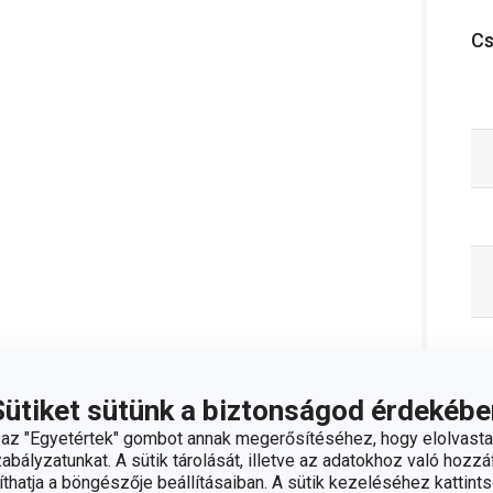
C
Sütiket sütünk a biztonságod érdekébe
z "Egyetértek" gombot annak megerősítéséhez, hogy elolvasta
bályzatunkat. A sütik tárolását, illetve az adatokhoz való hozzáf
hatja a böngészője beállításaiban. A sütik kezeléséhez kattints