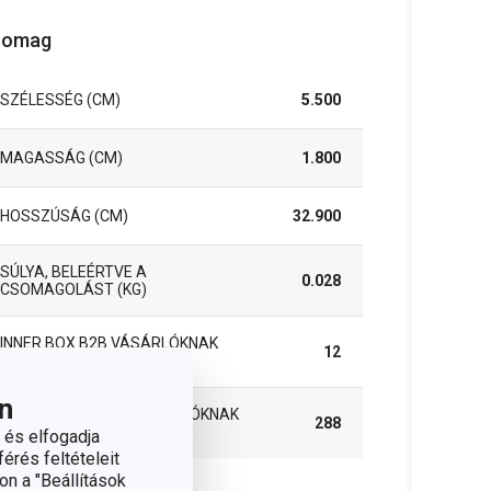
somag
SZÉLESSÉG (CM)
5.500
MAGASSÁG (CM)
1.800
HOSSZÚSÁG (CM)
32.900
SÚLYA, BELEÉRTVE A
0.028
CSOMAGOLÁST (KG)
INNER BOX B2B VÁSÁRLÓKNAK
12
(DB)
n
MASTER BOX B2B VÁSÁRLÓKNAK
288
(DB)
 és elfogadja
érés feltételeit
on a "Beállítások