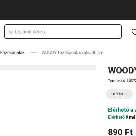
Ugrás a fő tartalomhoz
Ugrás a navigációhoz
Ugrás a kereséshez
Főzőkanalak
WOODY főzőkanál, ovális, 30 cm
WOODY 
Termékkód
637
Leírás
Elérhető a
Elérhető
9 má
890 Ft