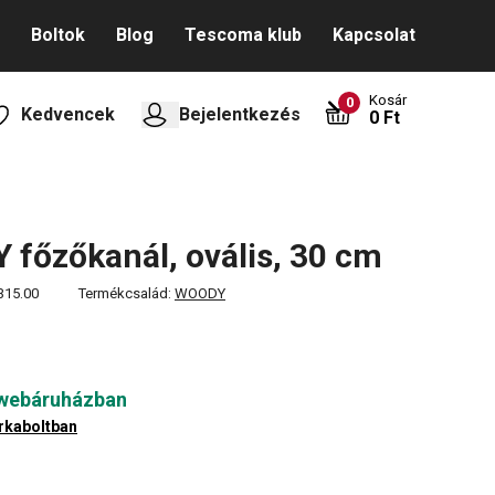
Boltok
Blog
Tescoma klub
Kapcsolat
Kosár
0
Kedvencek
Bejelentkezés
0 Ft
főzőkanál, ovális, 30 cm
315.00
Termékcsalád:
WOODY
 webáruházban
rkaboltban