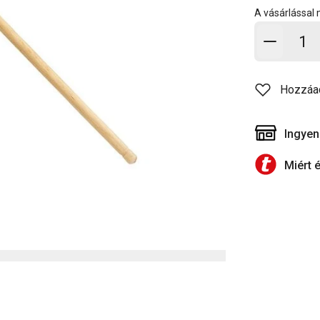
A vásárlással
Kosárb
Hozzáa
Ingyen
Miért 