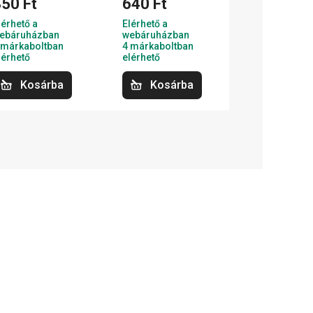
50 Ft
640 Ft
lérhető a
Elérhető a
ebáruházban
webáruházban
 márkaboltban
4 márkaboltban
lérhető
elérhető
Kosárba
Kosárba