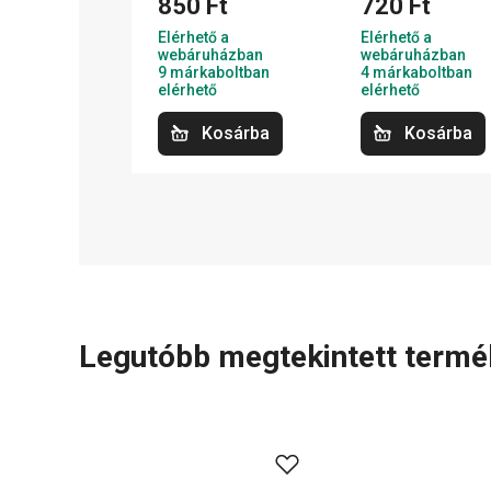
850 Ft
720 Ft
Elérhető a
Elérhető a
webáruházban
webáruházban
9 márkaboltban
4 márkaboltban
elérhető
elérhető
Kosárba
Kosárba
Legutóbb megtekintett term