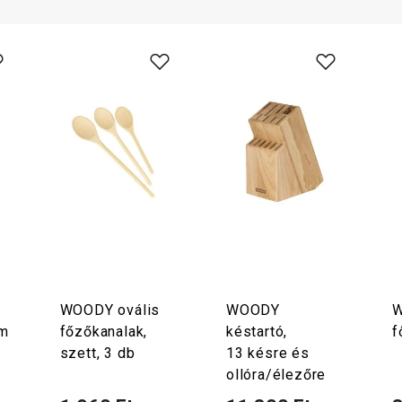
WOODY ovális
WOODY
cm
főzőkanalak,
késtartó,
f
szett, 3 db
13 késre és
ollóra/élezőre