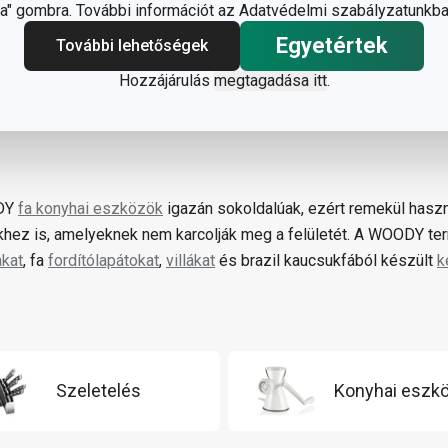
" gombra. További információt az Adatvédelmi szabályzatunkba
Egyetértek
További lehetőségek
Hozzájárulás
megtagadása itt
.
DY
fa konyhai eszközök
igazán sokoldalúak, ezért remekül hasz
hez is, amelyeknek nem karcolják meg a felületét. A WOODY t
akat
, fa
fordítólapátokat
,
villákat
és brazil kaucsukfából készült
k
Szeletelés
Konyhai eszk