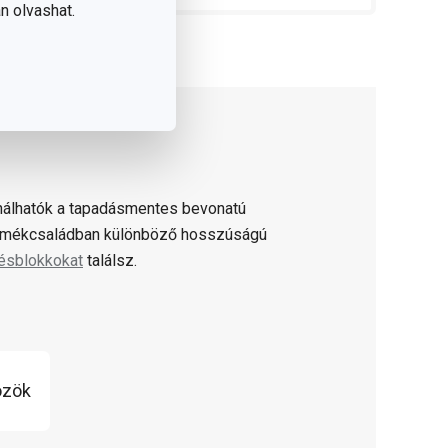
n olvashat.
nálhatók a tapadásmentes bevonatú
ermékcsaládban különböző hosszúságú
ésblokkokat
találsz.
özök