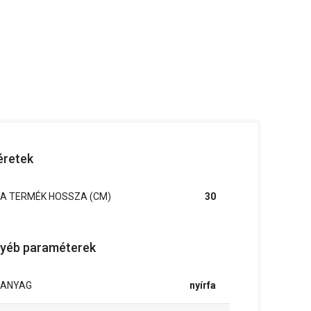
retek
A TERMÉK HOSSZA (CM)
30
yéb paraméterek
ANYAG
nyírfa