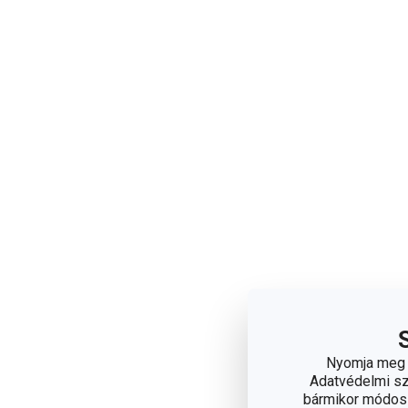
Nyomja meg a
Adatvédelmi sza
bármikor módosít