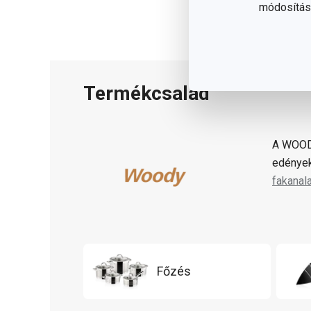
módosítása
Termékcsalád
A WOO
edények
fakanal
Főzés