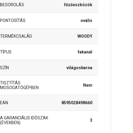
BESOROLÁS
főzőeszközök
PONTOSÍTÁS
ovális
TERMÉKCSALÁD
WOODY
TÍPUS
fakanál
SZÍN
világosbarna
TISZTÍTÁS
Nem
MOSOGATÓGÉPBEN
EAN
8595028498660
A GARANCIÁLIS IDŐSZAK
3
(ÉVEKBEN)