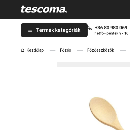
A WOODY főzőkanál, ovális, 30 cm oldalon tartózkodik
+36 80 980 069
Termék kategóriák
hétfő - péntek 9 - 16
Kezdőlap
Főzés
Főzőeszközök