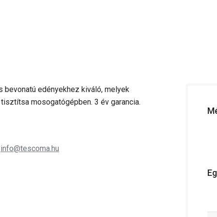
s bevonatú edényekhez kiváló, melyek
e tisztítsa mosogatógépben. 3 év garancia.
Mé
;
info@tescoma.hu
Eg