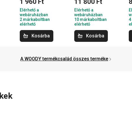
1 960 Ft
11 800 Ft
8
Elérhető a
Elérhető a
E
webáruházban
webáruházban
w
2 márkaboltban
10 márkaboltban
4
elérhető
elérhető
e
Kosárba
Kosárba
A WOODY termékcsalád összes terméke
ékek