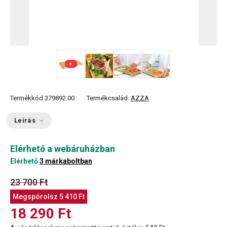
+ 2
Termékkód
379892.00
Termékcsalád:
AZZA
Leírás
Elérhető a webáruházban
Elérhető
3 márkaboltban
23 700 Ft
Megspórolsz
5 410 Ft
18 290 Ft