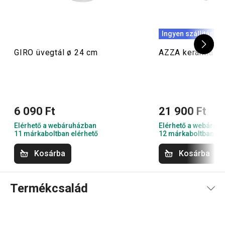
Ingyen szállítás
GIRO üvegtál ø 24 cm
AZZA kerámia f
6 090 Ft
21 900 Ft
Elérhető a webáruházban
Elérhető a webáruh
11 márkaboltban elérhető
12 márkaboltban el
Kosárba
Kosárba
Termékcsalád