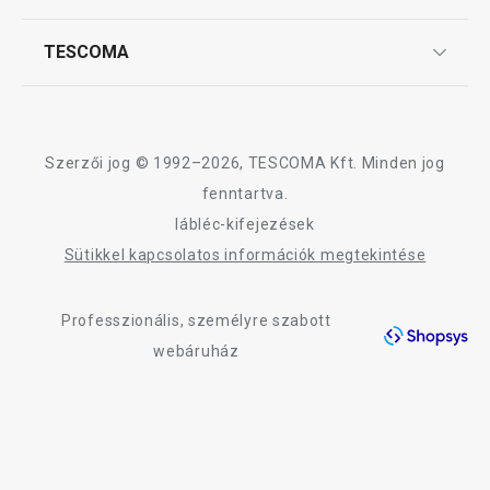
Szállítási díjak és fizetési módok
Affiliate program
TESCOMA
Reklamáció és termékvisszaküldés
Karrier
A AZZA termékcsalád összes terméke
TESCOMA garancia és szerviz
Rólunk
Design
Szerzői jog © 1992–2026, TESCOMA Kft. Minden jog
Minőség
fenntartva.
lábléc-kifejezések
Blog
Sütikkel kapcsolatos információk megtekintése
Kapcsolat
Professzionális, személyre szabott
Adatkezelési Tájékoztató
webáruház
Akadálymentességi nyilatkozat