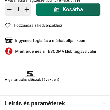
A vásárlással megszerzett pontok értéke:
549 Ft
Kosárba - mennyiség
Kosárba
Hozzáadás a kedvencekhez
Ingyenes foglalás a márkaboltjainkban
Miért érdemes a TESCOMA klub tagjává válni
A garanciális időszak (években)
Leírás és paraméterek