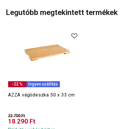
Legutóbb megtekintett termékek
Az AZZA termékcsalád
kiváló minőségű késeket
kínál,
amelyek önállóan vagy
dizájnos késblokkal
együtt is
megvásárolhatók, kiegészítve egy
bárddal
,
baromfivágó
ollóval
és egyéb konyhai eszközökkel. A masszív AZZA
kések egyetlen darab japán késpenge-acélból kovácsolva
készülnek, és ergonomikus nyelük masszív
szegecsekkel van rögzítve. Az AZZA termékcsaládra a
kimagasló minőség és a precizitás jellemző, amelyek
-22 %
Ingyen szállítás
garantálják a maximális élettartamot és az él tartósságát.
AZZA vágódeszka 50 x 33 cm
Szeletelés
23 700 Ft
18 290 Ft