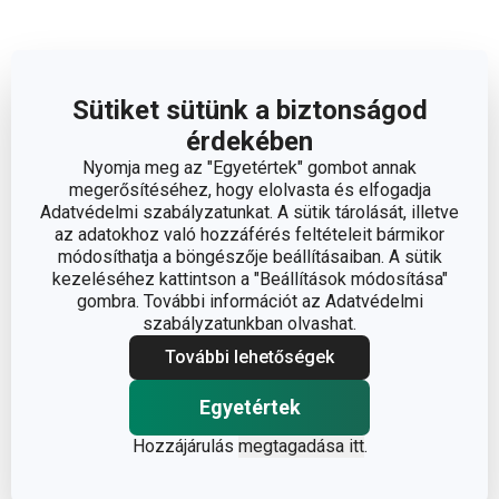
Sütiket sütünk a biztonságod
Méretek
érdekében
Nyomja meg az "Egyetértek" gombot annak
A TERMÉK SZÉLESSÉGE (CM)
33
megerősítéséhez, hogy elolvasta és elfogadja
Adatvédelmi szabályzatunkat. A sütik tárolását, illetve
az adatokhoz való hozzáférés feltételeit bármikor
A TERMÉK HOSSZA (CM)
50
módosíthatja a böngészője beállításaiban. A sütik
kezeléséhez kattintson a "Beállítások módosítása"
gombra. További információt az Adatvédelmi
Egyéb paraméterek
szabályzatunkban olvashat.
További lehetőségek
ANYAG
bambusz
Egyetértek
BESOROLÁS
vágódeszkák
Hozzájárulás
megtagadása itt
.
TERMÉKCSALÁD
AZZA