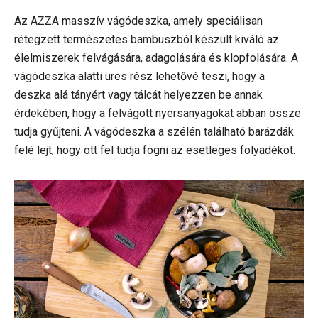
Az AZZA masszív vágódeszka, amely speciálisan
rétegzett természetes bambuszból készült kiváló az
élelmiszerek felvágására, adagolására és klopfolására. A
vágódeszka alatti üres rész lehetővé teszi, hogy a
deszka alá tányért vagy tálcát helyezzen be annak
érdekében, hogy a felvágott nyersanyagokat abban össze
tudja gyűjteni. A vágódeszka a szélén található barázdák
felé lejt, hogy ott fel tudja fogni az esetleges folyadékot.