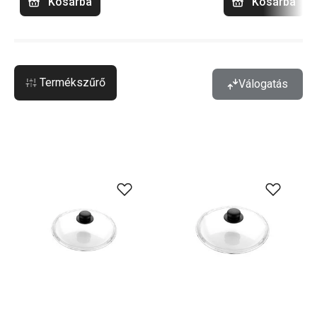
Kosárba
Kosárba
Termékszűrő
Válogatás