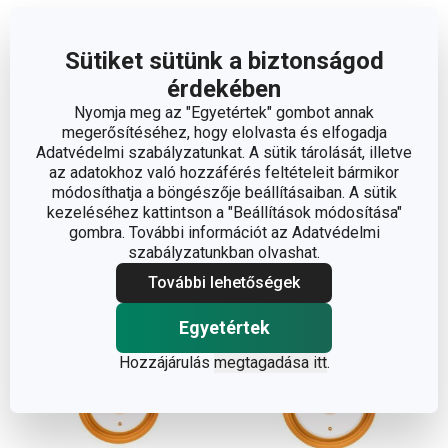
Sütiket sütünk a biztonságod
érdekében
UNICOVER fedő sütőbe
UNICOVER fedő ø 16, 18,
Nyomja meg az "Egyetértek" gombot annak
ø 32 cm
20 cm
megerősítéséhez, hogy elolvasta és elfogadja
Adatvédelmi szabályzatunkat. A sütik tárolását, illetve
8 900 Ft
6 920 Ft
az adatokhoz való hozzáférés feltételeit bármikor
Elérhető a webáruházban
Elérhető a webáruházban
módosíthatja a böngészője beállításaiban. A sütik
10 márkaboltban elérhető
12 márkaboltban elérhető
kezeléséhez kattintson a "Beállítások módosítása"
gombra. További információt az Adatvédelmi
Kosárba
Kosárba
szabályzatunkban olvashat.
További lehetőségek
Egyetértek
Hozzájárulás
megtagadása itt
.