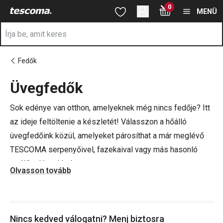
A Üvegfedők oldalon tartózkodik
0
Ugrás a fő tartalomhoz
Ugrás a navigációhoz
Ugrás a kereséshez
MENÜ
Fedők
Üvegfedők
a
Sok edénye van otthon, amelyeknek még nincs fedője? Itt
az ideje feltöltenie a készletét! Válasszon a hőálló
üvegfedőink közül, amelyeket párosíthat a már meglévő
TESCOMA serpenyőivel, fazekaival vagy más hasonló
szélű edényekkel.
Olvasson tovább
TIPP: Ajánljuk figyelmükbe a univerzális fedőinket
amelyek fkozott szilikon peremmel vannak felszerelve és
Nincs kedved válogatni? Menj biztosra
ezért különböző méretű serpenyőkre is alkalmasak.