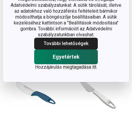
Adatvédelmi szabályzatunkat. A sütik tárolását, illetve
PRESIDENT vajkés
GrandCHEF vajkés
az adatokhoz való hozzáférés feltételeit bármikor
módosíthatja a böngészője beállításaiban. A sütik
4 440 Ft
1 960 Ft
kezeléséhez kattintson a "Beállítások módosítása"
Elérhető a webáruházban
Elérhető a webáruházban
gombra. További információt az Adatvédelmi
11 márkaboltban elérhető
11 márkaboltban elérhető
szabályzatunkban olvashat.
További lehetőségek
Kosárba
Kosárba
Egyetértek
Hozzájárulás
megtagadása itt
.