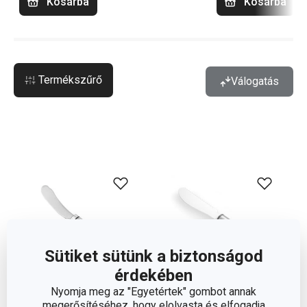
Kosárba
Kosárba
Termékszűrő
Válogatás
Sütiket sütünk a biztonságod
érdekében
Nyomja meg az "Egyetértek" gombot annak
megerősítéséhez, hogy elolvasta és elfogadja