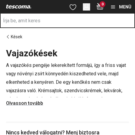
A Vajkések oldalon tartózkodik
0
Ugrás a fő tartalomhoz
Ugrás a navigációhoz
Ugrás a kereséshez
MENÜ
Kések
Vajazókések
a
A vajazókés pengéje lekerekített formájú, így a friss vajat
vagy növényi zsírt könnyedén kiszedheted vele, majd
elkenheted a kenyéren. De egy kenőkés nem csak
vajazásra való. Krémsajtok, szendvicskrémek, lekvárok,
pástétomok stb. kenéséhez is kiváló. A rozsdamentes
Olvasson tovább
pengéjű TESCOMA vajazókések egyszerűen tisztíthatóak
és mosogatógépben moshatóak.
Nincs kedved válogatni? Menj biztosra