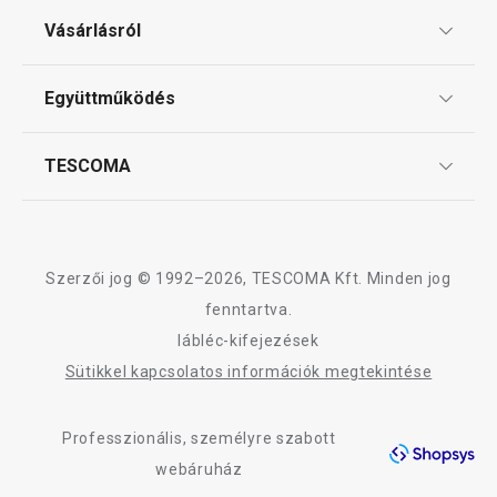
Ajándékutalványok
Vásárlásról
Tescoma klub
ÁSZF
Együttműködés
Gyakori kérdések
Szállítási díjak és fizetési módok
Affiliate program
TESCOMA
Reklamáció és termékvisszaküldés
Karrier
TESCOMA garancia és szerviz
Rólunk
Design
Szerzői jog © 1992–2026, TESCOMA Kft. Minden jog
Minőség
fenntartva.
lábléc-kifejezések
Blog
Sütikkel kapcsolatos információk megtekintése
Kapcsolat
Professzionális, személyre szabott
Adatkezelési Tájékoztató
webáruház
Akadálymentességi nyilatkozat