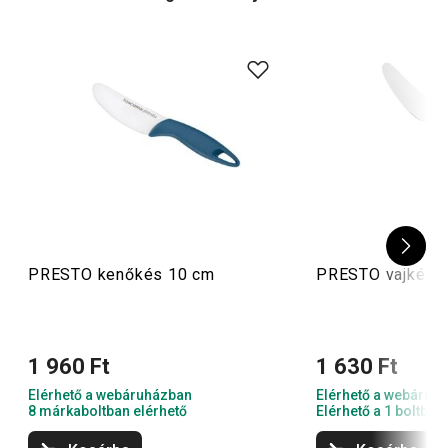
Tippünk:
nézd meg, hogy hasznos lenne-e a konyhádban
egy
sajtkés
, egy
sonkaszeletelő kés
vagy egy
hintakés
!
PRESTO kenőkés 10 cm
PRESTO vajkés
1 960 Ft
1 630 Ft
Elérhető a webáruházban
Elérhető a webáruh
8 márkaboltban elérhető
Elérhető a 1 boltban