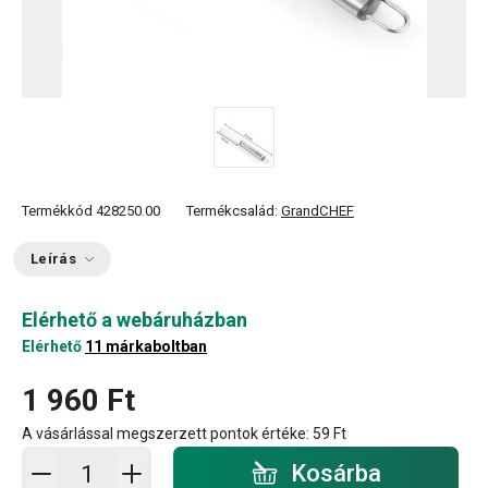
Termékkód
428250.00
Termékcsalád:
GrandCHEF
Leírás
Elérhető a webáruházban
Elérhető
11 márkaboltban
1 960 Ft
A vásárlással megszerzett pontok értéke:
59 Ft
Kosárba - mennyiség
Kosárba