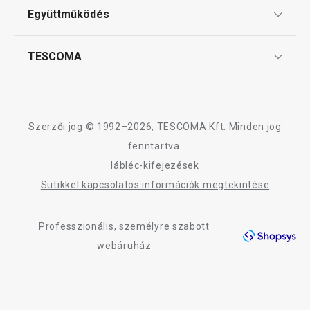
Szeletelés
ÁSZF
Együttműködés
Gyakori kérdések
Szállítási díjak és fizetési módok
Sütés
Affiliate program
TESCOMA
Reklamáció és termékvisszaküldés
Karrier
TESCOMA garancia és szerviz
Rólunk
Italok
Design
Szerzői jog © 1992–2026, TESCOMA Kft. Minden jog
Kültéri tevékenységek
Minőség
fenntartva.
lábléc-kifejezések
Blog
Mosogatás és takarítás
Sütikkel kapcsolatos információk megtekintése
Kapcsolat
Professzionális, személyre szabott
Adatkezelési Tájékoztató
webáruház
Akadálymentességi nyilatkozat