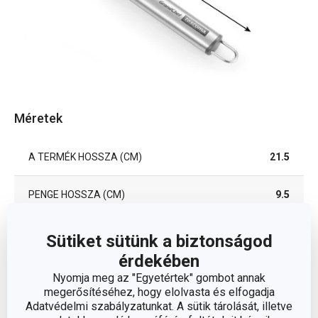
Méretek
A TERMÉK HOSSZA (CM)
21.5
PENGE HOSSZA (CM)
9.5
Sütiket sütünk a biztonságod
Egyéb paraméterek
érdekében
Nyomja meg az "Egyetértek" gombot annak
rozsdamentes
megerősítéséhez, hogy elolvasta és elfogadja
ANYAG
acél
Adatvédelmi szabályzatunkat. A sütik tárolását, illetve