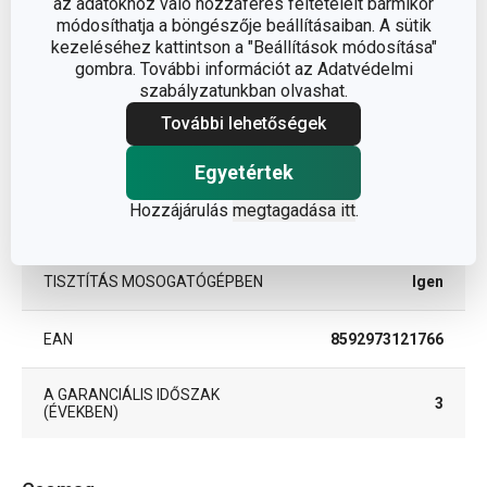
az adatokhoz való hozzáférés feltételeit bármikor
módosíthatja a böngészője beállításaiban. A sütik
BESOROLÁS
kések
kezeléséhez kattintson a "Beállítások módosítása"
gombra. További információt az Adatvédelmi
TERMÉKCSALÁD
GrandCHEF
szabályzatunkban olvashat.
További lehetőségek
TÍPUS
vajkés
Egyetértek
rozsdamentes
Hozzájárulás
megtagadása itt
.
SZÍN
acél
TISZTÍTÁS MOSOGATÓGÉPBEN
Igen
EAN
8592973121766
A GARANCIÁLIS IDŐSZAK
3
(ÉVEKBEN)