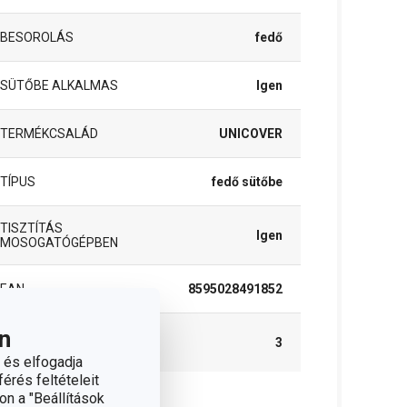
BESOROLÁS
fedő
SÜTŐBE ALKALMAS
Igen
TERMÉKCSALÁD
UNICOVER
TÍPUS
fedő sütőbe
TISZTÍTÁS
Igen
MOSOGATÓGÉPBEN
EAN
8595028491852
n
A GARANCIÁLIS
3
IDŐSZAK (ÉVEKBEN)
 és elfogadja
érés feltételeit
on a "Beállítások