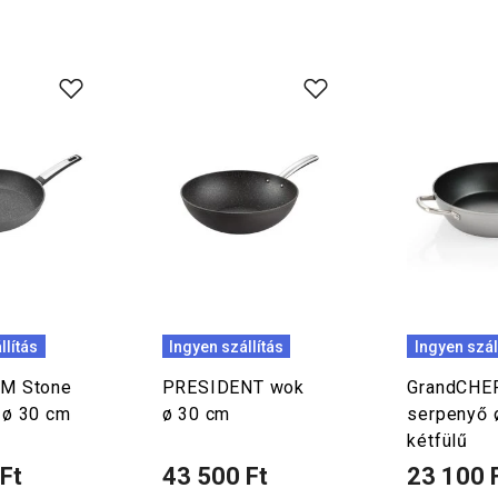
llítás
Ingyen szállítás
Ingyen szál
M Stone
PRESIDENT wok
GrandCHE
 ø 30 cm
ø 30 cm
serpenyő 
kétfülű
Ft
43 500 Ft
23 100 