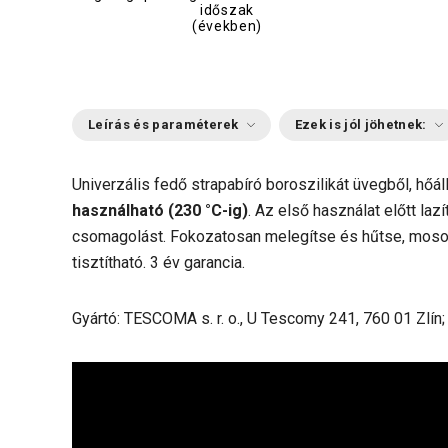
időszak
(években)
Leírás és paraméterek
Ezek is jól jöhetnek:
Univerzális fedő strapabíró boroszilikát üvegből, hőál
használható (230 °C-ig)
. Az első használat előtt laz
csomagolást. Fokozatosan melegítse és hűtse, mosog
tisztítható. 3 év garancia.
Gyártó: TESCOMA s. r. o., U Tescomy 241, 760 01 Zlín