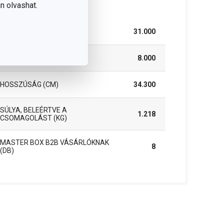
somag
n olvashat.
SZÉLESSÉG (CM)
31.000
MAGASSÁG (CM)
8.000
HOSSZÚSÁG (CM)
34.300
SÚLYA, BELEÉRTVE A
1.218
CSOMAGOLÁST (KG)
MASTER BOX B2B VÁSÁRLÓKNAK
8
(DB)