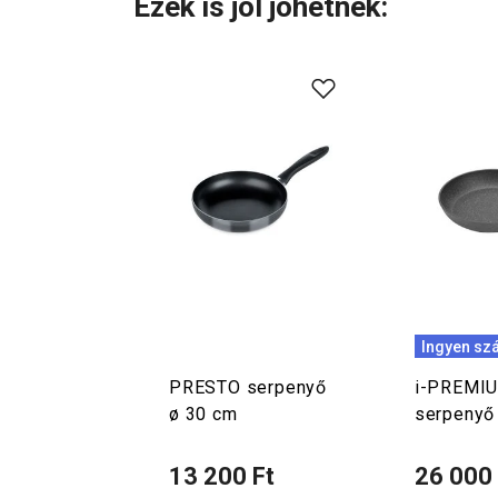
Ezek is jól jöhetnek:
Ingyen szá
PRESTO serpenyő
i-PREMIU
ø 30 cm
serpenyő
13 200 Ft
26 000 