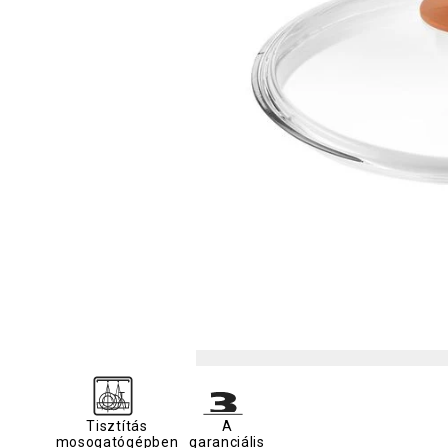
Tisztítás
A
mosogatógépben
garanciális