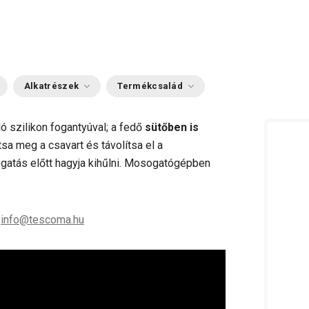
Alkatrészek
Termékcsalád
ló szilikon fogantyúval; a fedő
sütőben is
ítsa meg a csavart és távolítsa el a
atás előtt hagyja kihűlni. Mosogatógépben
;
info@tescoma.hu