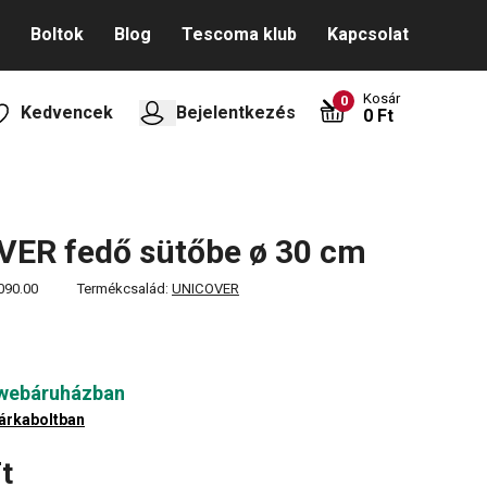
Boltok
Blog
Tescoma klub
Kapcsolat
Kosár
0
Kedvencek
Bejelentkezés
0 Ft
ER fedő sütőbe ø 30 cm
090.00
Termékcsalád:
UNICOVER
 webáruházban
árkaboltban
t