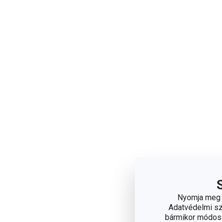
Nyomja meg a
Adatvédelmi sza
bármikor módosít