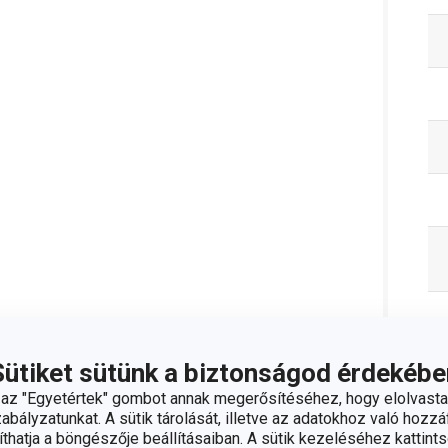
Sütiket sütünk a biztonságod érdekébe
z "Egyetértek" gombot annak megerősítéséhez, hogy elolvasta
bályzatunkat. A sütik tárolását, illetve az adatokhoz való hozzáf
hatja a böngészője beállításaiban. A sütik kezeléséhez kattints