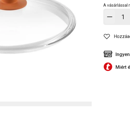
A vásárlással
Kosárb
Hozzáa
Ingyen
Miért 