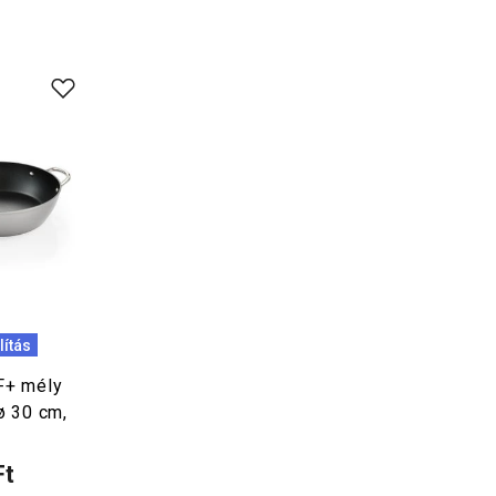
lítás
F+ mély
ø 30 cm,
Ft