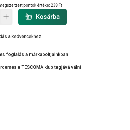
 megszerzett pontok értéke:
238 Ft
a - mennyiség
Kosárba
dás a kedvencekhez
es foglalás a márkaboltjainkban
érdemes a TESCOMA klub tagjává válni