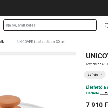
Ugrás a fő tartalomhoz
Ugrás a navigációhoz
Ugrás a kereséshez
dők
UNICOVER fedő sütőbe ø 30 cm
UNICOV
Termékkód
619
Leírás
Elérhető a
Elérhető
11 m
7 910 F