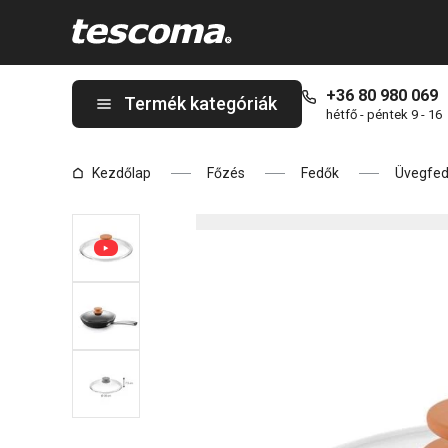
A UNICOVER fedő sütőbe ø 30 cm oldalon tartózkodik
+36 80 980 069
Termék kategóriák
hétfő - péntek 9 - 16
Kezdőlap
Főzés
Fedők
Üvegfe