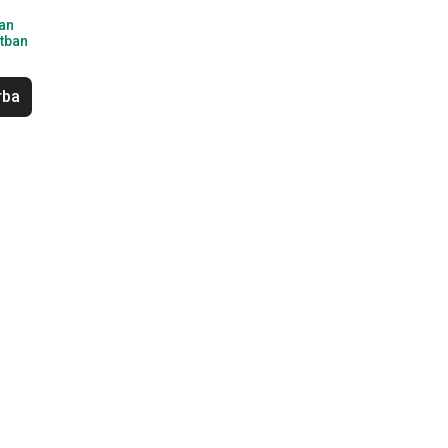
an
tban
rba