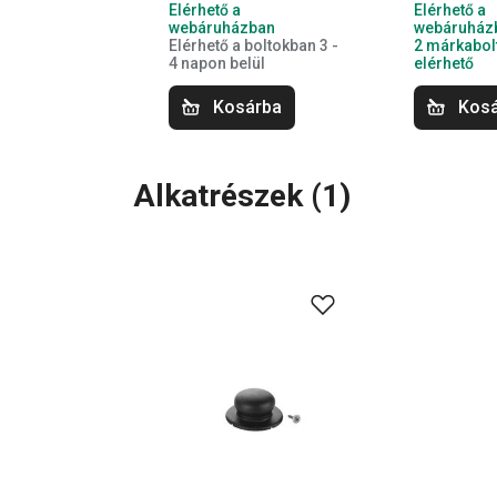
Elérhető a
Elérhető a
webáruházban
webáruház
Elérhető a boltokban 3 -
2 márkabol
4 napon belül
elérhető
Kosárba
Kos
Alkatrészek
(
1
)