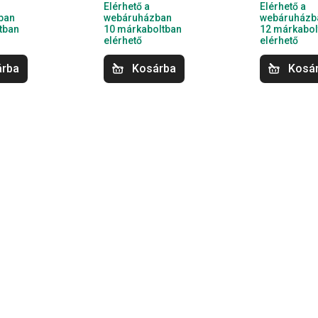
Elérhető a
Elérhető a
ban
webáruházban
webáruházb
tban
10 márkaboltban
12 márkabol
elérhető
elérhető
árba
Kosárba
Kosá