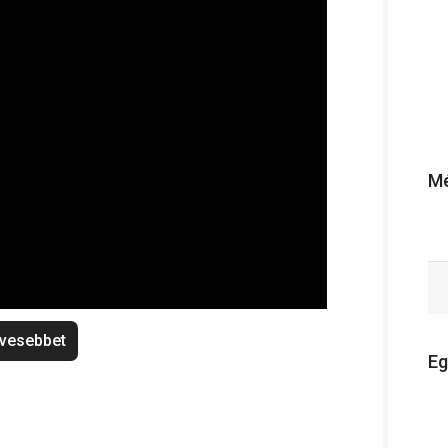
Mé
vesebbet
Eg