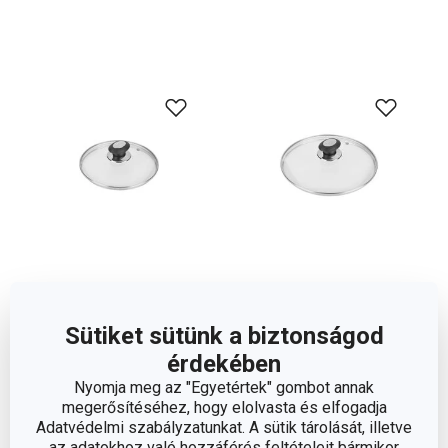
PRESTO fedő ø 20 cm
PRESTO fedő ø 24 cm
Sütiket sütünk a biztonságod
5 660 Ft
6 610 Ft
érdekében
A webáruházban nem elérhető
A webáruházban nem elérhető
Nyomja meg az "Egyetértek" gombot annak
Nem elérhető a márkaboltban
Nem elérhető a márkaboltban
megerősítéséhez, hogy elolvasta és elfogadja
Adatvédelmi szabályzatunkat. A sütik tárolását, illetve
Termékfigyelő
Termékfigyelő
az adatokhoz való hozzáférés feltételeit bármikor