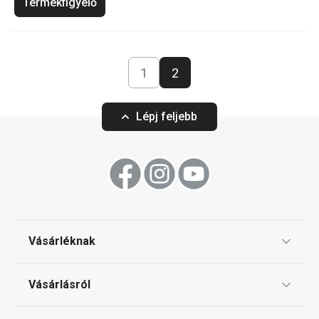
Termékfigyelő
1
2
Lépj feljebb
Vásárléknak
Ajándékutalványok
Vásárlásról
Tescoma klub