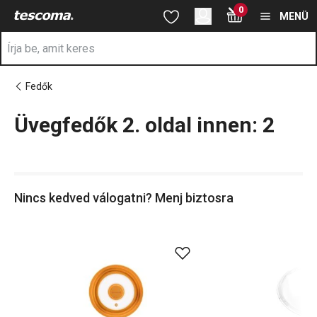
A Üvegfedők 2. oldal innen: 2 oldalon tartózkodik
0
Ugrás a fő tartalomhoz
Ugrás a navigációhoz
Ugrás a kereséshez
MENÜ
Fedők
Üvegfedők 2. oldal innen: 2
a
Nincs kedved válogatni? Menj biztosra