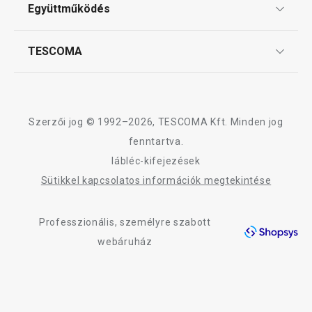
ÁSZF
Együttműködés
Gyakori kérdések
Szállítási díjak és fizetési módok
Affiliate program
TESCOMA
Reklamáció és termékvisszaküldés
Karrier
TESCOMA garancia és szerviz
Rólunk
Design
Szerzői jog © 1992–2026, TESCOMA Kft. Minden jog
Minőség
fenntartva.
lábléc-kifejezések
Blog
Sütikkel kapcsolatos információk megtekintése
Kapcsolat
Professzionális, személyre szabott
Adatkezelési Tájékoztató
webáruház
Akadálymentességi nyilatkozat