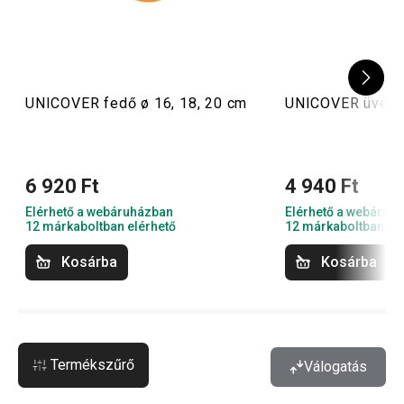
UNICOVER fedő ø 16, 18, 20 cm
UNICOVER üvegf
6 920 Ft
4 940 Ft
Elérhető a webáruházban
Elérhető a webáruh
12 márkaboltban elérhető
12 márkaboltban el
Kosárba
Kosárba
Termékszűrő
Válogatás