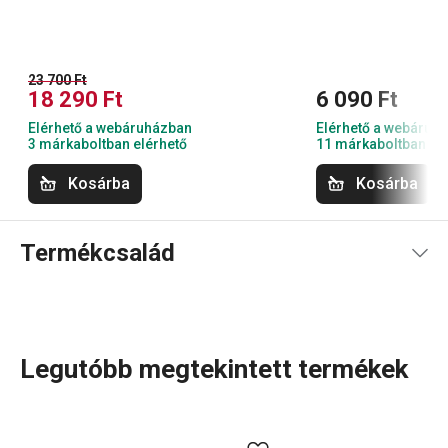
23 700 Ft
18 290 Ft
6 090 Ft
Elérhető a webáruházban
Elérhető a webáruh
3 márkaboltban elérhető
11 márkaboltban el
Kosárba
Kosárba
Termékcsalád
Legutóbb megtekintett termékek
A TitanPOWER serpenyők tökéletesen alkalmasak minden
típusú tűzhelyhez, beleértve az indukciós főzőlapokat is