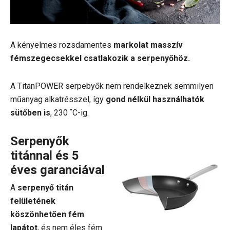
A kényelmes rozsdamentes
markolat masszív
fémszegecsekkel csatlakozik a serpenyőhöz.
A TitanPOWER serpebyők nem rendelkeznek semmilyen
műanyag alkatrésszel, így
gond nélkül használhatók
sütőben is
, 230 ˚C-ig.
Serpenyők
titánnal és 5
éves garanciával
A
serpenyő titán
felületének
köszönhetően fém
lapátot
, és nem éles fém