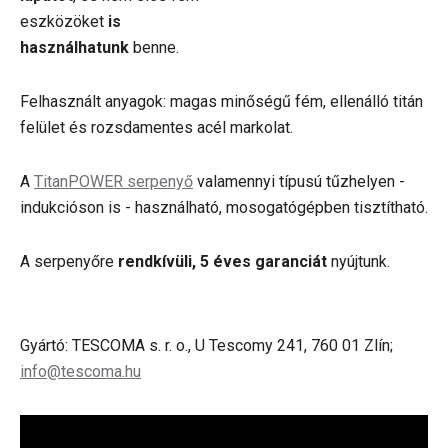
eszközöket
is
használhatunk
benne.
Felhasznált anyagok: magas minőségű fém, ellenálló titán
felület és rozsdamentes acél markolat.
A
TitanPOWER serpenyő
valamennyi típusú tűzhelyen -
indukcióson is - használható, mosogatógépben tisztítható.
A serpenyőre
rendkívüli, 5 éves garanciát
nyújtunk.
Gyártó: TESCOMA s. r. o., U Tescomy 241, 760 01 Zlín;
info@tescoma.hu