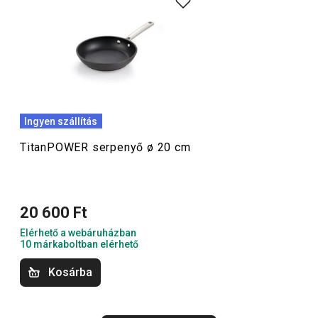
Igazi titánok a konyhában! Ezek a luxus
serpenyők
indukciós aljjal és extra tartós, tapadásmentes
titánbevonattal rendelkeznek. Minimális zsiradékkal is
kiválóan lehet bennük főzni és sütni. Sütőbe is tehetők, és
felületük még a fém konyhai eszközök használatának is
ellenáll.
Ingyen szállítás
TitanPOWER serpenyő ø 20 cm
Főzés
20 600 Ft
Elérhető a webáruházban
10 márkaboltban elérhető
Kosárba