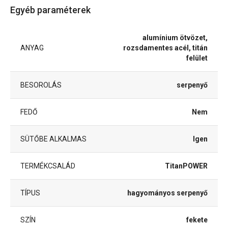
Egyéb paraméterek
alumínium ötvözet,
ANYAG
rozsdamentes acél, titán
felület
BESOROLÁS
serpenyő
FEDŐ
Nem
SÜTŐBE ALKALMAS
Igen
TERMÉKCSALÁD
TitanPOWER
TÍPUS
hagyományos serpenyő
SZÍN
fekete