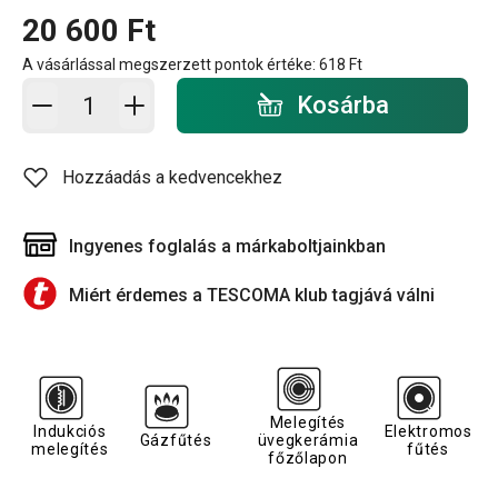
20 600 Ft
A vásárlással megszerzett pontok értéke:
618 Ft
Kosárba - mennyiség
Kosárba
Hozzáadás a kedvencekhez
Ingyenes foglalás a márkaboltjainkban
Miért érdemes a TESCOMA klub tagjává válni
Melegítés
Indukciós
Elektromos
Gázfűtés
üvegkerámia
melegítés
fűtés
főzőlapon