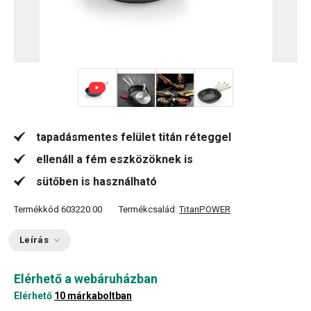
+ 2
tapadásmentes felület titán réteggel
ellenáll a fém eszközöknek is
sütőben is használható
Termékkód
603220.00
Termékcsalád:
TitanPOWER
Leírás
Elérhető a webáruházban
Elérhető
10 márkaboltban