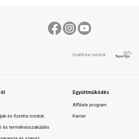
Szállítási módok
ról
Együttműködés
Affiliate program
díjak és fizetési módok
Karrier
ó és termékvisszaküldés
arancia és szerviz