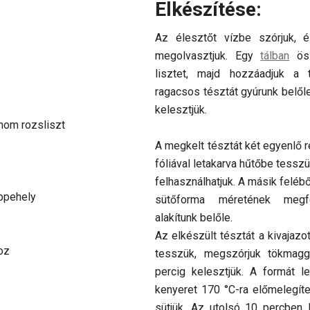
Elkészítése:
Az élesztőt vízbe szórjuk, é
megolvasztjuk. Egy
tálban
öss
lisztet, majd hozzáadjuk a t
ragacsos tésztát gyúrunk belőle
kelesztjük.
inom rozsliszt
A megkelt tésztát két egyenlő 
fóliával letakarva hűtőbe tesszü
felhasználhatjuk. A másik feléb
abpehely
sütőforma méretének megfe
alakítunk belőle.
Az elkészült tésztát a kivajazot
oz
tesszük, megszórjuk tökmagga
percig kelesztjük. A formát le
kenyeret 170 °C-ra előmelegít
sütjük. Az utolsó 10 percben 