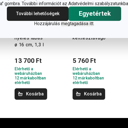
" gombra. További információt az Adatvédelmi szabályzatunkba
Egyetértek
További lehetőségek
Hozzájárulás
megtagadása itt
.
i-PREMIUM Stone
DELÍCIA
nyeles lábas
kelttésztavágó
ø 16 cm, 1,3 l
13 700 Ft
5 760 Ft
Elérhető a
Elérhető a
webáruházban
webáruházban
12 márkaboltban
12 márkaboltban
elérhető
elérhető
Kosárba
Kosárba