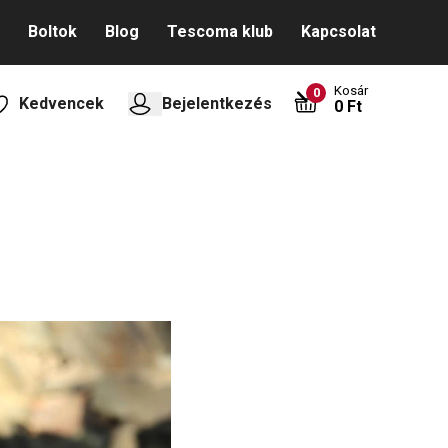
Boltok
Blog
Tescoma klub
Kapcsolat
Kosár
0
Kedvencek
Bejelentkezés
0 Ft