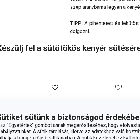
szép aranybarna legyen a kenyér
TIPP:
A pihentetett és lehűtöt
dolgozni.
Készülj fel a sütőtökös kenyér sütésére
Sütiket sütünk a biztonságod érdekébe
z "Egyetértek" gombot annak megerősítéséhez, hogy elolvasta
bályzatunkat. A sütik tárolását, illetve az adatokhoz való hozzáf
hatja a böngészője beállításaiban. A sütik kezeléséhez kattints