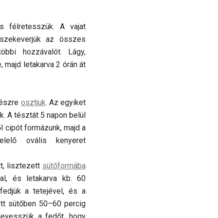
s félretesszük. A vajat
zekeverjük az összes
öbbi hozzávalót. Lágy,
, majd letakarva 2 órán át
részre
osztjuk
. Az egyiket
k. A tésztát 5 napon belül
ől cipót formázunk, majd a
lelő ovális kenyeret
t, lisztezett
sütőformába
l, és letakarva kb. 60
fedjük a tetejével, és a
ett sütőben 50–60 percig
levesszük a fedőt, hogy