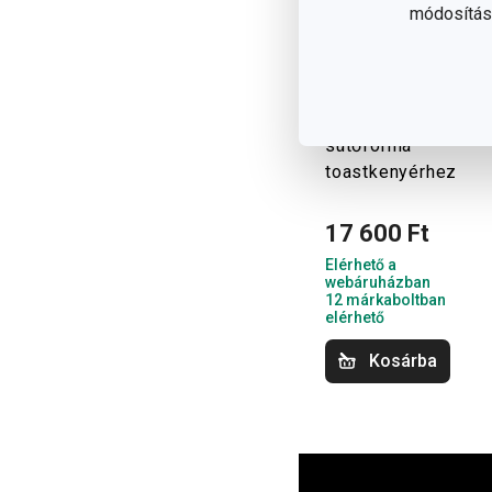
módosítása
DELÍCIA kerámia
sütőforma
toastkenyérhez
17 600 Ft
Elérhető a
webáruházban
12 márkaboltban
elérhető
Kosárba