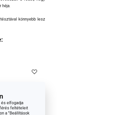
 héja.
t tésztával könnyebb lesz
:
n
 és elfogadja
érés feltételeit
on a "Beállítások