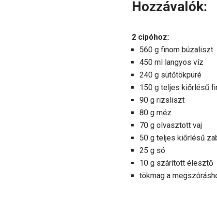
Hozzávalók:
2 cipóhoz:
560 g finom búzaliszt
450 ml langyos víz
240 g sütőtökpüré
150 g teljes kiőrlésű f
90 g rizsliszt
80 g méz
70 g olvasztott vaj
50 g teljes kiőrlésű z
25 g só
10 g szárított élesztő
tökmag a megszórásh