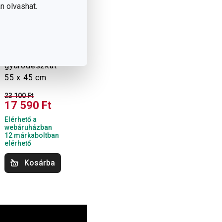
n olvashat.
-23 %
DELÍCIA Fa
gyúródeszkat
55 x 45 cm
23 100 Ft
17 590 Ft
Elérhető a
webáruházban
12 márkaboltban
elérhető
Kosárba