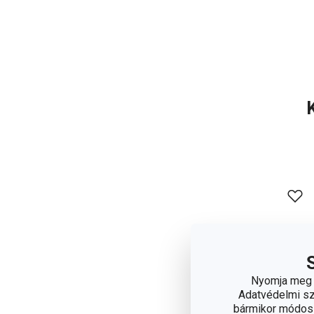
Nyomja meg a
Adatvédelmi sza
bármikor módosít