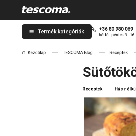
A Sütőtökös kenyér oldalon tartózkodik
+36 80 980 069
Termék kategóriák
hétfő - péntek 9 - 16
Kezdőlap
TESCOMA Blog
Receptek
Sütőtök
Receptek
Hús nélkül