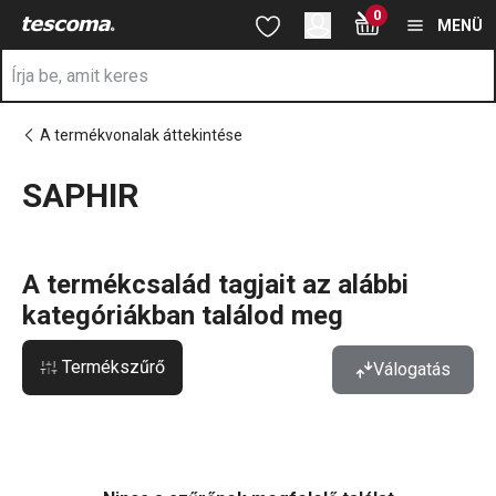
A SAPHIR oldalon tartózkodik
0
Ugrás a fő tartalomhoz
Ugrás a navigációhoz
Ugrás a kereséshez
MENÜ
A termékvonalak áttekintése
SAPHIR
a
A termékcsalád tagjait az alábbi
kategóriákban találod meg
Termékszűrő
Válogatás