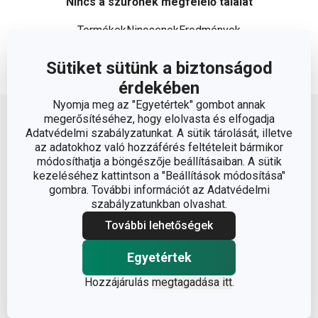
Nincs a szűrőnek megfelelő találat
TermékekNincsenekEredmények
Sütiket sütünk a biztonságod
érdekében
Lépj feljebb
Nyomja meg az "Egyetértek" gombot annak
megerősítéséhez, hogy elolvasta és elfogadja
Adatvédelmi szabályzatunkat. A sütik tárolását, illetve
az adatokhoz való hozzáférés feltételeit bármikor
módosíthatja a böngészője beállításaiban. A sütik
kezeléséhez kattintson a "Beállítások módosítása"
gombra. További információt az Adatvédelmi
szabályzatunkban olvashat.
Vásárléknak
További lehetőségek
Ajándékutalványok
Egyetértek
Vásárlásról
Tescoma klub
Hozzájárulás
megtagadása itt
.
ÁSZF
Együttműködés
Gyakori kérdések