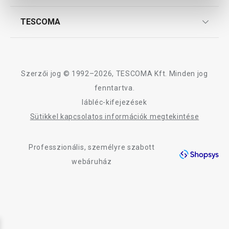
Szállítási díjak és fizetési módok
Affiliate program
TESCOMA
Reklamáció és termékvisszaküldés
Karrier
TESCOMA garancia és szerviz
Rólunk
Design
Szerzői jog © 1992–2026, TESCOMA Kft. Minden jog
Minőség
fenntartva.
lábléc-kifejezések
Blog
Sütikkel kapcsolatos információk megtekintése
Kapcsolat
Professzionális, személyre szabott
Adatkezelési Tájékoztató
webáruház
Akadálymentességi nyilatkozat