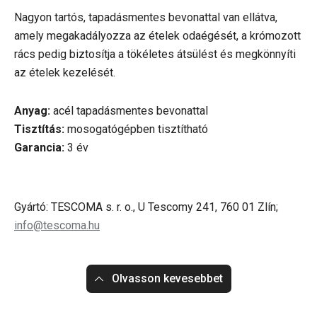
Nagyon tartós, tapadásmentes bevonattal van ellátva,
amely megakadályozza az ételek odaégését, a krómozott
rács pedig biztosítja a tökéletes átsülést és megkönnyíti
az ételek kezelését.
Anyag:
acél tapadásmentes bevonattal
Tisztítás:
mosogatógépben tisztítható
Garancia:
3 év
Gyártó: TESCOMA s. r. o., U Tescomy 241, 760 01 Zlín;
info@tescoma.hu
Olvasson kevesebbet