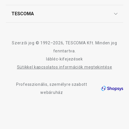
Szállítási díjak és fizetési módok
Affiliate program
TESCOMA
Reklamáció és termékvisszaküldés
Karrier
TESCOMA garancia és szerviz
Rólunk
Design
Szerzői jog © 1992–2026, TESCOMA Kft. Minden jog
Minőség
fenntartva.
lábléc-kifejezések
Blog
Sütikkel kapcsolatos információk megtekintése
Kapcsolat
Professzionális, személyre szabott
Adatkezelési Tájékoztató
webáruház
Akadálymentességi nyilatkozat