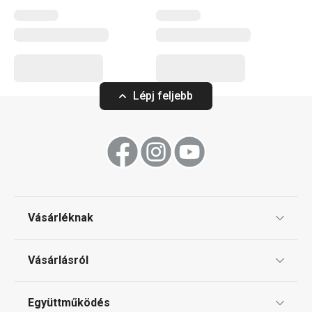
Lépj feljebb
Vásárléknak
Ajándékutalványok
Vásárlásról
Tescoma klub
ÁSZF
Együttműködés
Gyakori kérdések