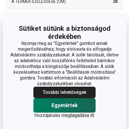
A TERMÉK SZÉLESSÉGE (CM)
28
A TERMÉK HOSSZA (CM)
38
Sütiket sütünk a biztonságod
érdekében
Egyéb paraméterek
Nyomja meg az "Egyetértek" gombot annak
megerősítéséhez, hogy elolvasta és elfogadja
acél, tapadásmentes
Adatvédelmi szabályzatunkat. A sütik tárolását, illetve
ANYAG
felület
az adatokhoz való hozzáférés feltételeit bármikor
módosíthatja a böngészője beállításaiban. A sütik
kezeléséhez kattintson a "Beállítások módosítása"
BESOROLÁS
sütőtálak
gombra. További információt az Adatvédelmi
szabályzatunkban olvashat.
MIKROHULLÁMÚ SÜTŐBE
Nem
További lehetőségek
ALKALMAS
Egyetértek
SÜTŐBE ALKALMAS
Igen
Hozzájárulás
megtagadása itt
.
TERMÉKCSALÁD
SAPHIR