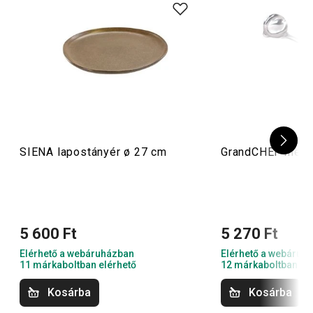
SIENA lapostányér ø 27 cm
GrandCHEF merő
5 600 Ft
5 270 Ft
Elérhető a webáruházban
Elérhető a webáruh
11 márkaboltban elérhető
12 márkaboltban el
Kosárba
Kosárba