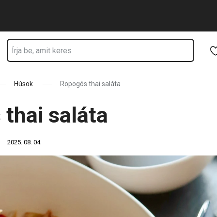
Ugrás a fő tartalomhoz
Ugrás a navigációhoz
Ugrás a kereséshez
Húsok
Ropogós thai saláta
thai saláta
2025. 08. 04.