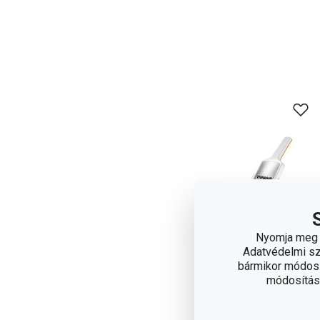
Nyomja meg a
Adatvédelmi sza
bármikor módosít
módosítása
HANDY X-sharp