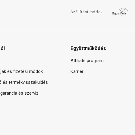
Szállítási módok
ról
Együttműködés
Affiliate program
díjak és fizetési módok
Karrier
ó és termékvisszaküldés
arancia és szerviz