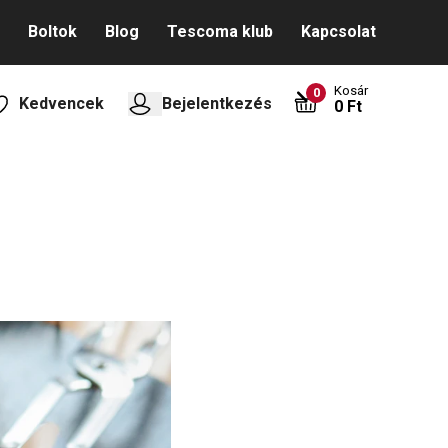
Boltok
Blog
Tescoma klub
Kapcsolat
Kosár
0
Kedvencek
Bejelentkezés
0 Ft