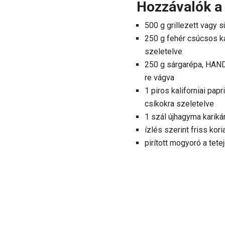
Hozzávalók a 
500 g grillezett vagy s
250 g fehér csúcsos k
szeletelve
250 g sárgarépa, HAND
re vágva
1 piros kaliforniai pa
csíkokra szeletelve
1 szál újhagyma kariká
ízlés szerint friss kor
pirított mogyoró a tete