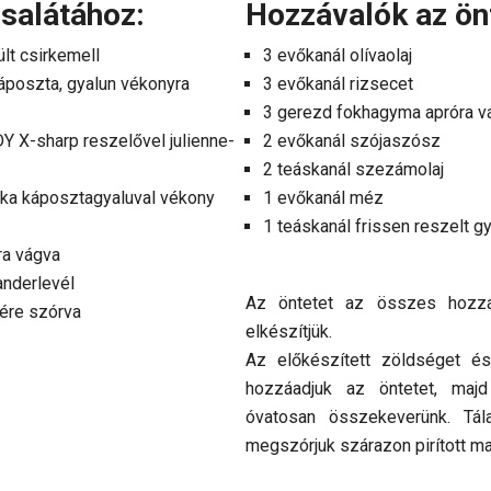
salátához:
Hozzávalók az ön
ült csirkemell
3 evőkanál olívaolaj
áposzta, gyalun vékonyra
3 evőkanál rizsecet
3 gerezd fokhagyma apróra v
Y X-sharp reszelővel julienne-
2 evőkanál szójaszósz
2 teáskanál szezámolaj
prika káposztagyaluval vékony
1 evőkanál méz
1 teáskanál frissen reszelt 
ra vágva
ianderlevél
Az öntetet az összes hozzá
jére szórva
elkészítjük.
Az előkészített zöldséget és
hozzáadjuk az öntetet, maj
óvatosan összekeverünk. Tála
megszórjuk szárazon pirított m