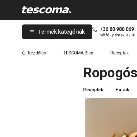
A Ropogós thai saláta oldalon tartózkodik
+36 80 980 069
Termék kategóriák
hétfő - péntek 9 - 16
Kezdőlap
TESCOMA Blog
Receptek
Ropogós 
Receptek
Húsok