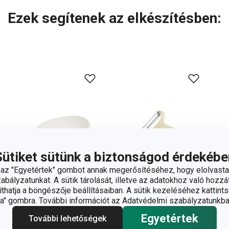
Ezek segítenek az elkészítésben:
Sütiket sütünk a biztonságod érdekébe
z "Egyetértek" gombot annak megerősítéséhez, hogy elolvasta
bályzatunkat. A sütik tárolását, illetve az adatokhoz való hozzáf
hatja a böngészője beállításaiban. A sütik kezeléséhez kattints
" gombra. További információt az Adatvédelmi szabályzatunkba
Egyetértek
További lehetőségek
PRESTO Expert
FANCY HOME