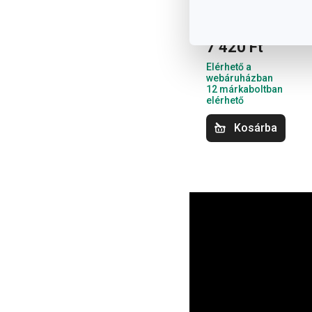
julienne reszelő
7 420 Ft
Elérhető a
webáruházban
12 márkaboltban
elérhető
Kosárba