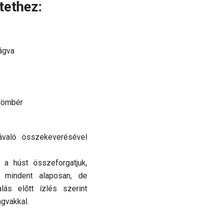
tethez:
ágva
gyömbér
való összekeverésével
 a húst összeforgatjuk,
d mindent alaposan, de
lás előtt ízlés szerint
agvakkal.