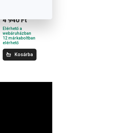
olaj-/ecettartó
250 ml
4 940 Ft
Elérhető a
webáruházban
12 márkaboltban
elérhető
Kosárba