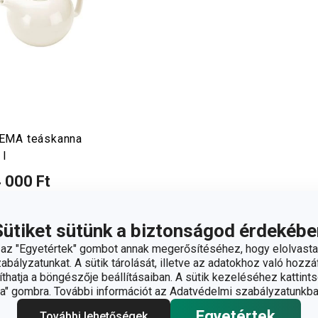
EMA teáskanna
 l
 000 Ft
rhető a
áruházban
árkaboltban elérhető
Sütiket sütünk a biztonságod érdekébe
z "Egyetértek" gombot annak megerősítéséhez, hogy elolvasta
Kosárba
bályzatunkat. A sütik tárolását, illetve az adatokhoz való hozzáf
hatja a böngészője beállításaiban. A sütik kezeléséhez kattints
" gombra. További információt az Adatvédelmi szabályzatunkba
Egyetértek
További lehetőségek