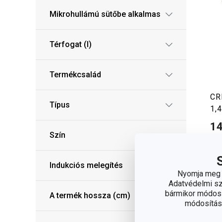
Mikrohullámú sütőbe alkalmas
Térfogat (l)
Termékcsalád
CR
Típus
1,4
14
Szín
Elé
web
8 m
Indukciós melegítés
Nyomja meg a
Adatvédelmi sza
bármikor módosít
A termék hossza (cm)
módosítása