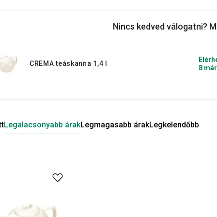
Nincs kedved válogatni? M
Elérh
CREMA teáskanna 1,4 l
8 már
tt
Legalacsonyabb árak
Legmagasabb árak
Legkelendőbb