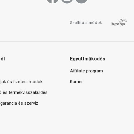
Szállítási módok
ról
Együttműködés
Affiliate program
díjak és fizetési módok
Karrier
ó és termékvisszaküldés
arancia és szerviz