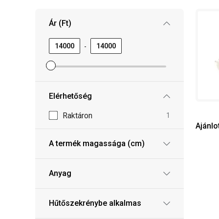
Ár (Ft)
-
Minimum ár szűrő beállítása
Maximum ár szűrő beállítása
Elérhetőség
Raktáron
1
Ajánlo
A termék magassága (cm)
Anyag
Hűtőszekrénybe alkalmas