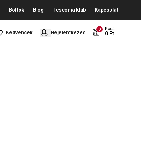
Boltok
Blog
Tescoma klub
Kapcsolat
Kosár
0
Kedvencek
Bejelentkezés
0 Ft