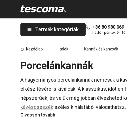
A Porcelán teáskannák oldalon tartózkodik
+36 80 980 069
Termék kategóriák
hétfő - péntek 9 - 16
Kezdőlap
Italok
Kannák és kancsók
Porcelánkannák
A hagyományos porcelánkannák nemcsak a kávé
elkészítésére is kiválóak. A klasszikus, időtle
népszerűek, és velük még jobban élvezheted k
kávéscsészék
széles kínálatából válogathatsz, 
Olvasson tovább