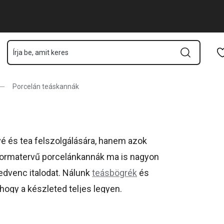
Ugrás a fő tartalomhoz
Ugrás a navigációhoz
Ugrás a kereséshez
Porcelán teáskannák
 és tea felszolgálására, hanem azok
n formatervű porcelánkannák ma is nagyon
edvenc italodat. Nálunk
teásbögrék
és
hogy a készleted teljes legyen.