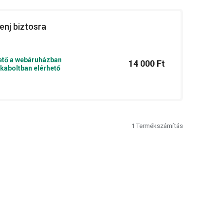
enj biztosra
ető a webáruházban
14 000 Ft
kaboltban elérhető
1
Termékszámítás