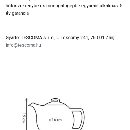
hűtőszekrénybe és mosogatógépbe egyaránt alkalmas. 5
év garancia.
Gyártó: TESCOMA s. r. o., U Tescomy 241, 760 01 Zlín;
info@tescoma.hu