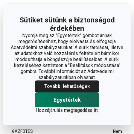
vízforralók és
BESOROLÁS
kancsók
Sütiket sütünk a biztonságod
érdekében
HŰTŐSZEKRÉNYBE ALKALMAS
Igen
Nyomja meg az "Egyetértek" gombot annak
megerősítéséhez, hogy elolvasta és elfogadja
Adatvédelmi szabályzatunkat. A sütik tárolását, illetve
MIKROHULLÁMÚ SÜTŐBE
Igen
ALKALMAS
az adatokhoz való hozzáférés feltételeit bármikor
módosíthatja a böngészője beállításaiban. A sütik
kezeléséhez kattintson a "Beállítások módosítása"
TERMÉKCSALÁD
CREMA
gombra. További információt az Adatvédelmi
szabályzatunkban olvashat.
TÍPUS
vízforraló
További lehetőségek
Egyetértek
SZÍN
bézs
Hozzájárulás
megtagadása itt
.
INDUKCIÓS MELEGÍTÉS
Nem
GÁZFŰTÉS
Nem