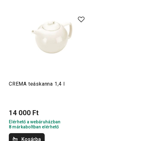
A CREMA termékcsalád letisztult, elegáns dizájnjáról és a
porcelán lágy krémfehér színéről ismert. A kollekcióban
minden megtalálható, ami a meleg és hideg italok
felszolgálásához szükséges:
tányérok
,
csészék
és
csészealjak
,
kannák
és
teásbögrék
, valamint
poharak
italokhoz és
sörhöz
. A termékcsalád részei a CREMA
SHINE csészék és bögrék is, amelyek élénk
pasztellszíneikkel garantáltan feldobják a hangulatot.
CREMA teáskanna 1,4 l
Italok
14 000 Ft
Tálalás
Elérhető a webáruházban
8 márkaboltban elérhető
Kosárba