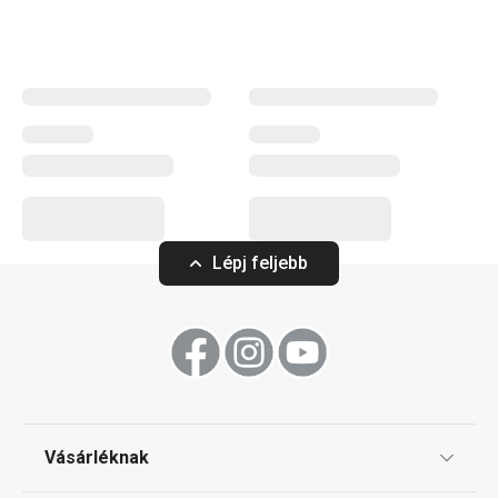
A GUSTITO konyhai kiegészítőket azoknak ajánljuk, akik a
minőséget és az időtálló stílust keresik.
Háztartás
Tálalás
Lépj feljebb
Italok
Vásárléknak