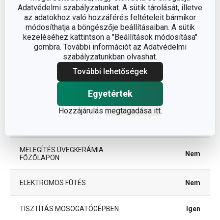
Adatvédelmi szabályzatunkat. A sütik tárolását, illetve
MIKROHULLÁMÚ SÜTŐBE
az adatokhoz való hozzáférés feltételeit bármikor
Igen
ALKALMAS
módosíthatja a böngészője beállításaiban. A sütik
kezeléséhez kattintson a "Beállítások módosítása"
gombra. További információt az Adatvédelmi
TERMÉKCSALÁD
GUSTITO
szabályzatunkban olvashat.
További lehetőségek
TÍPUS
vízforraló
Egyetértek
INDUKCIÓS MELEGÍTÉS
Nem
Hozzájárulás
megtagadása itt
.
GÁZFŰTÉS
Nem
MELEGÍTÉS ÜVEGKERÁMIA
Nem
FŐZŐLAPON
ELEKTROMOS FŰTÉS
Nem
TISZTÍTÁS MOSOGATÓGÉPBEN
Igen