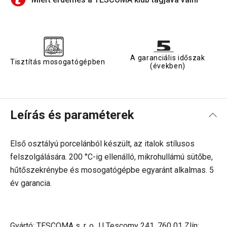
A garanciális időszak
Tisztítás mosogatógépben
(években)
Leírás és paraméterek
Első osztályú porcelánból készült, az italok stílusos
felszolgálására. 200 °C-ig ellenálló, mikrohullámú sütőbe,
hűtőszekrénybe és mosogatógépbe egyaránt alkalmas. 5
év garancia.
Gyártó: TESCOMA s. r. o., U Tescomy 241, 760 01 Zlín;