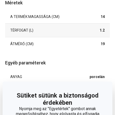
Méretek
A TERMÉK MAGASSÁGA (CM)
14
TÉRFOGAT (L)
1.2
ÁTMÉRŐ (CM)
19
Egyéb paraméterek
ANYAG
porcelán
vízforralók és
BESOROLÁS
Sütiket sütünk a biztonságod
kancsók
érdekében
Nyomja meg az "Egyetértek" gombot annak
HŰTŐSZEKRÉNYBE ALKALMAS
Igen
megerősítéséhez, hogy elolvasta és elfogadja