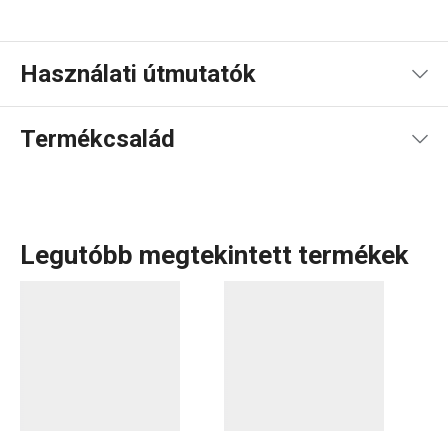
Használati útmutatók
Használati útmutató és biztonsági információk
Termékcsalád
Legutóbb megtekintett termékek
A GUSTITO termékcsalád egységes formatervvel és
rengeteg kombinációs lehetőséggel érkezik. A
hófehér
porcelánon
gyönyörűen mutat a reggeli, az uzsonna és az
ünnepi vendégváró falatok is. Legyen szó elegáns
kávéscsészékről
,
teásbögrékről
vagy emeletes
porcelántálról
– mindet megtalálod ebben a kollekcióban.