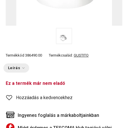
Termékkód
386490.00
Termékcsalád:
GUSTITO
Leírás
Ez a termék már nem eladó
Hozzáadás a kedvencekhez
Ingyenes foglalás a márkaboltjainkban
Miért érdemes a TESCOMA klub tagjává válni