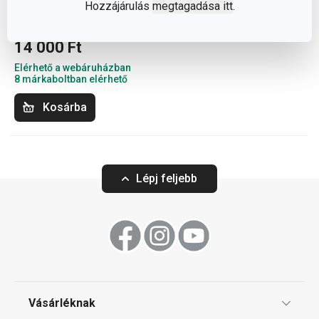
Hozzájárulás
megtagadása itt
.
CREMA teáskanna 1,4 l
14 000 Ft
Elérhető a webáruházban
8 márkaboltban elérhető
Kosárba
Lépj feljebb
Vásárléknak