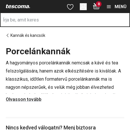
A Porcelán teáskannák oldalon tartózkodik
0
Ugrás a fő tartalomhoz
Ugrás a navigációhoz
Ugrás a kereséshez
MENÜ
Kannák és kancsók
Porcelánkannák
a
A hagyományos porcelánkannák nemcsak a kávé és tea
felszolgálására, hanem azok elkészítésére is kiválóak. A
klasszikus, időtlen formatervű porcelánkannák ma is
nagyon népszerűek, és velük még jobban élvezheted
kedvenc italodat. Nálunk
teásbögrék
és
kávéscsészék
Olvasson tovább
széles kínálatából válogathatsz, hogy a készleted teljes
legyen.
Nincs kedved válogatni? Menj biztosra