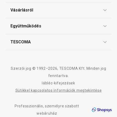
Ajándékutalványok
Vásárlásról
Tescoma klub
ÁSZF
Együttműködés
Gyakori kérdések
Szállítási díjak és fizetési módok
Affiliate program
TESCOMA
Reklamáció és termékvisszaküldés
Karrier
TESCOMA garancia és szerviz
Rólunk
Design
Szerzői jog © 1992–2026, TESCOMA Kft. Minden jog
Minőség
fenntartva.
lábléc-kifejezések
Blog
Sütikkel kapcsolatos információk megtekintése
Kapcsolat
Professzionális, személyre szabott
Adatkezelési Tájékoztató
webáruház