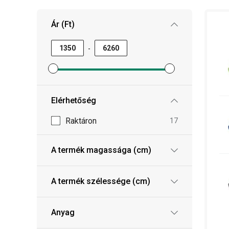
Ár (Ft)
-
Minimum ár szűrő beállítása
Maximum ár szűrő beállítása
Elérhetőség
Raktáron
17
A termék magassága (cm)
A termék szélessége (cm)
Anyag