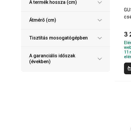
A termék hossza (cm)
GU
cs
Átmérő (cm)
3 
Tisztítás mosogatógépben
Elé
web
11 
A garanciális időszak
elé
(években)