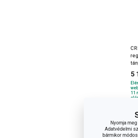
CR
re
tán
5 
Elé
web
11 
elé
Nyomja meg a
Adatvédelmi sza
bármikor módosít