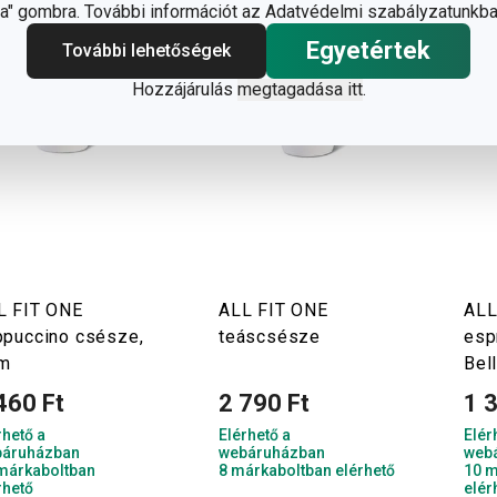
" gombra. További információt az Adatvédelmi szabályzatunkba
Egyetértek
További lehetőségek
Hozzájárulás
megtagadása itt
.
L FIT ONE
ALL FIT ONE
ALL
ppuccino csésze,
teáscsésze
esp
im
Bel
460 Ft
2 790 Ft
1 
rhető a
Elérhető a
Elér
áruházban
webáruházban
web
márkaboltban
8 márkaboltban elérhető
10 m
rhető
elér