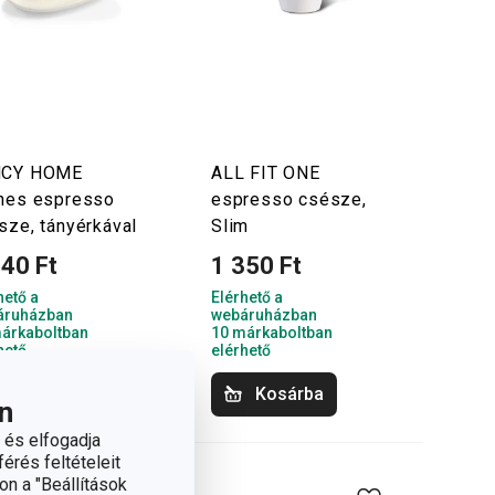
NCY HOME
ALL FIT ONE
nes espresso
espresso csésze,
sze, tányérkával
Slim
940 Ft
1 350 Ft
hető a
Elérhető a
áruházban
webáruházban
árkaboltban
10 márkaboltban
hető
elérhető
Kosárba
Kosárba
n
 és elfogadja
érés feltételeit
on a "Beállítások