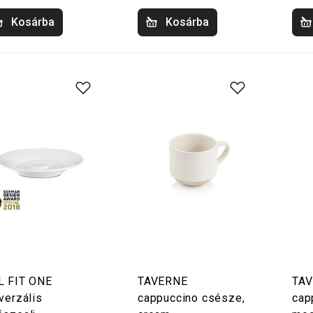
Kosárba
Kosárba
L FIT ONE
TAVERNE
TA
verzális
cappuccino csésze,
cap