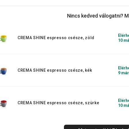
Nincs kedved válogatni? M
Elérh
CREMA SHINE espresso csésze, zöld
10 má
Elérh
CREMA SHINE espresso csésze, kék
9 már
Elérh
CREMA SHINE espresso csésze, szürke
10 má