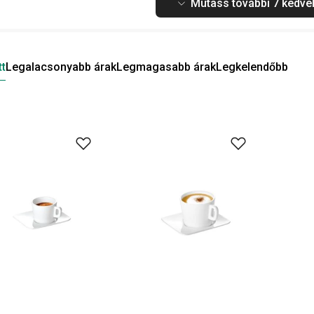
Mutass további 7 kedvel
tt
Legalacsonyabb árak
Legmagasabb árak
Legkelendőbb