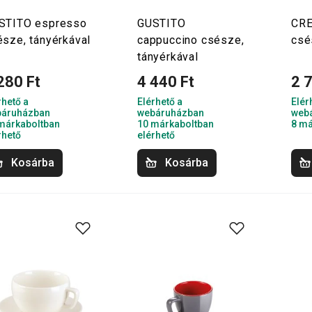
STITO espresso
GUSTITO
CRE
észe, tányérkával
cappuccino csésze,
csé
tányérkával
280 Ft
4 440 Ft
2 
rhető a
Elérhető a
Elér
áruházban
webáruházban
web
márkaboltban
10 márkaboltban
8 má
rhető
elérhető
Kosárba
Kosárba