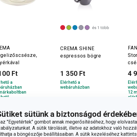
és 1 több
EMA
FA
CREMA SHINE
ggelizőscsésze,
Sto
espressos bögre
yérkával
csé
100 Ft
1 350 Ft
4 
rhető a
Elérhető a
Elér
áruházban
webáruházban
web
márkaboltban
12 m
rhető
elér
Kosárba
Szín kiválasztása
Sütiket sütünk a biztonságod érdekébe
z "Egyetértek" gombot annak megerősítéséhez, hogy elolvasta
bályzatunkat. A sütik tárolását, illetve az adatokhoz való hozzáf
hatja a böngészője beállításaiban. A sütik kezeléséhez kattints