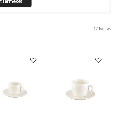
t terméket
17
Termék