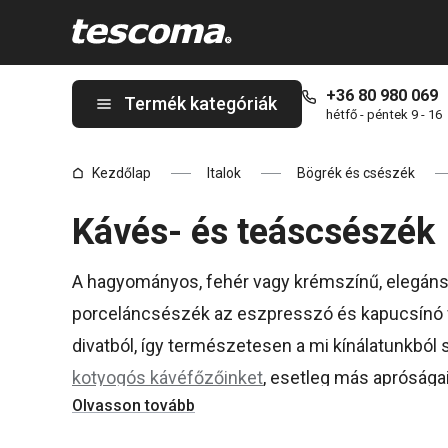
A Csészék oldalon tartózkodik
+36 80 980 069
Termék kategóriák
hétfő - péntek 9 - 16
Kezdőlap
Italok
Bögrék és csészék
Kávés- és teáscsészék
A hagyományos, fehér vagy krémszínű, elegáns é
porceláncsészék az eszpresszó és kapucsínó f
divatból, így természetesen a mi kínálatunkbó
kotyogós kávéfőzőinket
, esetleg más apróságai
Olvasson tovább
kiegészítők. Választhatod az egyik eredeti, T
porceláncsésze-készletünket
is.