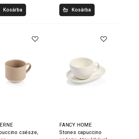
Kosárba
Kosárba
VERNE
FANCY HOME
puccino csésze,
Stones capuccino