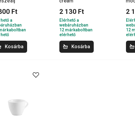
észealj
cream
moc
800 Ft
2 130 Ft
2 
rhető a
Elérhető a
Elér
áruházban
webáruházban
web
márkaboltban
12 márkaboltban
12 m
rhető
elérhető
elér
Kosárba
Kosárba