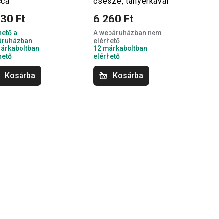
ca
csésze, tányérkával
130 Ft
6 260 Ft
hető a
A webáruházban nem
áruházban
elérhető
árkaboltban
12 márkaboltban
hető
elérhető
Kosárba
Kosárba