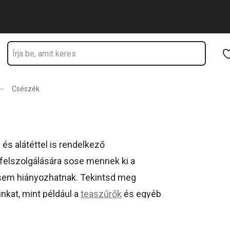
Ugrás a fő tartalomhoz
Ugrás a navigációhoz
Ugrás a kereséshez
Csészék
s alátéttel is rendelkező
elszolgálására sose mennek ki a
l sem hiányozhatnak. Tekintsd meg
nkat, mint például a
teaszűrők
és egyéb
ESCOMA dizájnú,
alátéttel is rendelkező