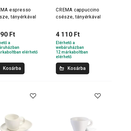
MA espresso
CREMA cappuccino
sze, tányérkával
csésze, tányérkával
790 Ft
4 110 Ft
hető a
Elérhető a
áruházban
webáruházban
rkaboltban elérhető
12 márkaboltban
elérhető
Kosárba
Kosárba