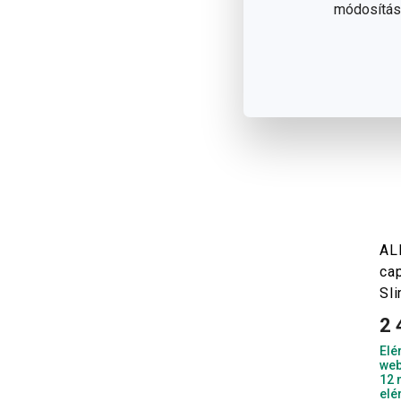
módosítása
AL
ca
Sl
2 
Elé
web
12 
elé