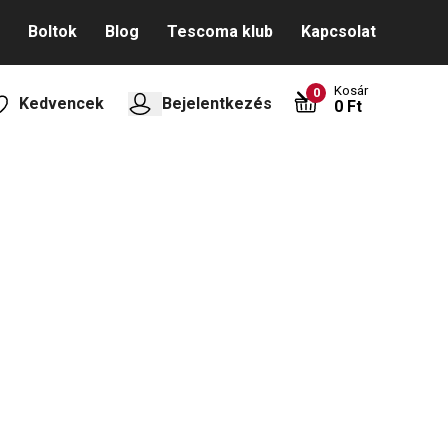
Boltok
Blog
Tescoma klub
Kapcsolat
Kosár
0
Kedvencek
Bejelentkezés
0 Ft