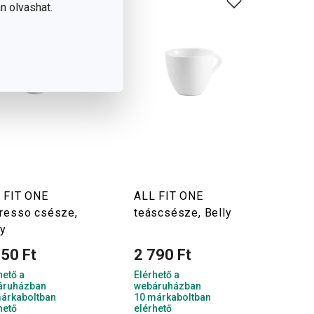
n olvashat.
 FIT ONE
ALL FIT ONE
resso csésze,
teáscsésze, Belly
ly
350 Ft
2 790 Ft
hető a
Elérhető a
áruházban
webáruházban
árkaboltban
10 márkaboltban
hető
elérhető