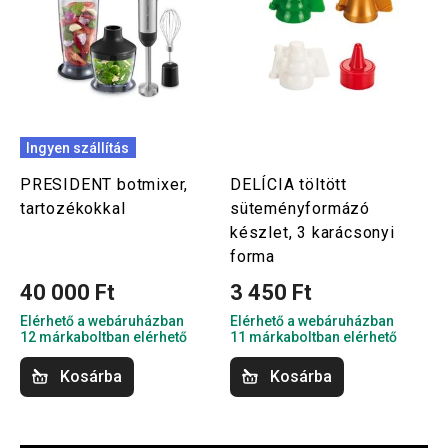
Ingyen szállítás
PRESIDENT botmixer,
DELÍCIA töltött
tartozékokkal
süteményformázó
készlet, 3 karácsonyi
forma
40 000 Ft
3 450 Ft
Elérhető a webáruházban
Elérhető a webáruházban
12 márkaboltban elérhető
11 márkaboltban elérhető
Kosárba
Kosárba