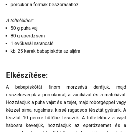
porcukor a formák beszórásához
A töltelékhez:
50 g puha vaj
80 g eperdzsem
1 evőkanál narancslé
kb. 25 kerek babapiskóta az aljára
Elkészítése:
A babapiskótát finom morzsává daráljuk, majd
összekeverjük a porcukorral, a vaníliával és a matchával.
Hozzáadjuk a puha vajat és a tejet, majd robotgéppel vagy
kézzel sima, rugalmas, kissé ragacsos tésztát gyúrunk. A
tésztát 10 percre hűtőbe tesszük. A töltelékhez a vajat
habosra keverjük, hozzáadjuk az eperdzsemet és a