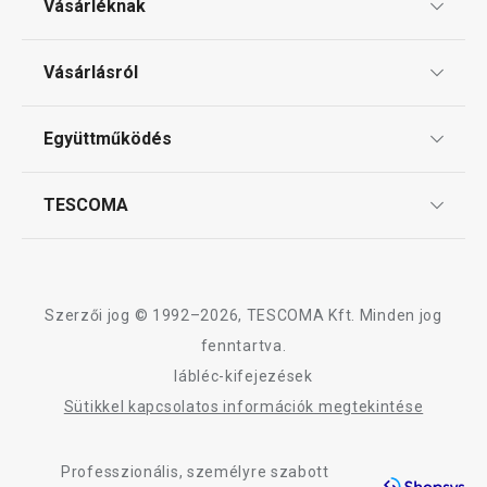
Vásárléknak
Ajándékutalványok
Vásárlásról
Tescoma klub
ÁSZF
Együttműködés
Gyakori kérdések
Szállítási díjak és fizetési módok
Affiliate program
TESCOMA
Reklamáció és termékvisszaküldés
Karrier
TESCOMA garancia és szerviz
Rólunk
Design
Szerzői jog © 1992–2026, TESCOMA Kft. Minden jog
Minőség
fenntartva.
lábléc-kifejezések
Blog
Sütikkel kapcsolatos információk megtekintése
Kapcsolat
Professzionális, személyre szabott
Adatkezelési Tájékoztató