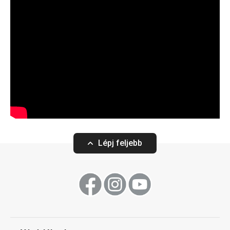
Lépj feljebb