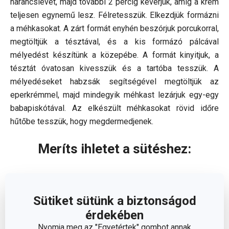
narancslevet, majd további 2 percig keverjük, amíg a krém
teljesen egynemű lesz. Félretesszük. Elkezdjük formázni
a méhkasokat. A zárt formát enyhén beszórjuk porcukorral,
megtöltjük a tésztával, és a kis formázó pálcával
mélyedést készítünk a közepébe. A formát kinyitjuk, a
tésztát óvatosan kivesszük és a tartóba tesszük. A
mélyedéseket habzsák segítségével megtöltjük az
eperkrémmel, majd mindegyik méhkast lezárjuk egy-egy
babapiskótával. Az elkészült méhkasokat rövid időre
hűtőbe tesszük, hogy megdermedjenek.
Meríts ihletet a sütéshez:
Sütiket sütünk a biztonságod
érdekében
Nyomja meg az "Egyetértek" gombot annak