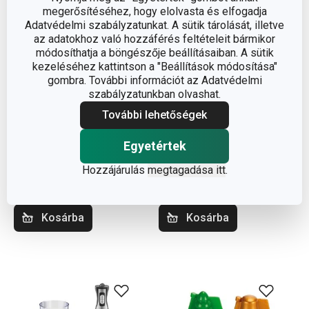
megerősítéséhez, hogy elolvasta és elfogadja
Adatvédelmi szabályzatunkat. A sütik tárolását, illetve
az adatokhoz való hozzáférés feltételeit bármikor
módosíthatja a böngészője beállításaiban. A sütik
kezeléséhez kattintson a "Beállítások módosítása"
gombra. További információt az Adatvédelmi
szabályzatunkban olvashat.
További lehetőségek
DELÍCIA méhkaptárforma
DELÍCIA
méhkaptárállvány
Egyetértek
1 420 Ft
4 440 Ft
Hozzájárulás
megtagadása itt
.
Elérhető a webáruházban
Elérhető a webáruházban
11 márkaboltban elérhető
5 márkaboltban elérhető
Kosárba
Kosárba