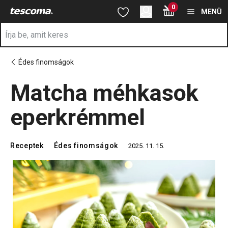
A Matcha méhkasok eperkrémmel oldalon tartózkodik
0
Ugrás a fő tartalomhoz
Ugrás a navigációhoz
Ugrás a kereséshez
MENÜ
Édes finomságok
Matcha méhkasok
eperkrémmel
Receptek
Édes finomságok
2025. 11. 15.