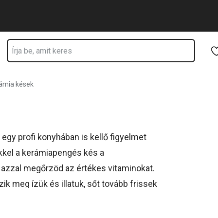
Ugrás a fő tartalomhoz
Ugrás a navigációhoz
Ugrás a kereséshez
ámia kések
egy profi konyhában is kellő figyelmet
ekkel a kerámiapengés kés a
 azzal megőrzöd az értékes vitaminokat.
k meg ízük és illatuk, sőt tovább frissek
lyú anyagokból készülnek. Egyszerűen