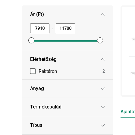
Ár (Ft)
Tippünk: ne felejts el felszerelkezni elegendő
v
szükséges eszközök mindig kéznél legyenek.
-
Minimum ár szűrő beállítása
Maximum ár szűrő beállítása
Elérhetőség
Raktáron
2
Anyag
Termékcsalád
Ajánlo
Típus