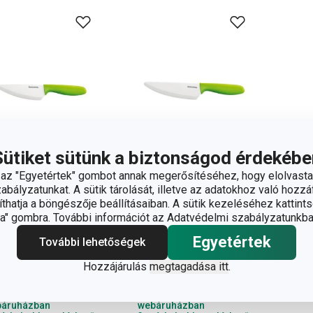
Sütiket sütünk a biztonságod érdekébe
z "Egyetértek" gombot annak megerősítéséhez, hogy elolvasta
bályzatunkat. A sütik tárolását, illetve az adatokhoz való hozzáf
hatja a böngészője beállításaiban. A sütik kezeléséhez kattints
TAMINO
VITAMINO
" gombra. További információt az Adatvédelmi szabályzatunkba
rámiapengés kés
kerámiapengés kés
Egyetértek
További lehetőségek
 cm
15 cm
Hozzájárulás
megtagadása itt
.
910 Ft
11 700 Ft
rhető a
Elérhető a
áruházban
webáruházban