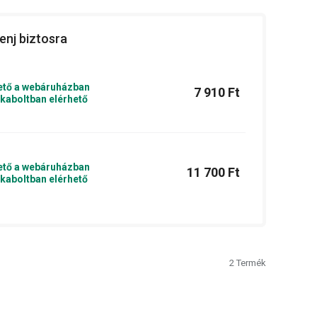
enj biztosra
ető a webáruházban
7 910 Ft
kaboltban elérhető
ető a webáruházban
11 700 Ft
kaboltban elérhető
2
Termék