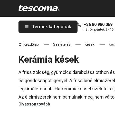
A Kerámia kések oldalon tartózkodik
+36 80 980 069
Termék kategóriák
hétfő - péntek 9 - 16
Kezdőlap
Szeletelés
Kések
Ker
Kerámia kések
A friss zöldség, gyümölcs darabolása otthon és 
és gondosságot igényel. A friss bioélelmiszer
legkíméletesebb. Ha kerámiakéssel szeletelsz,
Az élelmiszerek nem barnulnak meg, nem változi
Olvasson tovább
maradnak. A
TESCOMA
kerámiakések elsőosztá
tisztíthatóak és mosogatógépben moshatóak.