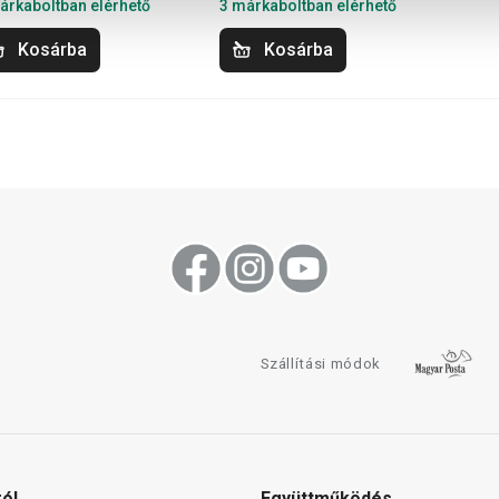
árkaboltban elérhető
3 márkaboltban elérhető
Kosárba
Kosárba
Szállítási módok
ról
Együttműködés