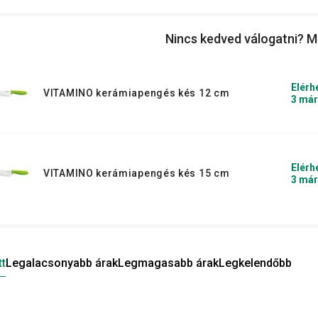
Nincs kedved válogatni? M
ágódeszkával
és
késtartóval
, hogy a
Elérh
VITAMINO kerámiapengés kés 12 cm
3 már
Elérh
VITAMINO kerámiapengés kés 15 cm
3 már
tt
Legalacsonyabb árak
Legmagasabb árak
Legkelendőbb