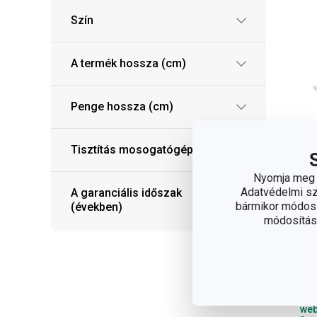
Szín
A termék hossza (cm)
Penge hossza (cm)
Tisztítás mosogatógépben
Nyomja meg a
Adatvédelmi sza
A garanciális időszak
bármikor módosít
(években)
VI
módosítása
ke
12
7 
Elé
web