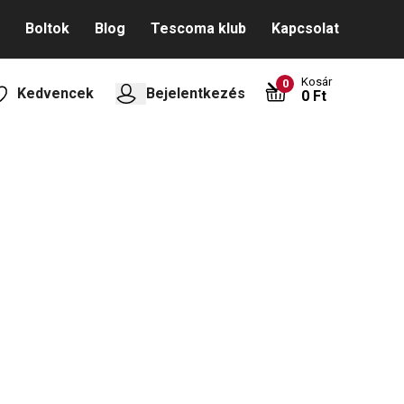
Boltok
Blog
Tescoma klub
Kapcsolat
Kosár
0
Kedvencek
Bejelentkezés
0 Ft