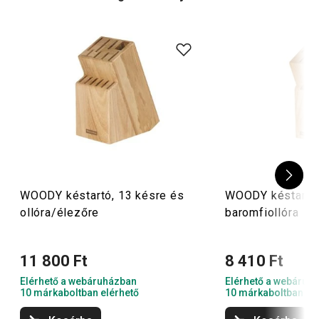
rendszerezőket
és
felfüggeszthető léceket
is kínálunk
neked. Szerelkezz fel te is a Tescomával!
WOODY késtartó, 13 késre és
WOODY késtartó 
ollóra/élezőre
baromfiollóra
11 800 Ft
8 410 Ft
Elérhető a webáruházban
Elérhető a webáruh
10 márkaboltban elérhető
10 márkaboltban el