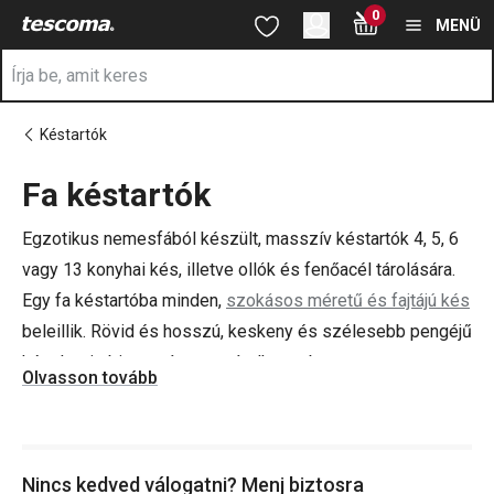
A Fa késtartók oldalon tartózkodik
0
Ugrás a fő tartalomhoz
Ugrás a navigációhoz
Ugrás a kereséshez
MENÜ
Késtartók
Fa késtartók
a
Egzotikus nemesfából készült, masszív késtartók 4, 5, 6
vagy 13 konyhai kés, illetve ollók és fenőacél tárolására.
Egy fa késtartóba minden,
szokásos méretű és fajtájú kés
beleillik. Rövid és hosszú, keskeny és szélesebb pengéjű
késeket is biztonságosan tárolhatsz benne.
Olvasson tovább
Tippünk:
ha rendrakás a konyhában, akkor legyen
Nincs kedved válogatni? Menj biztosra
százszázalékos! Választékunkban
konyhai