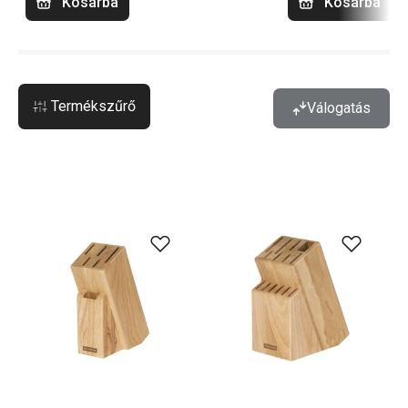
Kosárba
Kosárba
Termékszűrő
Válogatás