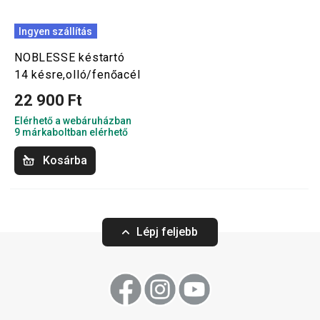
Ingyen szállítás
NOBLESSE késtartó
14 késre,olló/fenőacél
22 900 Ft
Elérhető a webáruházban
9 márkaboltban elérhető
Kosárba
Lépj feljebb