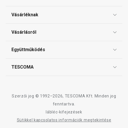
Vásárléknak
Ajándékutalványok
Vásárlásról
Tescoma klub
ÁSZF
Együttműködés
Gyakori kérdések
Szállítási díjak és fizetési módok
Affiliate program
TESCOMA
Reklamáció és termékvisszaküldés
Karrier
TESCOMA garancia és szerviz
Rólunk
Design
Szerzői jog © 1992–2026, TESCOMA Kft. Minden jog
Minőség
fenntartva.
lábléc-kifejezések
Blog
Sütikkel kapcsolatos információk megtekintése
Kapcsolat