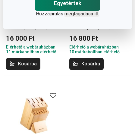
Egyetértek
Hozzájárulás
megtagadása itt
.
NOBLESSE késtartó
NOBLESSE késtartó
6 késre, olló/fenőacél
8 késre, olló/fenőacél
16 000 Ft
16 800 Ft
Elérhető a webáruházban
Elérhető a webáruházban
11 márkaboltban elérhető
10 márkaboltban elérhető
Kosárba
Kosárba