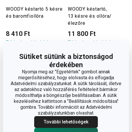
WOODY késtartó 5 késre
WOODY késtartó,
és baromfiollóra
13 késre és ollóra/
élezőre
8 410 Ft
11 800 Ft
Elérhető a webáruházban
Elérhető a webáruházban
10 márkaboltban elérhető
10 márkaboltban elérhető
Sütiket sütünk a biztonságod
Kosárba
Kosárba
érdekében
Nyomja meg az "Egyetértek" gombot annak
megerősítéséhez, hogy elolvasta és elfogadja
Adatvédelmi szabályzatunkat. A sütik tárolását, illetve
az adatokhoz való hozzáférés feltételeit bármikor
módosíthatja a böngészője beállításaiban. A sütik
kezeléséhez kattintson a "Beállítások módosítása"
gombra. További információt az Adatvédelmi
szabályzatunkban olvashat.
További lehetőségek