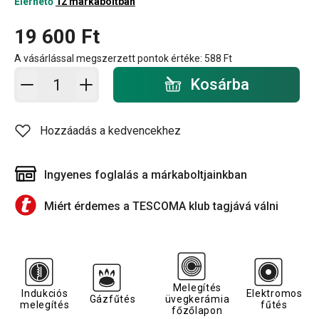
Elérhető
12 márkaboltban
19 600 Ft
A vásárlással megszerzett pontok értéke:
588 Ft
Kosárba - mennyiség
Kosárba
Hozzáadás a kedvencekhez
Ingyenes foglalás a márkaboltjainkban
Miért érdemes a TESCOMA klub tagjává válni
Melegítés
Indukciós
Elektromos
Gázfűtés
üvegkerámia
melegítés
fűtés
főzőlapon