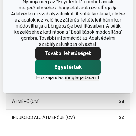
Nyomja meg az "Egyetértek" gombot annak
megerősítéséhez, hogy elolvasta és elfogadja
Adatvédelmi szabályzatunkat. A sütik tárolását, illetve
az adatokhoz való hozzáférés feltételeit bármikor
módosíthatja a böngészője beállításaiban. A sütik
kezeléséhez kattintson a "Beállítások módosítása"
Méretek
gombra. További információt az Adatvédelmi
szabályzatunkban olvashat.
További lehetőségek
A TERMÉK MAGASSÁGA (CM)
6.7
Egyetértek
A TERMÉK SZÉLESSÉGE (CM)
29
Hozzájárulás
megtagadása itt
.
A TERMÉK HOSSZA (CM)
50.8
ÁTMÉRŐ (CM)
28
INDUKCIÓS ALJ ÁTMÉRŐJE (CM)
22