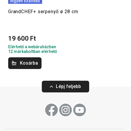
Ingyen szállítás
modern
főző-, sütő
- és konyhai előkészítő
eszközökkel
!
GrandCHEF+ serpenyő ø 28 cm
Főzés
19 600 Ft
Elérhető a webáruházban
12 márkaboltban elérhető
Kosárba
Lépj feljebb
GrandCHEF+ tükörtojássütő
GrandCHEF+ pala
serpenyő ø 24 cm
ø 26 cm