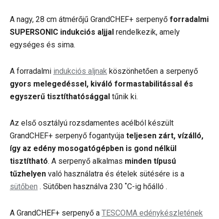
A nagy, 28 cm átmérőjű GrandCHEF+ serpenyő
forradalmi
SUPERSONIC indukciós aljjal
rendelkezik, amely
egységes és sima.
A forradalmi
indukciós aljnak
köszönhetően a serpenyő
gyors melegedéssel, kiváló formastabilitással és
egyszerű tisztíthatósággal
tűnik ki.
Az első osztályú rozsdamentes acélból készült
GrandCHEF+ serpenyő fogantyúja
teljesen zárt, vízálló,
így az edény mosogatógépben is gond nélkül
tisztítható
. A serpenyő alkalmas
minden típusú
tűzhelyen
való használatra és ételek sütésére is a
sütőben
. Sütőben használva 230 ˚C-ig hőálló .
A GrandCHEF+ serpenyő a
TESCOMA edénykészletének