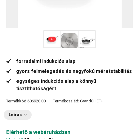
forradalmi indukciós alap
gyors felmelegedés és nagyfokú méretstabilitás
egységes indukciós alap a könnyű
tisztíthatóságért
Termékkód
606928.00
Termékcsalád:
GrandCHEF+
Leírás
Elérhető a webáruházban