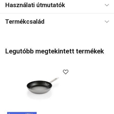
Használati útmutatók
Használati útmutató és biztonsági információk
Termékcsalád
Legutóbb megtekintett termékek
A közkedvelt
GrandCHEF
termékcsaládot kibővítettük a
hozzá kapcsolódó GrandCHEF+ vonallal. Ez a modern
edénycsalád extra előnyt kínál: a forradalmi SUPERSONIC
indukciós alj rendkívül gyors felmelegedést biztosít,
miközben megakadályozza az edények nem kívánt
deformációját. Különféle méretű lábasok, fazekak és
serpenyők közül válogathatsz. Tedd kényelmesebbé és
élvezetesebbé a konyhai munkát – szereld fel otthonodat