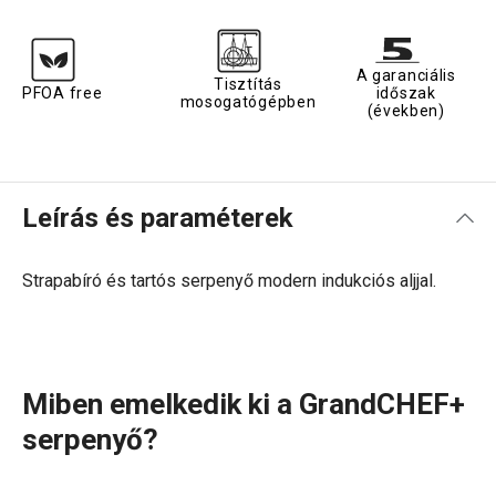
A garanciális
Tisztítás
PFOA free
időszak
mosogatógépben
(években)
Leírás és paraméterek
Strapabíró és tartós serpenyő modern indukciós aljjal.
Miben emelkedik ki a GrandCHEF+
serpenyő?