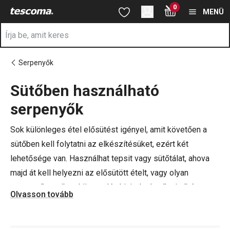
A Sütőben használható serpenyők oldalon tartózkodik
0
Ugrás a fő tartalomhoz
Ugrás a navigációhoz
Ugrás a kereséshez
MENÜ
Serpenyők
Sütőben használható
a
serpenyők
Sok különleges étel elősütést igényel, amit követően a
sütőben kell folytatni az elkészítésüket, ezért két
lehetősége van. Használhat tepsit vagy sütőtálat, ahova
majd át kell helyezni az elősütött ételt, vagy olyan
serpenyőt, amiben könnyedén kivitelezhető mindkét
Olvasson tovább
folyamat.