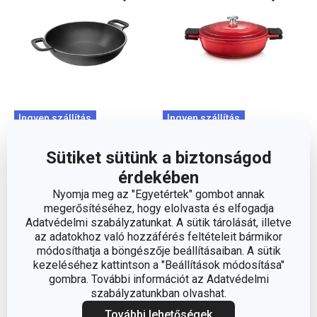
Ingyen szállítás
Ingyen szállítás
MASSIVE wok ø 30 cm
BORDEAUX mély
Sütiket sütünk a biztonságod
serpenyő fedővel
érdekében
ø 28 cm
Nyomja meg az "Egyetértek" gombot annak
23 100 Ft
38 000 Ft
megerősítéséhez, hogy elolvasta és elfogadja
Adatvédelmi szabályzatunkat. A sütik tárolását, illetve
Elérhető a webáruházban
Elérhető a webáruházban
11 márkaboltban elérhető
11 márkaboltban elérhető
az adatokhoz való hozzáférés feltételeit bármikor
módosíthatja a böngészője beállításaiban. A sütik
Kosárba
Kosárba
kezeléséhez kattintson a "Beállítások módosítása"
gombra. További információt az Adatvédelmi
szabályzatunkban olvashat.
További lehetőségek