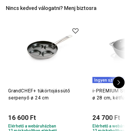
TIPP: Ajánljuk figyelmébe a TESCOMA SmartCLICK
Nincs kedved válogatni? Menj biztosra
serpenyőket, amelyeknek könnyedén levehető a nyele.
Praktikus, gyors és energiatakarékos választás!
Ingyen szállítás
GrandCHEF+ tükörtojássütő
i-PREMIUM Ston
serpenyő ø 24 cm
ø 28 cm, kétfülű
16 600 Ft
24 700 Ft
Elérhető a webáruházban
Elérhető a webáruh
12 márkaboltban elérhető
12 márkaboltban el