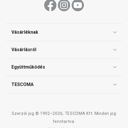
Vásárléknak
Ajándékutalványok
Vásárlásról
Tescoma klub
ÁSZF
Együttműködés
Gyakori kérdések
Szállítási díjak és fizetési módok
Affiliate program
TESCOMA
Reklamáció és termékvisszaküldés
Karrier
TESCOMA garancia és szerviz
Rólunk
Design
Szerzői jog © 1992–2026, TESCOMA Kft. Minden jog
Minőség
fenntartva.