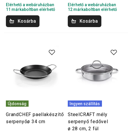
Elérhető a webáruházban
Elérhető a webáruházban
11 márkaboltban elérhető
12 márkaboltban elérhető
Kosárba
Kosárba
Újdonság
Ingyen szállítás
GrandCHEF paellakészítő
SteelCRAFT mély
serpenyőø 34 cm
serpenyő fedővel
ø 28 cm, 2 fül