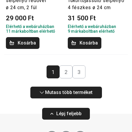
serpenyő fedővel
Tükörtojássütő serpenyő
ø 24 cm, 2 fül
4 fészkes ø 24 cm
29 000 Ft
31 500 Ft
Elérhető a webáruházban
Elérhető a webáruházban
11 márkaboltban elérhető
9 márkaboltban elérhető
Kosárba
Kosárba
1
2
3
Mutass több terméket
Lépj feljebb