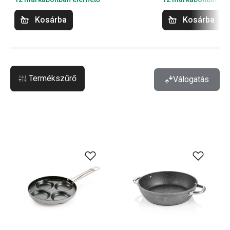
Kosárba
Kosárba
Termékszűrő
Válogatás