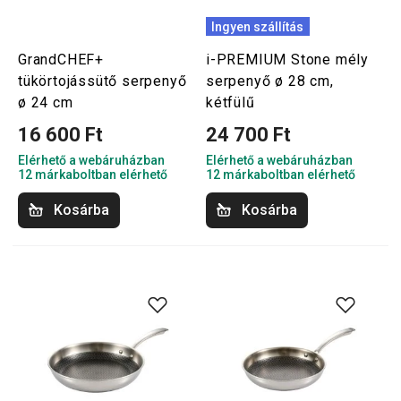
Ingyen szállítás
GrandCHEF+
i-PREMIUM Stone mély
tükörtojássütő serpenyő
serpenyő ø 28 cm,
ø 24 cm
kétfülű
16 600 Ft
24 700 Ft
Elérhető a webáruházban
Elérhető a webáruházban
12 márkaboltban elérhető
12 márkaboltban elérhető
Kosárba
Kosárba