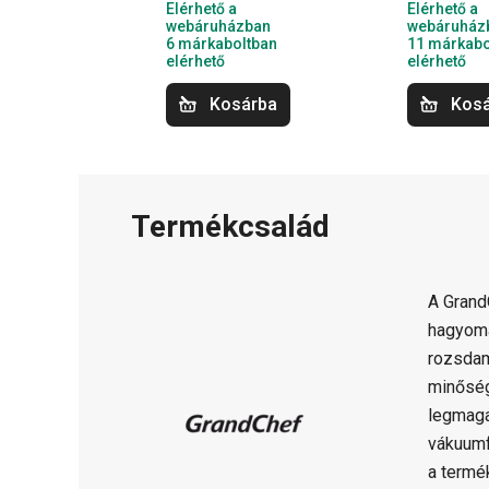
Elérhető a
Elérhető a
webáruházban
webáruház
6 márkaboltban
11 márkabo
elérhető
elérhető
Kosárba
Kos
Termékcsalád
A Gran
hagyomá
rozsdam
minősé
legmaga
vákuumf
a termé