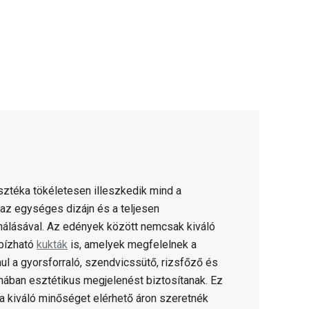
ztéka tökéletesen illeszkedik mind a
az egységes dizájn és a teljesen
álásával. Az edények között nemcsak kiváló
bízható
kukták
is, amelyek megfelelnek a
 a gyorsforraló, szendvicssütő, rizsfőző és
hában esztétikus megjelenést biztosítanak. Ez
 a kiváló minőséget elérhető áron szeretnék