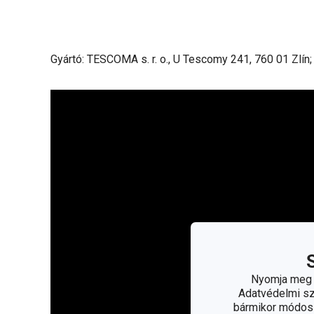
Gyártó: TESCOMA s. r. o., U Tescomy 241, 760 01 Zlín
Nyomja meg a
Adatvédelmi sza
bármikor módosít