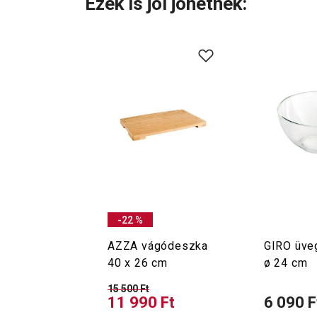
Ezek is jól jöhetnek:
-22 %
AZZA vágódeszka
GIRO üve
40 x 26 cm
ø 24 cm
15 500 Ft
11 990 Ft
6 090 F