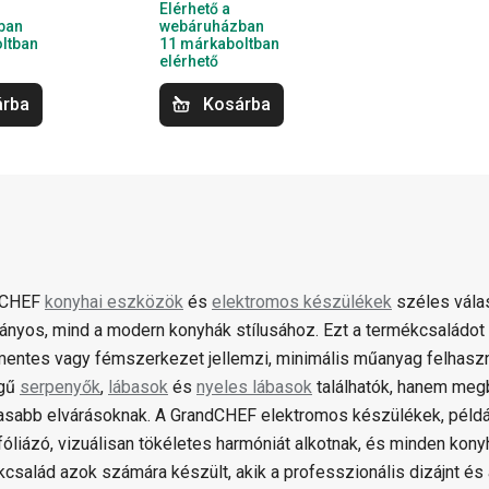
Elérhető a
ban
webáruházban
ltban
11 márkaboltban
elérhető
árba
Kosárba
dCHEF
konyhai eszközök
és
elektromos készülékek
széles válas
nyos, mind a modern konyhák stílusához. Ezt a termékcsaládot 
entes vagy fémszerkezet jellemzi, minimális műanyag felhaszn
gű
serpenyők
,
lábasok
és
nyeles lábasok
találhatók, hanem meg
sabb elvárásoknak. A GrandCHEF elektromos készülékek, például
óliázó, vizuálisan tökéletes harmóniát alkotnak, és minden kony
kcsalád azok számára készült, akik a professzionális dizájnt és