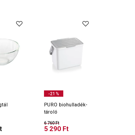
-21 %
gtál
PURO biohulladék-
tároló
6 760 Ft
t
5 290 Ft