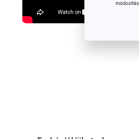
módosítása
Olvasson ke