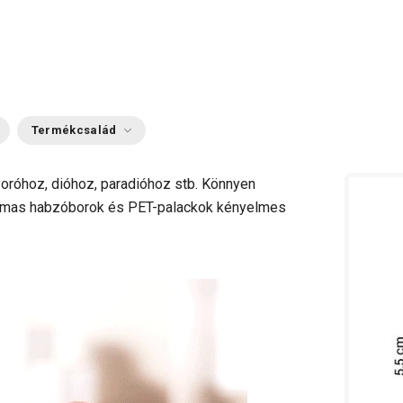
Termékcsalád
róhoz, dióhoz, paradióhoz stb. Könnyen
kalmas habzóborok és PET-palackok kényelmes