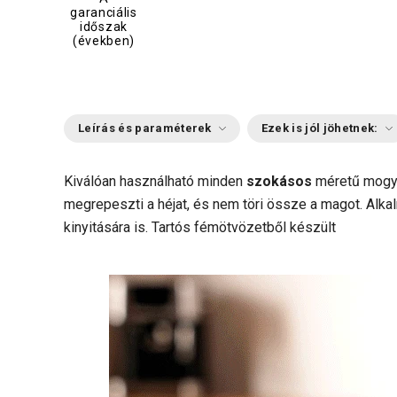
garanciális
időszak
(években)
Leírás és paraméterek
Ezek is jól jöhetnek:
Kiválóan használható minden
szokásos
méretű mogyo
megrepeszti a héjat, és nem töri össze a magot. Al
kinyitására is. Tartós fémötvözetből készült