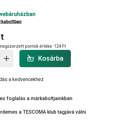
 webáruházban
rkaboltban
t
 megszerzett pontok értéke:
124 Ft
a - mennyiség
Kosárba
dás a kedvencekhez
es foglalás a márkaboltjainkban
érdemes a TESCOMA klub tagjává válni