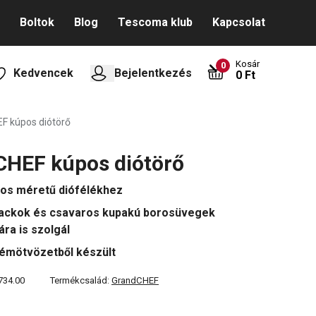
Boltok
Blog
Tescoma klub
Kapcsolat
Kosár
0
Kedvencek
Bejelentkezés
0 Ft
F kúpos diótörő
CHEF kúpos diótörő
gos méretű diófélékhez
ackok és csavaros kupakú borosüvegek
ára is szolgál
fémötvözetből készült
734.00
Termékcsalád:
GrandCHEF