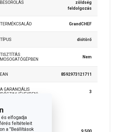
BESOROLÁS
zöldség
feldolgozás
TERMÉKCSALÁD
GrandCHEF
TÍPUS
diótörő
TISZTÍTÁS
Nem
MOSOGATÓGÉPBEN
EAN
8592973121711
A GARANCIÁLIS
3
IDŐSZAK (ÉVEKBEN)
n
somag
 és elfogadja
érés feltételeit
on a "Beállítások
SZÉLESSÉG (CM)
9.500