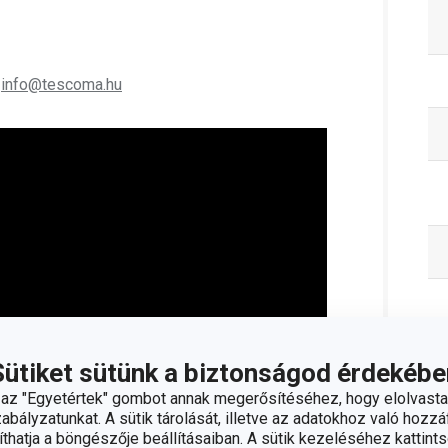
;
info@tescoma.hu
Sütiket sütünk a biztonságod érdekébe
C
z "Egyetértek" gombot annak megerősítéséhez, hogy elolvasta
bályzatunkat. A sütik tárolását, illetve az adatokhoz való hozzáf
hatja a böngészője beállításaiban. A sütik kezeléséhez kattints