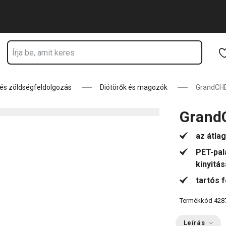
Ugrás a fő tartalomhoz
Ugrás a navigációhoz
Ugrás a kereséshez
és zöldségfeldolgozás
Diótörők és magozók
GrandCHE
Grand
az átla
PET-pal
kinyitás
tartós 
Termékkód
428
Leírás