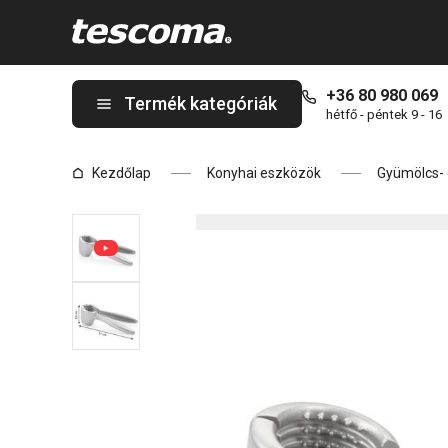
A GrandCHEF kúpos diótörő oldalon tartózkodik
+36 80 980 069
Termék kategóriák
hétfő - péntek 9 - 16
Kezdőlap
Konyhai eszközök
Gyümölcs- 