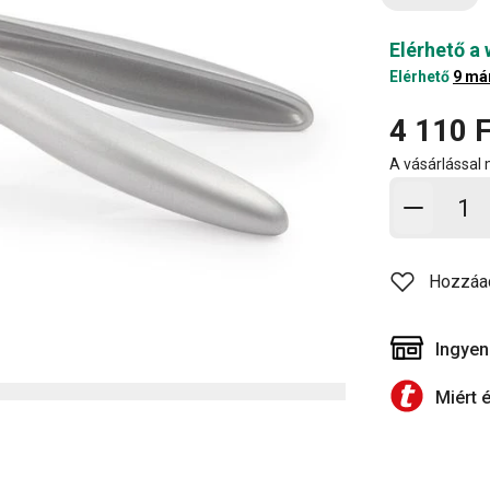
Elérhető a
Elérhető
9 má
4 110 F
A vásárlással
Kosárb
Hozzáa
Ingyen
Miért 