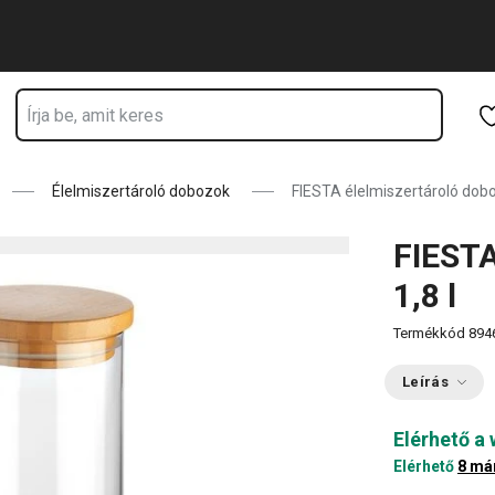
Ugrás a fő tartalomhoz
Ugrás a navigációhoz
Ugrás a kereséshez
Élelmiszertároló dobozok
FIESTA élelmiszertároló doboz
FIESTA
1,8 l
Termékkód
894
Leírás
Elérhető a
Elérhető
8 má