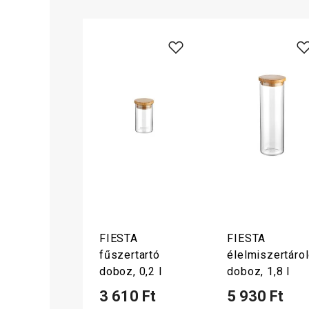
FIESTA
FIESTA
fűszertartó
élelmiszertáro
doboz, 0,2 l
doboz, 1,8 l
3 610 Ft
5 930 Ft