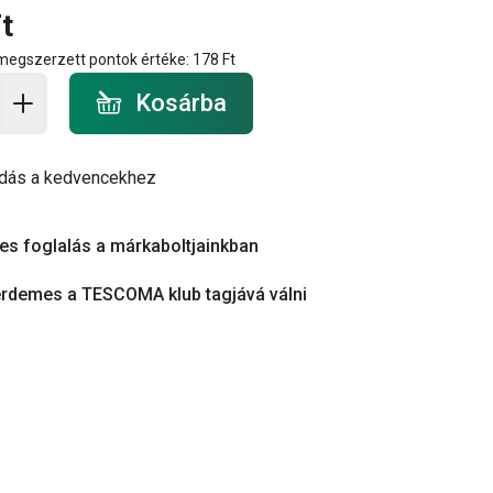
t
 megszerzett pontok értéke:
178 Ft
a - mennyiség
Kosárba
dás a kedvencekhez
es foglalás a márkaboltjainkban
érdemes a TESCOMA klub tagjává válni