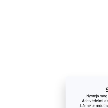
Nyomja meg a
Adatvédelmi sza
bármikor módosít