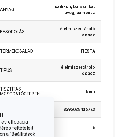
szilikon, bórszilikát
ANYAG
üveg, bambusz
élelmiszer tároló
BESOROLÁS
doboz
TERMÉKCSALÁD
FIESTA
élelmiszertároló
TÍPUS
doboz
TISZTÍTÁS
Nem
MOSOGATÓGÉPBEN
EAN
8595028436723
n
 és elfogadja
A GARANCIÁLIS
érés feltételeit
5
IDŐSZAK (ÉVEKBEN)
on a "Beállítások