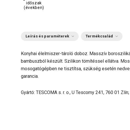
időszak
(években)
Leírás és paraméterek
Termékcsalád
Konyhai élelmiszer-tároló doboz. Masszív borosziliká
bambuszból készült. Szilikon tömítéssel ellátva. Mo
mosogatógépben ne tisztítsa, szükség esetén nedves r
garancia.
Gyártó: TESCOMA s. r. o., U Tescomy 241, 760 01 Zlín