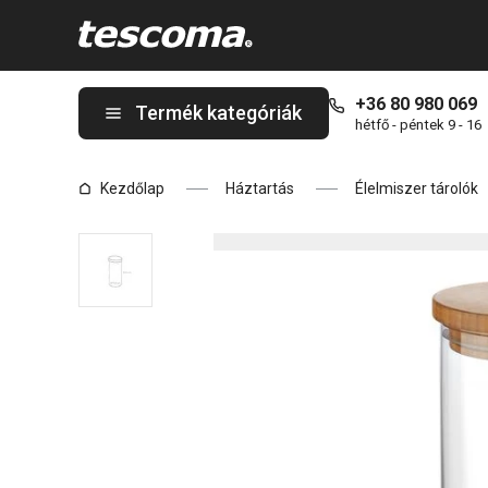
A FIESTA élelmiszertároló doboz, 1,8 l oldalon tartózkodik
+36 80 980 069
Termék kategóriák
hétfő - péntek 9 - 16
Kezdőlap
Háztartás
Élelmiszer tárolók