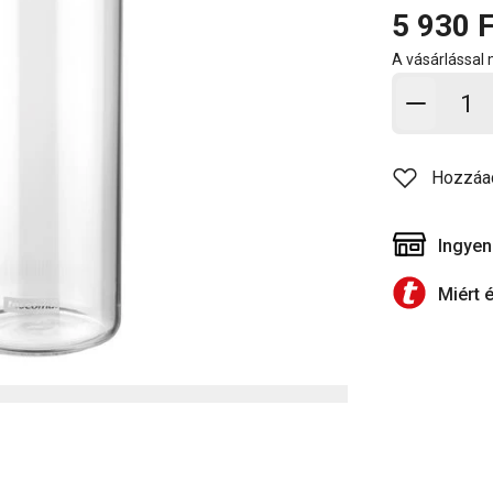
5 930 F
A vásárlással
Kosárb
Hozzáa
Ingyen
Miért 