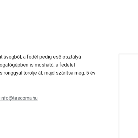
t üvegből, a fedél pedig eső osztályú
sogatógépben is mosható, a fedelet
onggyal törölje át, majd szárítsa meg. 5 év
;
info@tescoma.hu