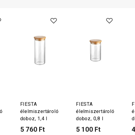
FIESTA
FIESTA
F
ló
élelmiszertároló
élelmiszertároló
é
doboz, 1,4 l
doboz, 0,8 l
d
5 760 Ft
5 100 Ft
4