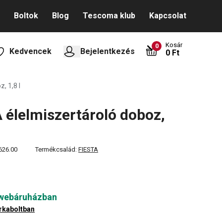
Boltok
Blog
Tescoma klub
Kapcsolat
Kosár
0
Kedvencek
Bejelentkezés
0 Ft
, 1,8 l
 élelmiszertároló doboz,
626.00
Termékcsalád:
FIESTA
 webáruházban
rkaboltban