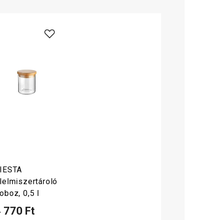
IESTA
lelmiszertároló
oboz, 0,5 l
 770 Ft