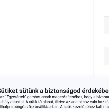
Sütiket sütünk a biztonságod érdekébe
z "Egyetértek" gombot annak megerősítéséhez, hogy elolvasta
bályzatunkat. A sütik tárolását, illetve az adatokhoz való hozzáf
hatja a böngészője beállításaiban. A sütik kezeléséhez kattints